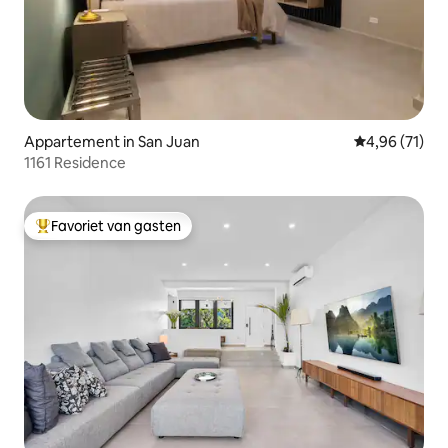
Appartement in San Juan
Gemiddelde be
4,96 (71)
1161 Residence
Favoriet van gasten
Topfavoriet van gasten