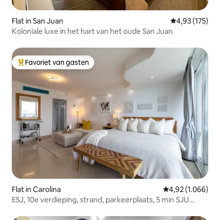
Flat in San Juan
Gemiddelde beo
4,93 (175)
Koloniale luxe in het hart van het oude San Juan
Favoriet van gasten
Topfavoriet van gasten
Flat in Carolina
Gemiddelde beoor
4,92 (1.066)
ESJ, 10e verdieping, strand, parkeerplaats, 5 min SJU
luchthaven