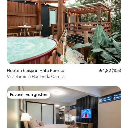
Houten huisje in Hato Puerco
Gemiddelde beo
4,82 (105)
Villa Samir in Hacienda Camila
Favoriet van gasten
Favoriet van gasten