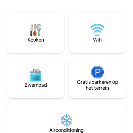
aan wandelroutes 
internationale luchthaven is het
je kunt genieten
ongeveer 7-10 minuten rijden. De
en zonsopgangen. Als je een 4x
accommodatie heeft wifi en snel
voertuig gebruikt,
internet en 2 tv 's Gratis toegewezen
drijvende dok rijd
parkeergelegenheid in hetzelfde
vallen of de onze 
appartement met controle-toegang.
van de paden en 
Het appartement is volledig
Keuken
Wifi
gerenoveerd en uitgerust met alles wat
je nodig hebt om een aangenaam
verblijf te hebben.
Gratis parkeren op
Zwembad
het terrein
Airconditioning