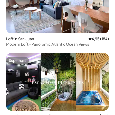
Loft in San Juan
Gemiddelde beo
4,95 (184)
Modern Loft • Panoramic Atlantic Ocean Views
Superhost
Superhost