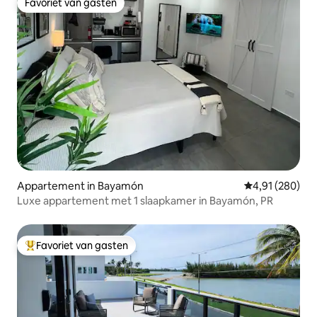
Favoriet van gasten
Favoriet van gasten
Appartement in Bayamón
Gemiddelde beo
4,91 (280)
Luxe appartement met 1 slaapkamer in Bayamón, PR
Favoriet van gasten
Topfavoriet van gasten