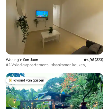
Woning in San Juan
Gemiddelde beo
4,96 (323)
#2-Volledig appartement-1 slaapkamer, keuken,
airconditioning, toplocatie
Favoriet van gasten
Topfavoriet van gasten