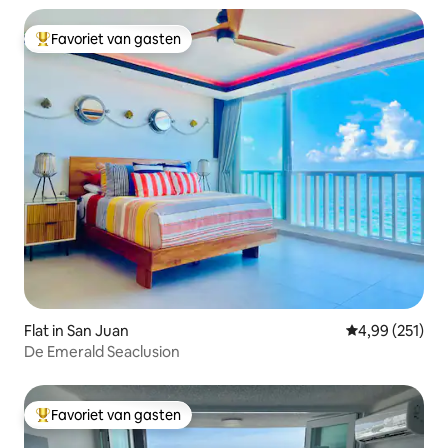
Favoriet van gasten
Topfavoriet van gasten
Flat in San Juan
Gemiddelde beo
4,99 (251)
De Emerald Seaclusion
Favoriet van gasten
Topfavoriet van gasten