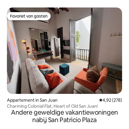
Favoriet van gasten
Favoriet van gasten
Appartement in San Juan
Gemiddelde beo
4,92 (278)
Charming Colonial Flat, Heart of Old San Juan!
Andere geweldige vakantiewoningen
nabij San Patricio Plaza