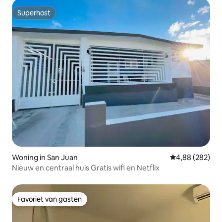
Superhost
Superhost
Woning in San Juan
Gemiddelde beo
4,88 (282)
Nieuw en centraal huis Gratis wifi en Netflix
Favoriet van gasten
Favoriet van gasten