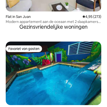
Flat in San Juan
Gemiddelde beo
4,95 (273)
Modern appartement aan de oceaan met 2 slaapkamers
Gezinsvriendelijke woningen
en 2 badkamers - parkeergelegenheid op het terrein
Favoriet van gasten
Favoriet van gasten