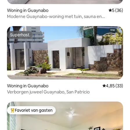
Woning in Guaynabo
Gemiddelde
5 (36)
Moderne Guaynabo-woning met tuin, sauna en
generator
Superhost
Superhost
Woning in Guaynabo
Gemiddelde be
4,85 (33)
Verborgen juweel Guaynabo, San Patricio
Favoriet van gasten
Topfavoriet van gasten