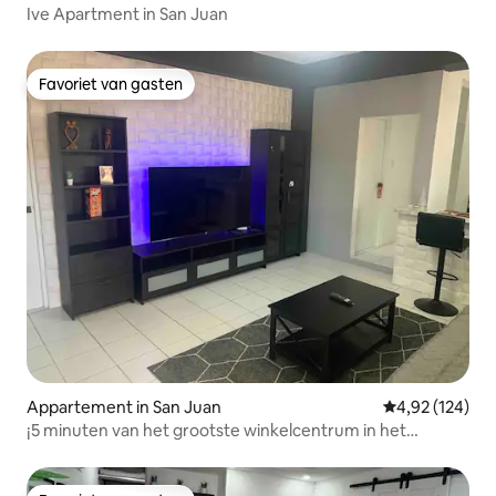
Ive Apartment in San Juan
Favoriet van gasten
Favoriet van gasten
Appartement in San Juan
Gemiddelde beo
4,92 (124)
¡5 minuten van het grootste winkelcentrum in het
Caribisch gebied!