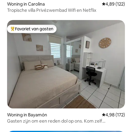
Woning in Carolina
Gemiddelde beo
4,89 (122)
Tropische villa Privézwembad Wifi en Netflix
Favoriet van gasten
Topfavoriet van gasten
Woning in Bayamón
Gemiddelde beo
4,98 (172)
Gasten zijn om een reden dol op ons. Kom zelf
ontdekken waarom.