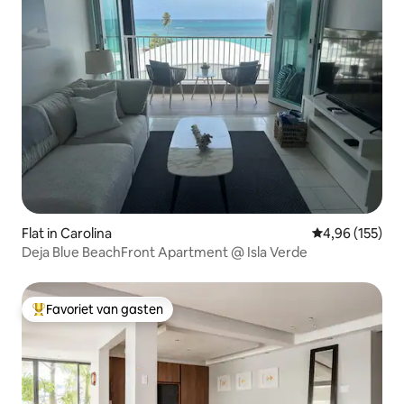
Flat in Carolina
Gemiddelde beo
4,96 (155)
Deja Blue BeachFront Apartment @ Isla Verde
Favoriet van gasten
Topfavoriet van gasten