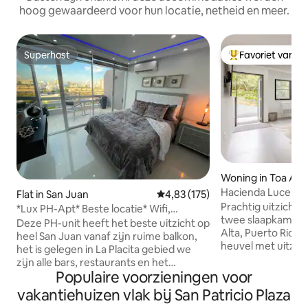
hoog gewaardeerd voor hun locatie, netheid en meer.
Superhost
Favoriet van g
Superhost
Topfavoriet van 
Woning in Toa Alt
Hacienda Lucero: 
Flat in San Juan
Gemiddelde beoordeling van 4,8
4,83 (175)
ontsnapping aan 
Prachtig uitzicht 
*Lux PH-Apt* Beste locatie* Wifi,
twee slaapkamers 
wasmachine/droger, 24/7 inchecken
Deze PH-unit heeft het beste uitzicht op
Alta, Puerto Rico. 
heel San Juan vanaf zijn ruime balkon,
heuvel met uitzich
het is gelegen in La Placita gebied we
wordt omringd doo
zijn alle bars, restaurants en het
regenwoud. Het is 
Populaire voorzieningen voor
nachtleven op slechts een paar stappen
voor natuurliefhe
afstand. Het strand ligt op slechts 10
vakantiehuizen vlak bij San Patricio Plaza
fotografen. Er zij
minuten lopen en van (SJU) San Juan