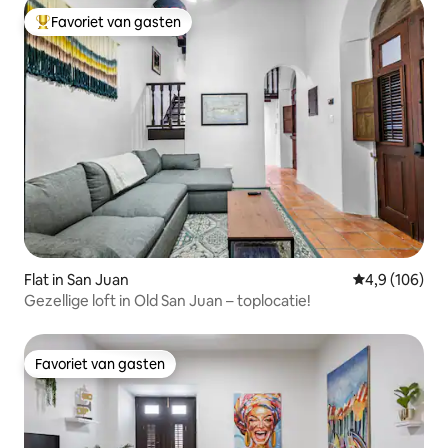
Favoriet van gasten
Topfavoriet van gasten
Flat in San Juan
Gemiddelde be
4,9 (106)
Gezellige loft in Old San Juan – toplocatie!
Favoriet van gasten
Favoriet van gasten