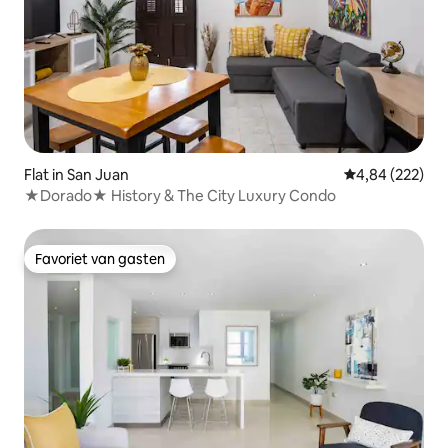
Flat in San Juan
Gemiddelde beo
4,84 (222)
★Dorado★ History & The City Luxury Condo
Favoriet van gasten
Favoriet van gasten