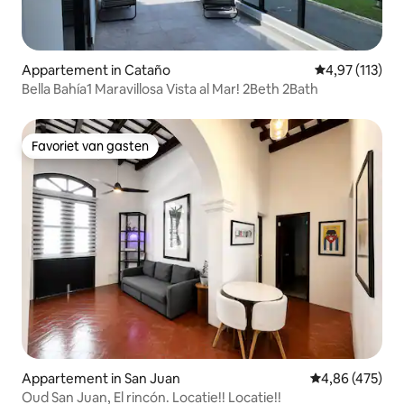
Appartement in Cataño
Gemiddelde be
4,97 (113)
Bella Bahía1 Maravillosa Vista al Mar! 2Beth 2Bath
Favoriet van gasten
Favoriet van gasten
Appartement in San Juan
Gemiddelde beo
4,86 (475)
Oud San Juan, El rincón. Locatie!! Locatie!!