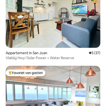
Appartement in San Juan
Gemiddelde
5 (37)
Vlakbij Hwy l Solar Power + Water Reserve
Favoriet van gasten
Topfavoriet van gasten