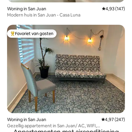
Woning in San Juan
Gemiddelde beo
4,93 (147)
Modern huis in San Juan - Casa Luna
Favoriet van gasten
Topfavoriet van gasten
Woning in San Juan
Gemiddelde beo
4,97 (247)
Gezellig appartement in San Juan/ AC, WIFI,
parkeerplaats