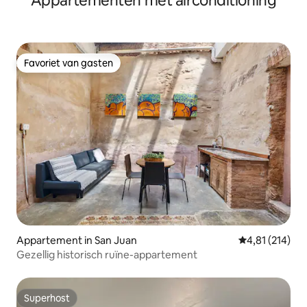
Appartementen met airconditioning
Favoriet van gasten
Favoriet van gasten
Appartement in San Juan
Gemiddelde beo
4,81 (214)
Gezellig historisch ruïne-appartement
Superhost
Superhost