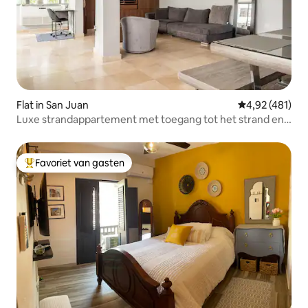
Flat in San Juan
Gemiddelde beo
4,92 (481)
Luxe strandappartement met toegang tot het strand en
FP-generator
Favoriet van gasten
Topfavoriet van gasten