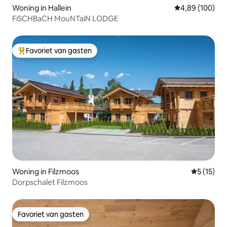
Woning in Hallein
Gemiddelde beo
4,89 (100)
FiSCHBaCH MouNTaiN LODGE
Favoriet van gasten
Topfavoriet van gasten
Woning in Filzmoos
Gemiddeld
5 (15)
Dorpschalet Filzmoos
Favoriet van gasten
Favoriet van gasten