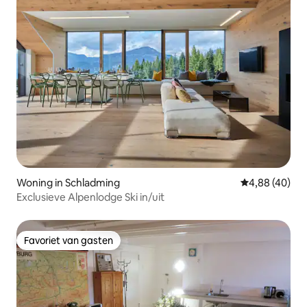
Woning in Schladming
Gemiddelde be
4,88 (40)
Exclusieve Alpenlodge Ski in/uit
Favoriet van gasten
Favoriet van gasten