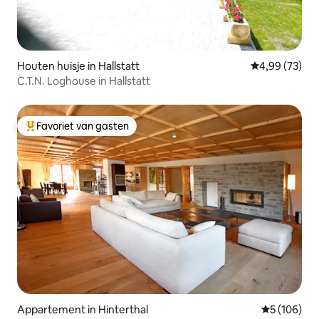
Houten huisje in Hallstatt
Gemiddelde be
4,99 (73)
C.T.N. Loghouse in Hallstatt
Favoriet van gasten
Topfavoriet van gasten
Appartement in Hinterthal
Gemiddelde 
5 (106)