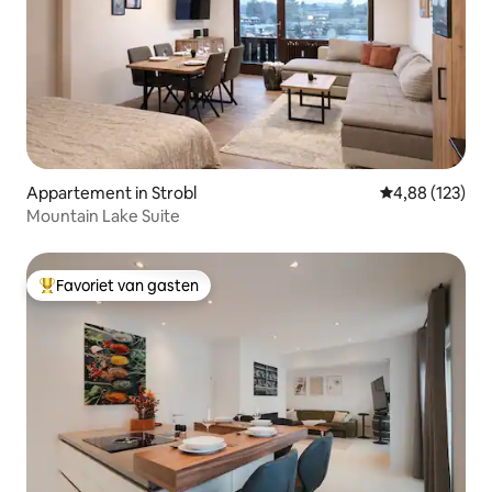
Appartement in Strobl
Gemiddelde beo
4,88 (123)
Mountain Lake Suite
Favoriet van gasten
Topfavoriet van gasten