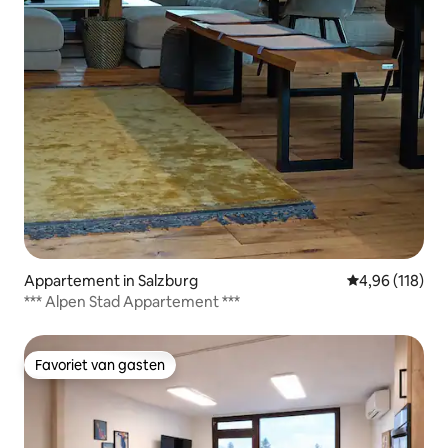
Appartement in Salzburg
Gemiddelde beo
4,96 (118)
*** Alpen Stad Appartement ***
Favoriet van gasten
Favoriet van gasten