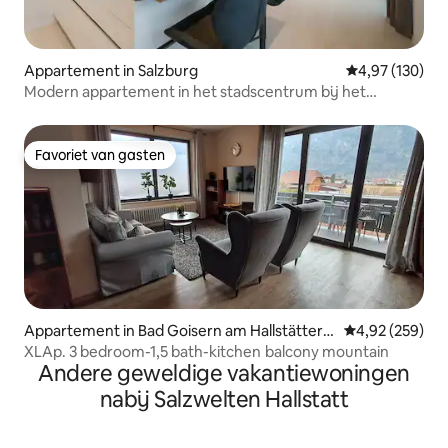
Appartement in Salzburg
Gemiddelde beo
4,97 (130)
Modern appartement in het stadscentrum bij het
Mirabell-paleis
Favoriet van gasten
Favoriet van gasten
Appartement in Bad Goisern am Hallstätters
Gemiddelde beo
4,92 (259)
ee
XLAp. 3 bedroom-1,5 bath-kitchen balcony mountain
Andere geweldige vakantiewoningen
nabij Salzwelten Hallstatt