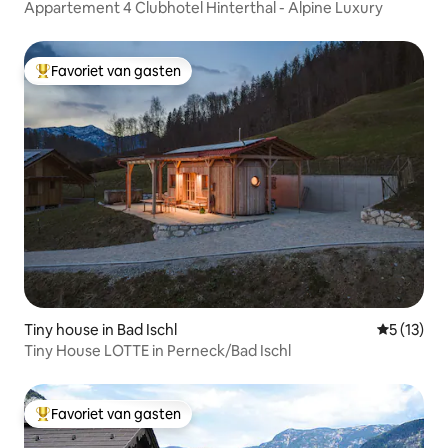
Appartement 4 Clubhotel Hinterthal - Alpine Luxury
Favoriet van gasten
Topfavoriet van gasten
Tiny house in Bad Ischl
Gemiddeld
5 (13)
Tiny House LOTTE in Perneck/Bad Ischl
Favoriet van gasten
Topfavoriet van gasten