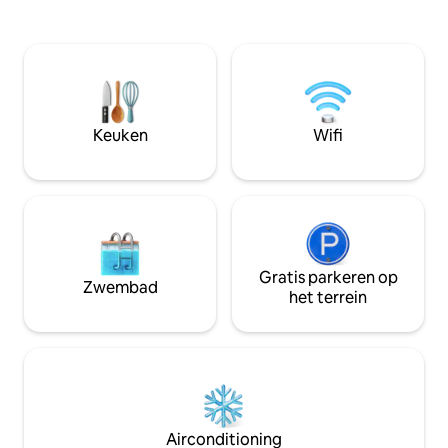
slaapkamer en ee
berglandschap is betoverend. Vanaf het
met 2 eenpersoon
terras aan de oostkant kun je bij het
Er is geen voertuig
ontbijt genieten van de ochtendzon en
omdat alles op loo
van een prachtig uitzicht op de tuin met
winkelen, ossuari
vijver en barbecueplaats.
kerk). Er is een tv
Keuken
Wifi
Gratis parkeren op
Zwembad
het terrein
Airconditioning