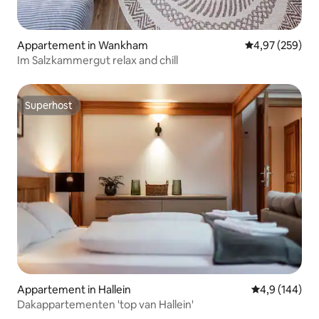
Appartement in Wankham
Gemiddelde beo
4,97 (259)
Im Salzkammergut relax and chill
Superhost
Superhost
Appartement in Hallein
Gemiddelde be
4,9 (144)
Dakappartementen 'top van Hallein'