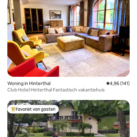
Woning in Hinterthal
Gemiddelde beo
4,96 (141)
Club Hotel Hinterthal Fantastisch vakantiehuis
Favoriet van gasten
Topfavoriet van gasten