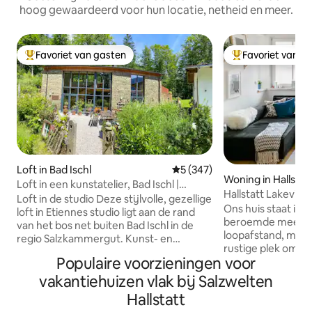
hoog gewaardeerd voor hun locatie, netheid en meer.
Favoriet van gasten
Favoriet van g
Topfavoriet van gasten
Topfavoriet van 
Loft in Bad Ischl
Gemiddelde beoordeling van 
5 (347)
Woning in Hallstat
Loft in een kunstatelier, Bad Ischl |
Hallstatt Lakeview
Salzkammergut
Loft in de studio Deze stijlvolle, gezellige
Ons huis staat in h
loft in Etiennes studio ligt aan de rand
beroemde meerstra
van het bos net buiten Bad Ischl in de
loopafstand, maar 
regio Salzkammergut. Kunst- en
rustige plek om t
natuurliefhebbers komen hier aan hun
Populaire voorzieningen voor
van alle benodigd
trekken. Neem contact op met de
balkon is een echt
kunstenaar Etienne, die op de eerste
vakantiehuizen vlak bij Salzwelten
zomeravonden met
verdieping van de studio schildert. Het
Hallstatt
het stille meer. Er
uitzicht op het schilderachtige