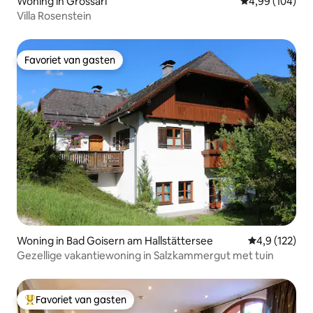
Woning in Grossarl
Gemiddelde beo
4,99 (104)
Villa Rosenstein
Favoriet van gasten
Favoriet van gasten
Woning in Bad Goisern am Hallstättersee
Gemiddelde be
4,9 (122)
Gezellige vakantiewoning in Salzkammergut met tuin
Favoriet van gasten
Topfavoriet van gasten