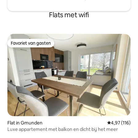
Flats met wifi
Favoriet van gasten
Favoriet van gasten
Flat in Gmunden
Gemiddelde beo
4,97 (116)
Luxe appartement met balkon en dicht bij het meer