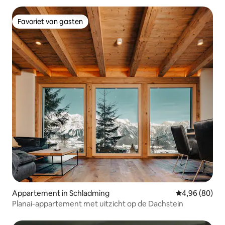
Favoriet van gasten
Favoriet van gasten
Appartement in Schladming
Gemiddelde be
4,96 (80)
Planai-appartement met uitzicht op de Dachstein