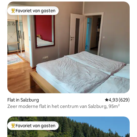
Favoriet van gasten
Topfavoriet van gasten
Flat in Salzburg
Gemiddelde beo
4,93 (629)
Zeer moderne flat in het centrum van Salzburg, 95m²
Favoriet van gasten
Topfavoriet van gasten