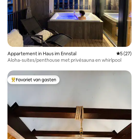
Appartement in Haus im Ennstal
Gemiddelde
5 (27)
Aloha-suites/penthouse met privésauna en whirlpool
Favoriet van gasten
Topfavoriet van gasten