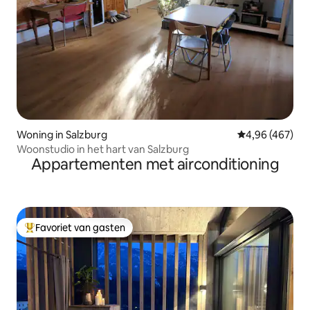
Woning in Salzburg
Gemiddelde beo
4,96 (467)
Woonstudio in het hart van Salzburg
Appartementen met airconditioning
Favoriet van gasten
Topfavoriet van gasten