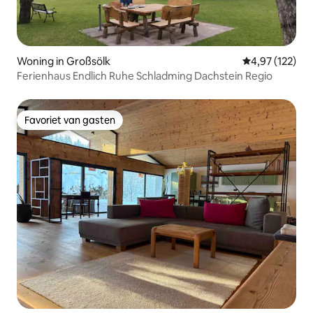
Woning in Großsölk
Gemiddelde beo
4,97 (122)
Ferienhaus Endlich Ruhe Schladming Dachstein Regio
Favoriet van gasten
Favoriet van gasten