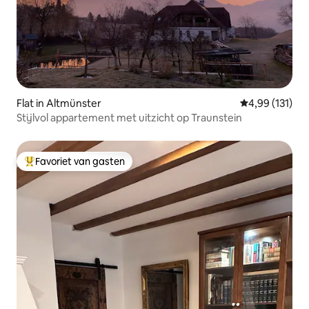
Flat in Altmünster
Gemiddelde beo
4,99 (131)
Stijlvol appartement met uitzicht op Traunstein
Favoriet van gasten
Topfavoriet van gasten