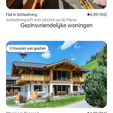
Flat in Schladming
Gemiddelde beo
4,99 (102)
Schladming loft met uitzicht op de Planai
Gezinsvriendelijke woningen
Favoriet van gasten
Topfavoriet van gasten