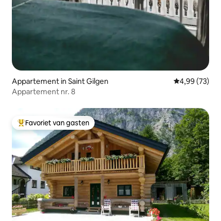
Appartement in Saint Gilgen
Gemiddelde be
4,99 (73)
Appartement nr. 8
Favoriet van gasten
Topfavoriet van gasten