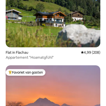
Flat in Flachau
Gemiddelde beo
4,99 (208)
Appartement "Hoamatgfühl"
Favoriet van gasten
Topfavoriet van gasten