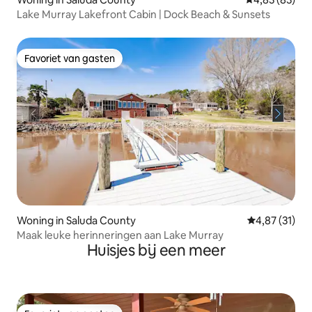
Lake Murray Lakefront Cabin | Dock Beach & Sunsets
Favoriet van gasten
Favoriet van gasten
Woning in Saluda County
Gemiddelde be
4,87 (31)
Maak leuke herinneringen aan Lake Murray
Huisjes bij een meer