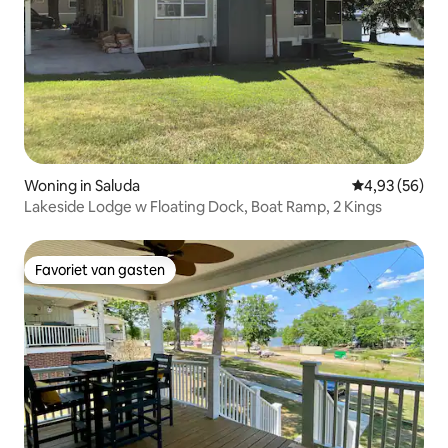
Woning in Saluda
Gemiddelde be
4,93 (56)
Lakeside Lodge w Floating Dock, Boat Ramp, 2 Kings
Favoriet van gasten
Favoriet van gasten