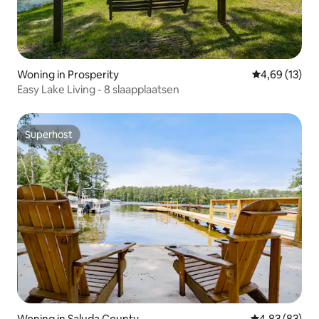
Woning in Prosperity
Gemiddelde be
4,69 (13)
Easy Lake Living - 8 slaapplaatsen
Superhost
Superhost
Woning in Saluda County
Gemiddelde be
4,83 (83)