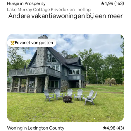
Huisje in Prosperity
Gemiddelde beo
4,99 (163)
Lake Murray Cottage Privédok en -helling
Andere vakantiewoningen bij een meer
Favoriet van gasten
Topfavoriet van gasten
Woning in Lexington County
Gemiddelde be
4,98 (43)