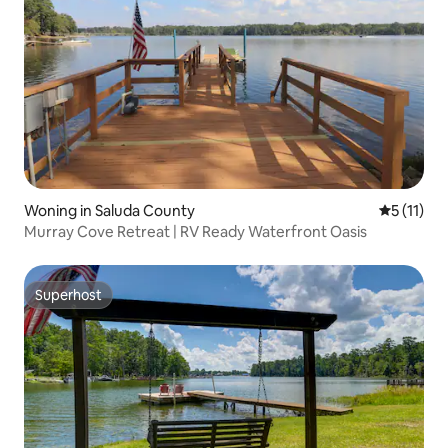
Woning in Saluda County
Gemiddeld
5 (11)
Murray Cove Retreat | RV Ready Waterfront Oasis
Superhost
Superhost