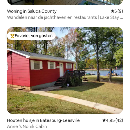
Woning in Saluda County
Gemiddeld
5 (9)
Wandelen naar de jachthaven en restaurants | Lake Stay –
Lake It Easy
Favoriet van gasten
Topfavoriet van gasten
Houten huisje in Batesburg-Leesville
Gemiddelde be
4,95 (42)
Anne 's Norsk Cabin