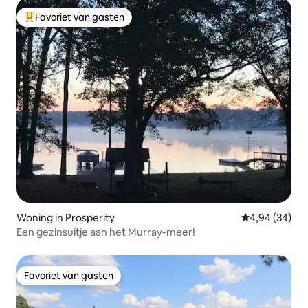
Favoriet van gasten
Topfavoriet van gasten
Woning in Prosperity
Gemiddelde be
4,94 (34)
Een gezinsuitje aan het Murray-meer!
Favoriet van gasten
Favoriet van gasten