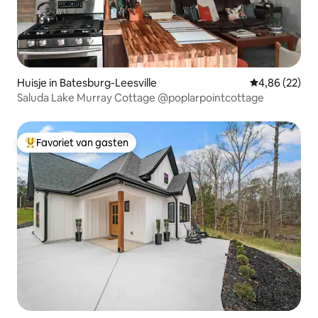
Huisje in Batesburg-Leesville
Gemiddelde be
4,86 (22)
Saluda Lake Murray Cottage @poplarpointcottage
Favoriet van gasten
Topfavoriet van gasten