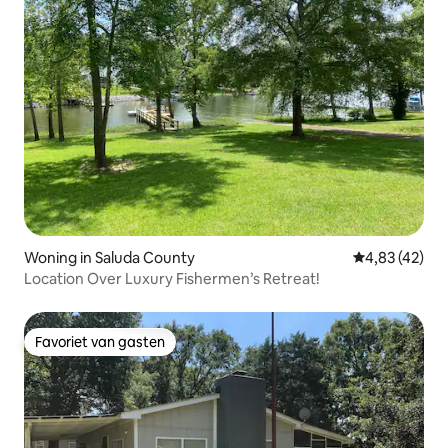
Woning in Saluda County
Gemiddelde be
4,83 (42)
Location Over Luxury Fishermen’s Retreat!
Favoriet van gasten
Favoriet van gasten