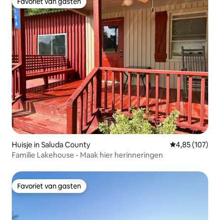
Favoriet van gasten
Favoriet van gasten
Huisje in Saluda County
Gemiddelde beo
4,85 (107)
Familie Lakehouse - Maak hier herinneringen
Favoriet van gasten
Favoriet van gasten