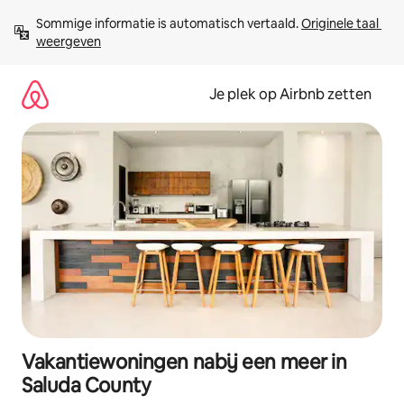
Ga
Sommige informatie is automatisch vertaald. 
Originele taal 
direct
weergeven
naar
inhoud
Je plek op Airbnb zetten
Vakantiewoningen nabij een meer in
Saluda County