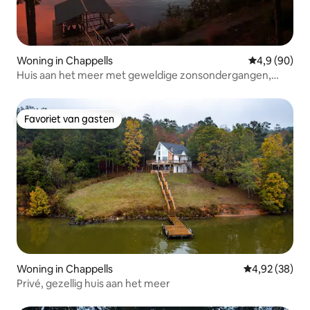
Woning in Chappells
Gemiddelde b
4,9 (90)
Huis aan het meer met geweldige zonsondergangen,
aanlegsteiger en vuurplaats
Favoriet van gasten
Favoriet van gasten
Woning in Chappells
Gemiddelde be
4,92 (38)
Privé, gezellig huis aan het meer