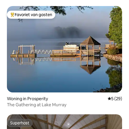
Favoriet van gasten
Topfavoriet van gasten
Woning in Prosperity
Gemiddelde
5 (29)
The Gathering at Lake Murray
Superhost
Superhost