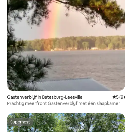
Gastenverblijf in Batesburg-Leesville
Gemiddeld
5 (9)
Prachtig meerfront Gastenverblijf met één slaapkamer
Superhost
Superhost