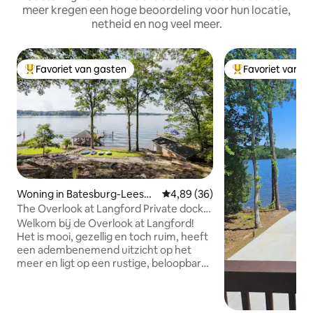
meer kregen een hoge beoordeling voor hun locatie,
netheid en nog veel meer.
Favoriet van gasten
Favoriet van g
Topfavoriet van gasten
Topfavoriet van 
Woning in Batesburg-Leesvill
Gemiddelde beoordeling van 4,
4,89 (36)
e
The Overlook at Langford Private dock
w SUPs
Welkom bij de Overlook at Langford!
Het is mooi, gezellig en toch ruim, heeft
een adembenemend uitzicht op het
meer en ligt op een rustige, beloopbare
cirkel. Dit huis heeft alles wat je nodig
hebt voor elk soort uitje dat je nodig
hebt! Wil je een leuke, actievolle