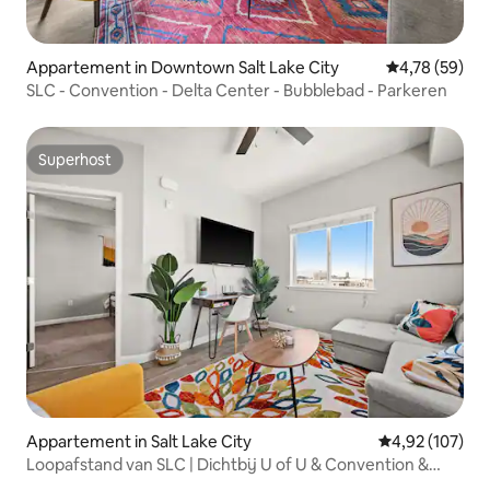
Appartement in Downtown Salt Lake City
Gemiddelde be
4,78 (59)
SLC - Convention - Delta Center - Bubblebad - Parkeren
Superhost
Superhost
Appartement in Salt Lake City
Gemiddelde beo
4,92 (107)
Loopafstand van SLC | Dichtbij U of U & Convention &
Delta |