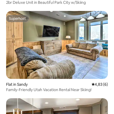
2br Deluxe Unit in Beautiful Park City w/Skiing
Superhost
Superhost
Flat in Sandy
Gemiddelde b
4,83 (6)
Family-Friendly Utah Vacation Rental Near Skiing!