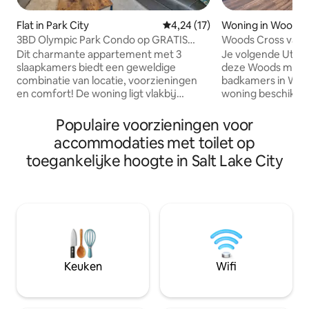
Flat in Park City
Gemiddelde beoordeling van 4,
4,24 (17)
Woning in Woods 
3BD Olympic Park Condo op GRATIS
Woods Cross vaka
Shuttle Line
bubbelbad!
Dit charmante appartement met 3
Je volgende Utah-r
slaapkamers biedt een geweldige
deze Woods met 5
combinatie van locatie, voorzieningen
badkamers in Woo
en comfort! De woning ligt vlakbij
woning beschikt o
Olympic Park aan de gratis pendeldienst,
uitgeruste keuken,
in de buurt van paden en op 7 minuten
elektrische open 
Populaire voorzieningen voor
rijden van Canyons Village Resort. Het
omheinde tuin en 
accommodaties met toilet op
appartement beschikt over een open
startpunt voor je
toegankelijke hoogte in Salt Lake City
plattegrond met een prachtige keuken,
is ideaal gelegen, 
een gezellige woonkamer en
beklimmen, het ce
comfortabele slaapkamers die perfect
kunt verkennen of
zijn om tot rust te komen. Toevoegen
opruimen voor een
aan het comfort van het huis zijn de
zon begint onder t
geweldige gedeelde voorzieningen op
genieten van een 
het terrein, waaronder een
gezellig bij de vuur
buitenzwembad, een spa, een
vriend geniet van
fitnesscentrum en nog veel meer.
achtertuin.
Keuken
Wifi