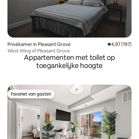
Privékamer in Pleasant Grove
Gemiddelde beo
4,97 (197)
West Wing of Pleasant Grove
Appartementen met toilet op
toegankelijke hoogte
Favoriet van gasten
Favoriet van gasten