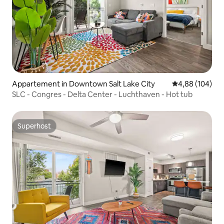
Appartement in Downtown Salt Lake City
Gemiddelde beo
4,88 (104)
SLC - Congres - Delta Center - Luchthaven - Hot tub
Superhost
Superhost