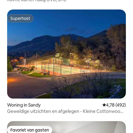
Superhost
Superhost
Woning in Sandy
Gemiddelde beo
4,78 (492)
Geweldige uitzichten en afgelegen - Kleine Cottonwood
Canyon
Favoriet van gasten
Favoriet van gasten