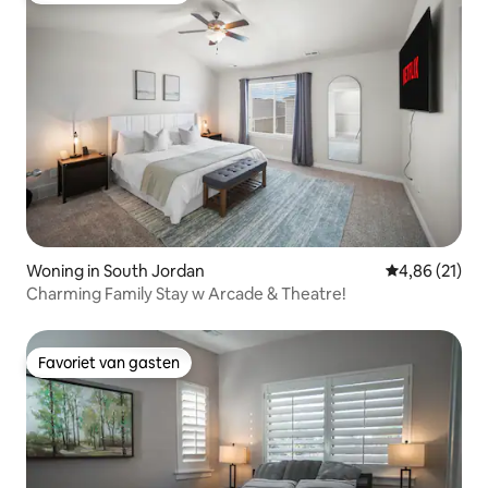
Woning in South Jordan
Gemiddelde be
4,86 (21)
Charming Family Stay w Arcade & Theatre!
Favoriet van gasten
Favoriet van gasten