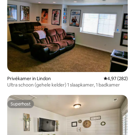
Privékamer in Lindon
Gemiddelde beo
4,97 (282)
Ultra schoon (gehele kelder) 1 slaapkamer, 1 badkamer
Superhost
Superhost