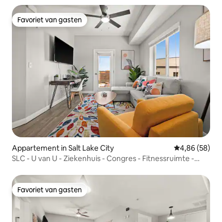
Favoriet van gasten
Favoriet van gasten
Appartement in Salt Lake City
Gemiddelde be
4,86 (58)
SLC - U van U - Ziekenhuis - Congres - Fitnessruimte -
Eetgelegenheid
Favoriet van gasten
Favoriet van gasten