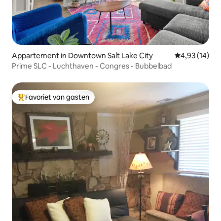
Appartement in Downtown Salt Lake City
Gemiddelde be
4,93 (14)
Prime SLC - Luchthaven - Congres - Bubbelbad
Favoriet van gasten
Topfavoriet van gasten