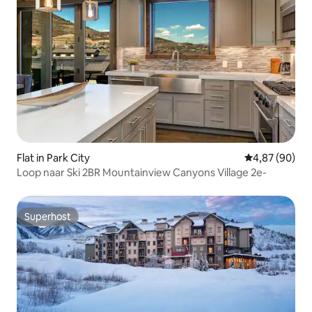
Flat in Park City
Gemiddelde be
4,87 (90)
Loop naar Ski 2BR Mountainview Canyons Village 2e-
Superhost
Superhost