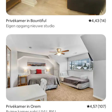
Privékamer in Bountiful
Gemiddelde be
4,43 (14)
Eigen opgang nieuwe studio
Privékamer in Orem
Gemiddelde beo
4,57 (107)
Ruime kamer nabij UVU, BYU