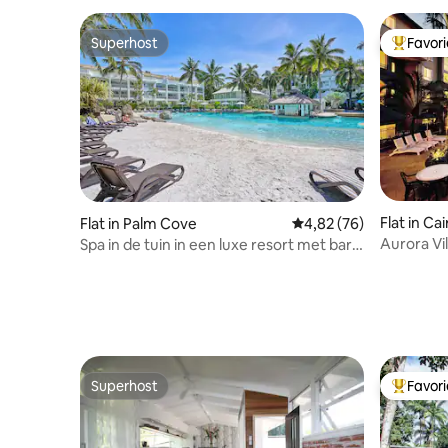
Superhost
Favor
Superhost
Topfavor
Flat in Ca
Flat in Palm Cove
Gemiddelde beoordelin
4,82 (76)
Aurora Vil
Spa in de tuin in een luxe resort met bar
in het zwembad
Superhost
Favor
Superhost
Topfavor