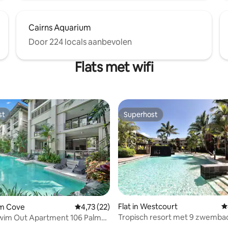
Cairns Aquarium
Door 224 locals aanbevolen
Flats met wifi
st
Superhost
st
Superhost
Flat in Westcourt
G
g van 4,97 op 5, 70 recensies
alm Cove
Gemiddelde beoordeling van 4,73 op 5, 22 r
4,73 (22)
Tropisch resort met 9 zwemba
wim Out Apartment 106 Palm