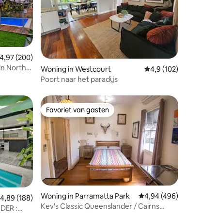
ecensies
emiddelde beoordeling van 4,97 op 5, 200 recensies
4,97 (200)
in North
Woning in Westcourt
Gemiddelde beoordeli
4,9 (102)
Poort naar het paradijs
Favoriet van gasten
Favoriet van gasten
Woning in Parramatta Park
Gemiddelde beoordeling
4,94 (496)
emiddelde beoordeling van 4,89 op 5, 188 recensies
4,89 (188)
Kev's Classic Queenslander / Cairns
DER :
ecensies
Central