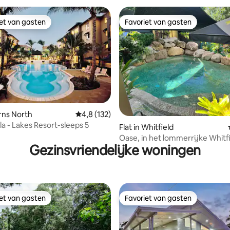
iet van gasten
Favoriet van gasten
iet van gasten
Favoriet van gasten
irns North
Gemiddelde beoordeling van 4,8 op 5, 132 r
4,8 (132)
g van 4,82 op 5, 76 recensies
la - Lakes Resort-sleeps 5
Flat in Whitfield
Oase, in het lommerrijke Whitfi
Gezinsvriendelijke woningen
iet van gasten
Favoriet van gasten
iet van gasten
Favoriet van gasten