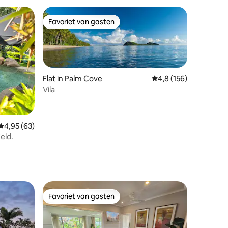
Favoriet van gasten
Favoriet van gasten
Flat in Palm Cove
Gemiddelde beoordeli
4,8 (156)
Vila
ecensies
Gemiddelde beoordeling van 4,95 op 5, 63 recensies
4,95 (63)
eld.
Favoriet van gasten
Favoriet van gasten