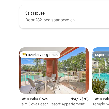
Salt House
Door 282 locals aanbevolen
Favoriet van gasten
Superho
Topfavoriet van gasten
Superho
Flat in Palm Cove
Gemiddelde beoordelin
4,97 (70)
Flat in P
Palm Cove Beach Resort Appartement
Temple S
met twee slaapkamers
Cove