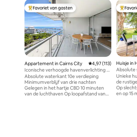
Favoriet van gasten
Favor
Topfavoriet van gasten
Topfavor
Huisje in
Appartement in Cairns City
Gemiddelde beoordeling
4,97 (113)
Absolute 
Iconische verhoogde havenverlichting -
uitzicht op de oceaan met 2 bedden
Unieke hu
Absolute waterkant 10e verdieping
de rustig
Minimumverblijf van drie nachten
Op slecht
Gelegen in het hartje CBD 10 minuten
en op 15 
van de luchthaven Op loopafstand van
van de we
Reef Boats and Lagoon 2-bed, 2-bad
strand in
absoluut appartement aan het water
te ontsnappen. De g
met uitzicht op de zee Geschikt voor vier
woonacco
gasten 1 x kingsize slaapkamer, 1 x
zee vanaf
kingsize bed kan op aanvraag worden
Met direc
omgebouwd tot tweepersoonsbed
je alleen
Verhoogde positie op de tiende