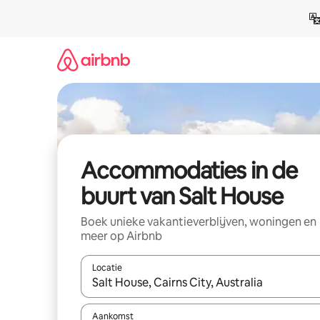
Ga
direct
naar
inhoud
Accommodaties in de
buurt van Salt House
Boek unieke vakantieverblijven, woningen en
meer op Airbnb
Locatie
Wanneer er resultaten beschikbaar zijn, maak je 
Aankomst