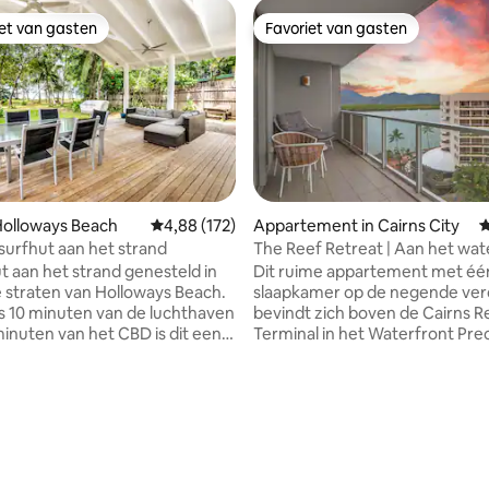
iet van gasten
Favoriet van gasten
iet van gasten
Favoriet van gasten
 Holloways Beach
Gemiddelde beoordeling van 4,88 op 5, 172 r
4,88 (172)
Appartement in Cairns City
G
 van 4,97 op 5, 113 recensies
surfhut aan het strand
The Reef Retreat | Aan het wate
Reef Terminal
t aan het strand genesteld in
Dit ruime appartement met éé
e straten van Holloways Beach.
slaapkamer op de negende ver
s 10 minuten van de luchthaven
bevindt zich boven de Cairns R
minuten van het CBD is dit een
Terminal in het Waterfront Prec
inige absolute locaties aan het
een ideale uitvalsbasis om het 
 Cairns die een plek bieden om
Noord-Queensland te verkenn
ezellige open
complex beschikt over een z
mmodatie heeft uitzicht op
een sauna, barbecuefaciliteite
 het dek en de voorkamers.
eethoeken in de buitenlucht, e
te toegang tot het strand hoef
beste restaurants en cafés van
 maar van het dek te stappen.
bevinden zich direct beneden 