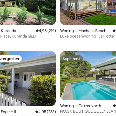
 van 4,81 op 5, 200 recensies
n Kuranda
Gemiddelde beoordeling van 4,95 op 5, 219 r
4,95 (219)
Woning in Machans Beach
G
Place, Kuranda QLD
Luxe oceaanwoning ' La Flotte' 
Qld
 van gasten
Superhost
 van gasten
Superhost
Woning in Cairns North
G
NO:37: BOUTIQUE QUEENSLAN
Edge Hill
Gemiddelde beoordeling van 4,95 op 5, 238 r
4,95 (238)