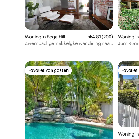
Woning in Edge Hill
Gemiddelde beoordeling
4,81 (200)
Woning i
Zwembad, gemakkelijke wandeling naar
Jum Rum 
restaurants en botanische tuinen
Favoriet van gasten
Favoriet
Favoriet van gasten
Favoriet
Woning in 