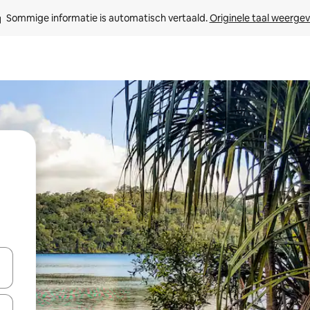
Sommige informatie is automatisch vertaald. 
Originele taal weerge
een keuze met je de pijltjestoetsen omhoog en omlaag, óf door te tikk