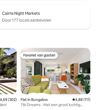
Cairns Night Markets
Door 177 locals aanbevolen
Favoriet van gasten
Favoriet van gasten
emiddelde beoordeling van 4,69 op 5, 302 recensies
4,69 (302)
Flat in Bungalow
Gemiddelde beoordelin
4,88 (111)
ecensies
den!
Tiki Dreams - Met een groot luchtig
balkon