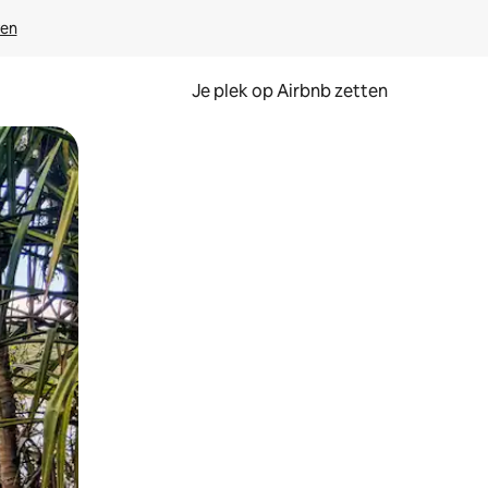
ven
Je plek op Airbnb zetten
en of swipen.