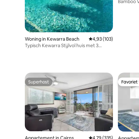
Bamboo Vil
huisdiervr
Woning in Kewarra Beach
Gemiddelde beoordeling
4,93 (103)
Typisch Kewarra Stijlvol huis met 3
slaapkamers en een enorm zwembad
Superhost
Favoriet
Superhost
Favoriet
Appartement in Cairns
Gemiddelde beoordeling
4,79 (335)
Apparteme