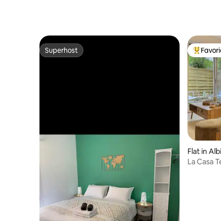
Superhost
Favor
Superhost
Topfavor
Flat in Alb
La Casa Te
Airco