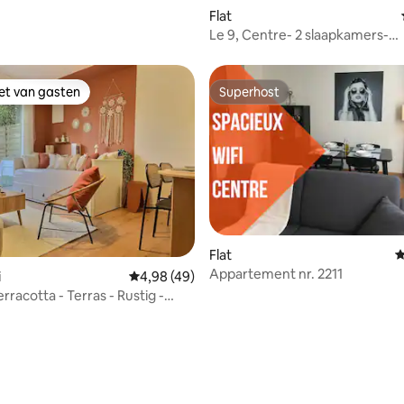
Flat
Le 9, Centre- 2 slaapkamers-
privéparking- 3 sterren
iet van gasten
Superhost
iet van gasten
Superhost
Flat
G
Appartement nr. 2211
i
Gemiddelde beoordeling van 4,98 op 5, 49 r
4,98 (49)
rracotta - Terras - Rustig -