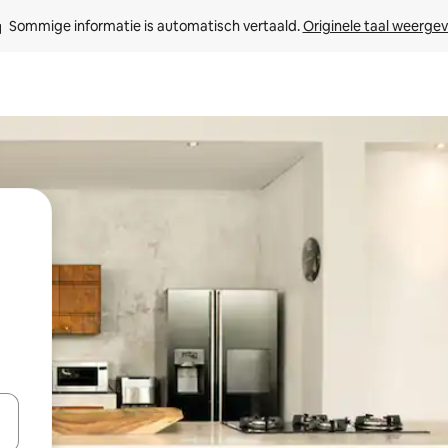
Sommige informatie is automatisch vertaald. 
Originele taal weerge
een keuze met je de pijltjestoetsen omhoog en omlaag, óf door te tikk