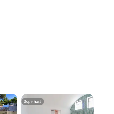
Superhost
Superhost