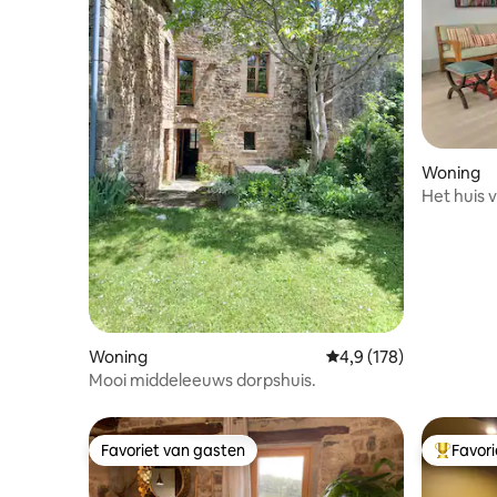
Woning
Het huis 
Woning
Gemiddelde beoordelin
4,9 (178)
Mooi middeleeuws dorpshuis.
Favoriet van gasten
Favor
Favoriet van gasten
Topfavor