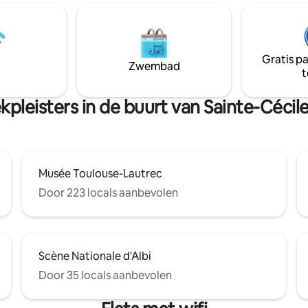
legen in het centrum van de
voorzieningen en veel Albigen
d op steenworp afstand van
toeristische plaatsen. Parkeren in de
Vigan, kathedraal, Toulouse
buurt: je vindt gratis plekken 
useum, Palais de la Berbie en
de parkeerplaats van Bondidou. Aarze
re plaatsen om te bezoeken.
Gratis p
niet,reserveer je verblijf onder
Zwembad
t
van de kluis.
kpleisters in de buurt van Sainte-Cécil
Musée Toulouse-Lautrec
Door 223 locals aanbevolen
Scène Nationale d'Albi
Door 35 locals aanbevolen