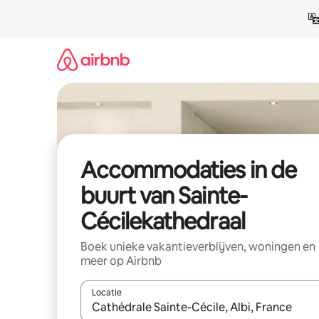
Ga
direct
naar
inhoud
Accommodaties in de
buurt van Sainte-
Cécilekathedraal
Boek unieke vakantieverblijven, woningen en
meer op Airbnb
Locatie
Wanneer er resultaten beschikbaar zijn, maak je 