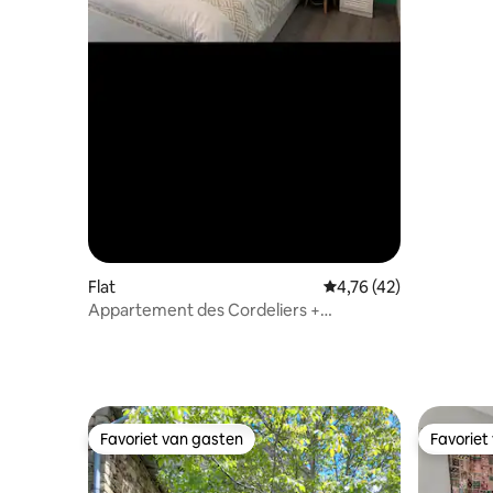
Flat
Gemiddelde beoordelin
4,76 (42)
Appartement des Cordeliers +
privéparking
Favoriet van gasten
Favoriet
Favoriet van gasten
Favoriet