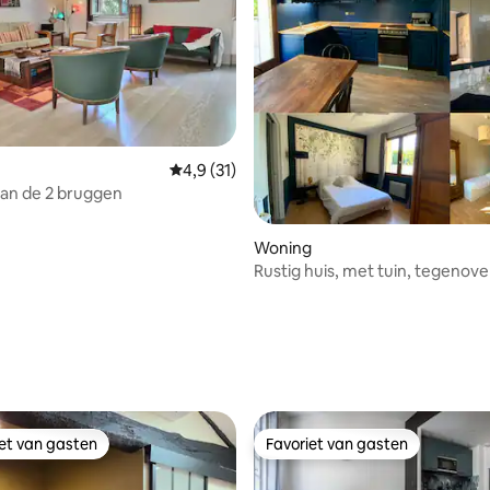
Gemiddelde beoordeling van 4,9 op 5, 31 r
4,9 (31)
van de 2 bruggen
Woning
Rustig huis, met tuin, tegenove
kathedraal
g van 4,9 op 5, 178 recensies
iet van gasten
Favoriet van gasten
iet van gasten
Favoriet van gasten