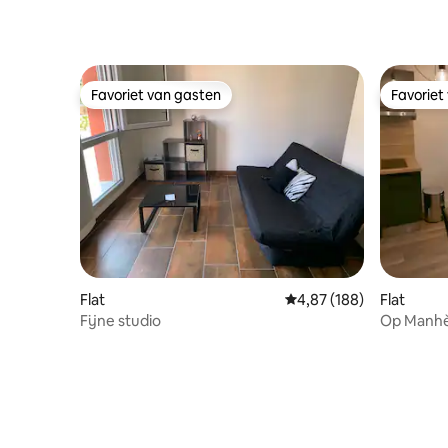
Favoriet van gasten
Favoriet
Favoriet van gasten
Favoriet
Flat
Gemiddelde beoordeling
4,87 (188)
Flat
Fijne studio
Op Manhè
tuin