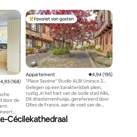
Apparte
Favoriet van gasten
Favor
Topfavoriet van gasten
Topfavo
Appartem
voor midd
Accommod
binnen de
geclassif
UNESCO: 
Toulouse
markt...
waarder
uitzicht 
ecensies
Appartement
Gemiddelde beoordeling
4,94 (195)
zijn rust
"Place Savène" Studio ALBI Unesco 3
emiddelde beoordeling van 4,93 op 5, 168 recensies
4,93 (168)
zijn eige
sterren
Gelegen op een karakteristiek plein,
van alle 
rustig ,in het hart van de oude stad Albi,.
plaatsen.
ische
Dit driesterrenhuisje, gerefereerd door
beschikb
id door de
Gîtes de France, aan de voet van de
kathedraal, biedt bevoorrechte toegang
ineert
tot het Unesco-erfgoed. Vanuit de
te-Cécilekathedraal
accommodatie is alles te voet aanwezig!
Cathédrale Sainte Cécile, musea
 je in 40
,klooster, rivier de Tarn , oude stad op
j alle