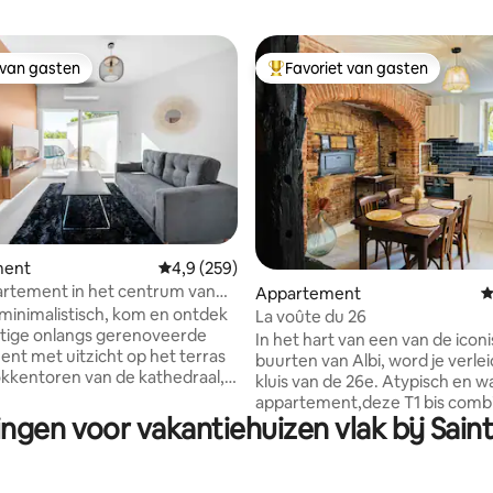
 van gasten
Favoriet van gasten
 van gasten
Topfavoriet van gasten
 van 4,92 op 5, 200 recensies
ment
Gemiddelde beoordeling van 4,9 op 5, 259 r
4,9 (259)
rtement in het centrum van
Appartement
G
inimalistisch, kom en ontdek
La voûte du 26
tige onlangs gerenoveerde
In het hart van een van de icon
nt met uitzicht op het terras
buurten van Albi, word je verle
okkentoren van de kathedraal,
kluis van de 26e. Atypisch en warm
ein gebouw op de tweede
appartement,deze T1 bis comb
g zonder toegang tot de lift.
ingen voor vakantiehuizen vlak bij Sain
charme en bruikbaarheid. In een rustige
or koppels, voor gezinnen of
omgeving, op 2 stappen van de
roepen, laat je verleiden om
majestueuze kathedraal, verblijf
htige stad Albi te ontdekken.
m2,volledig uitgerust en dicht bi