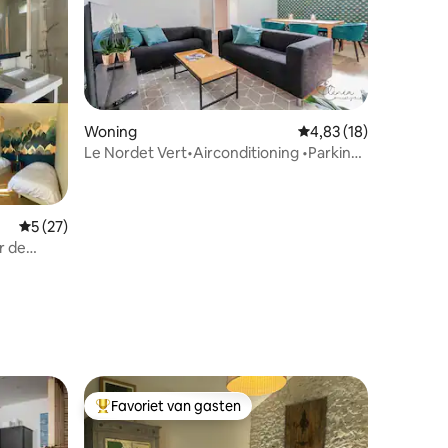
Woning
Gemiddelde beoordeli
4,83 (18)
Le Nordet Vert•Airconditioning •Parking
ecensies
•Terras •Hypercenter
Gemiddelde beoordeling van 5 op 5, 27 recensies
5 (27)
r de
Favoriet van gasten
Topfavoriet van gasten