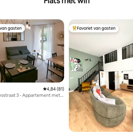
Flats met wifi
 van gasten
Favoriet van gasten
 van gasten
Topfavoriet van gasten
 van 4,87 op 5, 188 recensies
Gemiddelde beoordeling van 4,84 op 5, 81 r
4,84 (81)
sstraat 3 - Appartement met