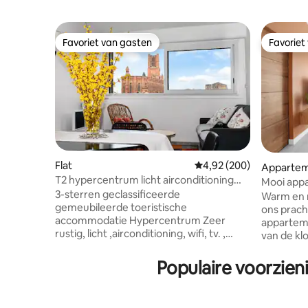
Favoriet van gasten
Favoriet
Favoriet van gasten
Favoriet
Flat
Gemiddelde beoordeling
4,92 (200)
Apparte
T2 hypercentrum licht airconditioning
Mooi appa
Wifi TV parkeerplaats.
3-sterren geclassificeerde
de stad
Warm en m
gemeubileerde toeristische
ons prach
accommodatie Hypercentrum Zeer
apparteme
rustig, licht ,airconditioning, wifi, tv. ,
van de kl
glasvezel. Gelegen op de 3e verdieping
in een kl
in een beveiligde residentie met lift.
verdiepin
Populaire voorzien
Keldergarage, kleine en middelgrote
Alleen vo
auto. Rolluiken bij elk raam.
vriendeng
Onafhankelijke slaapkamer met een
onze prac