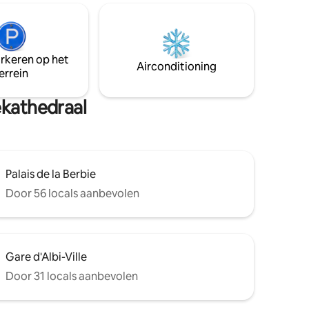
een paar stappen afstand. Overdekte
zische
markt, winkels, supermarkten,
apotheken, ziekenhuis op een
onderaan
steenworp afstand. Banken ,bioscopen,
l
theaters, parken, parkeerplaatsen.
arkeren op het
 de 26e
Airconditioning
errein
ekathedraal
Palais de la Berbie
Door 56 locals aanbevolen
Gare d'Albi-Ville
Door 31 locals aanbevolen