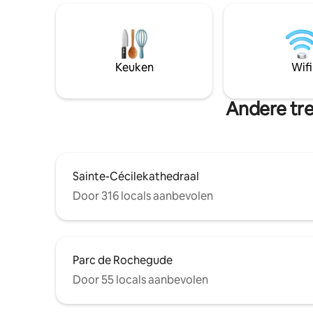
zeer comfortabel tweepersoonsbed.
Ideaal ge
Net als de woonkamer heeft het een
binnensta
prachtig en adembenemend uitzicht op
Place du 
de kathedraal, het erfgoed van de
Lautrec M
Bisschoppelijke Stad en het oude Albi.
vele ande
Keuken
Wifi
Beddengoed en beddengoed aanwezig.
Goed uitgeruste keuken.
Andere tre
Sainte-Cécilekathedraal
Door 316 locals aanbevolen
Parc de Rochegude
Door 55 locals aanbevolen