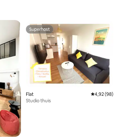
Superhost
Superhost
ecensies
Flat
Gemiddelde beoordelin
4,92 (98)
Studio thuis