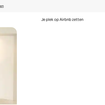
ven
Je plek op Airbnb zetten
en of swipen.