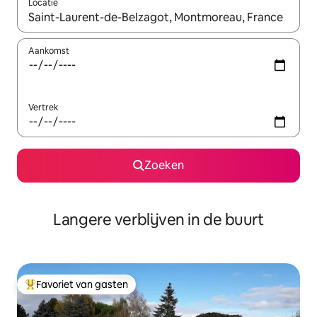
Locatie
Wanneer er resultaten beschikbaar zijn, maak je een keuze met 
Aankomst
Vertrek
Zoeken
Langere verblijven in de buurt
Favoriet van gasten
Topfavoriet van gasten