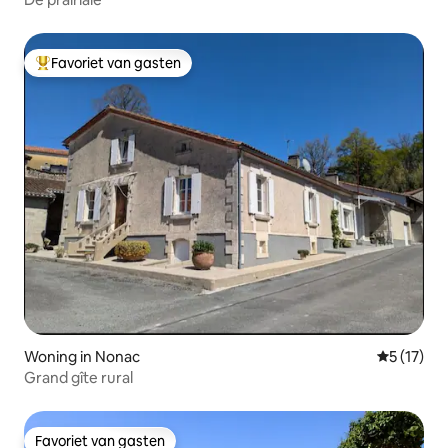
Favoriet van gasten
Topfavoriet van gasten
Woning in Nonac
Gemiddeld
5 (17)
Grand gîte rural
Favoriet van gasten