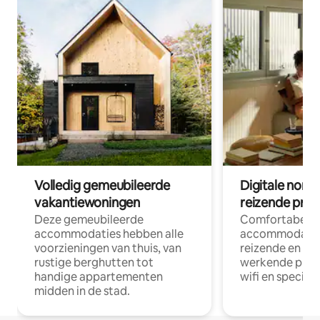
Volledig gemeubileerde
Digitale nom
vakantiewoningen
reizende prof
Deze gemeubileerde
Comfortabele
accommodaties hebben alle
accommodatie
voorzieningen van thuis, van
reizende en op
rustige berghutten tot
werkende profe
handige appartementen
wifi en special
midden in de stad.