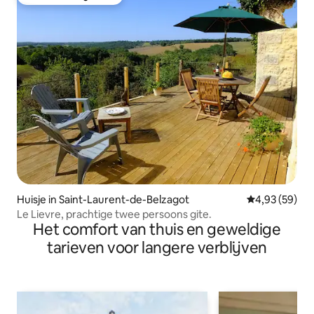
Favoriet van gasten
Huisje in Saint-Laurent-de-Belzagot
Gemiddelde be
4,93 (59)
Le Lievre, prachtige twee persoons gite.
Het comfort van thuis en geweldige
tarieven voor langere verblijven