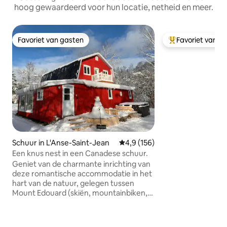
hoog gewaardeerd voor hun locatie, netheid en meer.
Favoriet van gasten
Favoriet van g
Favoriet van gasten
Topfavoriet van 
Schuur in L'Anse-Saint-Jean
Gemiddelde beoordeling van 4,
4,9 (156)
Een knus nest in een Canadese schuur.
Geniet van de charmante inrichting van
deze romantische accommodatie in het
hart van de natuur, gelegen tussen
Mount Edouard (skiën, mountainbiken,
wandelen) en de St-Jean-rivier
(zwemmen, vissen, kajakken,
wandelen). Je bevindt je op 15 minuten