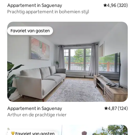
Appartement in Saguenay
Gemiddelde beo
4,96 (320)
Prachtig appartement in bohemien stijl
Favoriet van gasten
Favoriet van gasten
Appartement in Saguenay
Gemiddelde beo
4,87 (124)
Arthur en de prachtige rivier
Favoriet van gasten