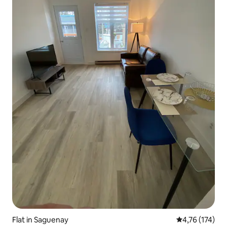
Flat in Saguenay
Gemiddelde beo
4,76 (174)