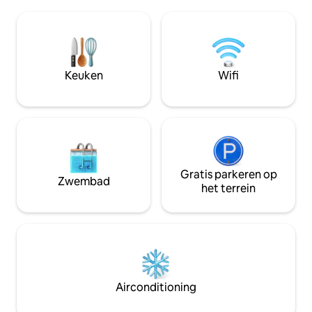
onderneming. Je 
voor toegang tot 
is er om je ervari
Nabijgelegen skic
Keuken
Wifi
Gratis parkeren op
Zwembad
het terrein
Airconditioning