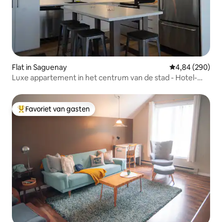
Flat in Saguenay
Gemiddelde beo
4,84 (290)
Luxe appartement in het centrum van de stad - Hotel-
Appartement Berndt
Favoriet van gasten
Topfavoriet van gasten