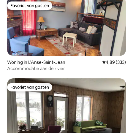
Favoriet van gasten
Favoriet van gasten
Woning in L'Anse-Saint-Jean
Gemiddelde beo
4,89 (333)
Accommodatie aan de rivier
Favoriet van gasten
Favoriet van gasten