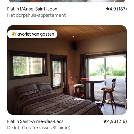
Flat in L'Anse-Saint-Jean
Gemiddelde be
4,9 (187)
Het dorpshuis-appartement
Favoriet van gasten
Topfavoriet van gasten
Flat in Saint-Aimé-des-Lacs
Gemiddelde beo
4,93 (216)
De loft (Les Terrasses St-aimé)