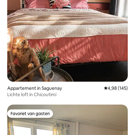
Appartement in Saguenay
Gemiddelde beo
4,98 (145)
Lichte loft in Chicoutimi
Favoriet van gasten
Favoriet van gasten