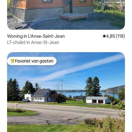
Woning in L'Anse-Saint-Jean
Gemiddelde beo
4,85 (119)
LT-chalet in Anse-St-Jean
Favoriet van gasten
Topfavoriet van gasten