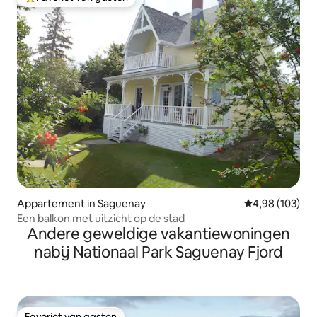
Topfavoriet van gasten
Appartement in Saguenay
Gemiddelde beo
4,98 (103)
Een balkon met uitzicht op de stad
Andere geweldige vakantiewoningen
nabij Nationaal Park Saguenay Fjord