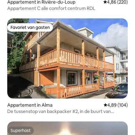
Appartement in Rivière-du-Loup
Gemiddelde beo
4,86 (220)
Appartement C alle comfort centrum RDL
Favoriet van gasten
Favoriet van gasten
Appartement in Alma
Gemiddelde beo
4,89 (104)
De tussenstop van backpacker #2, in de buurt van
Véloroute des bleuets
Superhost
Superhost