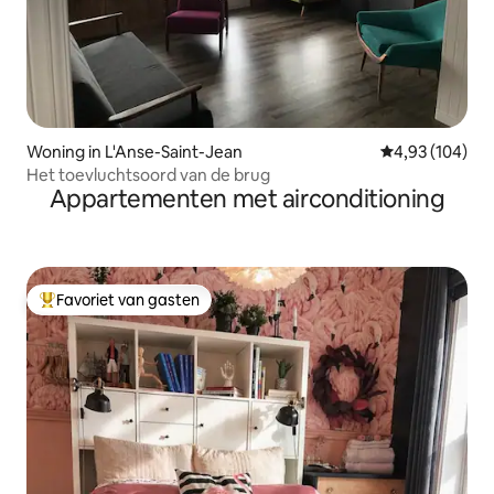
Woning in L'Anse-Saint-Jean
Gemiddelde beo
4,93 (104)
Het toevluchtsoord van de brug
Appartementen met airconditioning
Favoriet van gasten
Topfavoriet van gasten