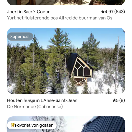
Joert in Sacré-Coeur
Gemiddelde beo
4,97 (643)
Yurt het fluisterende bos Alfred de buurman van Os
Superhost
Superhost
Houten huisje in L'Anse-Saint-Jean
Gemiddeld
5 (8)
De Normande (Cabananse)
Favoriet van gasten
Topfavoriet van gasten