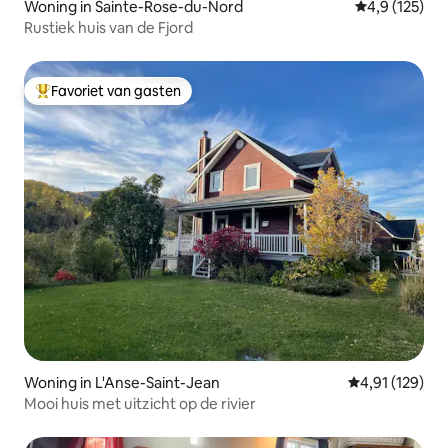
Woning in Sainte-Rose-du-Nord
Gemiddelde be
4,9 (125)
Rustiek huis van de Fjord
Favoriet van gasten
Topfavoriet van gasten
Woning in L'Anse-Saint-Jean
Gemiddelde beo
4,91 (129)
Mooi huis met uitzicht op de rivier