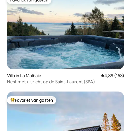
Favoriet van gasten
Favoriet van gasten
Villa in La Malbaie
Gemiddelde beo
4,89 (163)
Nest met uitzicht op de Saint-Laurent (SPA)
Favoriet van gasten
Topfavoriet van gasten