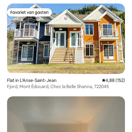
Favoriet van gasten
Favoriet van gasten
Flat in L'Anse-Saint-Jean
Gemiddelde beo
4,88 (152)
Fjord, Mont Édouard, Chez la Belle Shanna, 722045