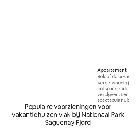
van de Saguenay Fjord om aan boord te
gaan van de boten om de walvissen te
ontdekken, de kajak, viszomer en winter
met ijsvissen te ontdekken, de
verschillende festivals te bezoeken of
gewoon te feesten in de uitstekende
restaurants in het prachtige dorpje
Anse-Saint-Jean.
Appartement in S
Beleef de ervaring
Vereenvoudig je le
ontspannende en 
verblijven. Een b
spectaculair uitzic
Populaire voorzieningen voor
Geniet van een on
solo, liefhebbers 
vakantiehuizen vlak bij Nationaal Park
kunt zelfs een af
Saguenay Fjord
massagetherapie 
behandelingen, v
deze diensten aan