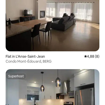
Flat in L'Anse-Saint-Jean
Gemiddelde b
4,88 (8)
Condo Mont-Édouard, BERG
Superhost
Superhost