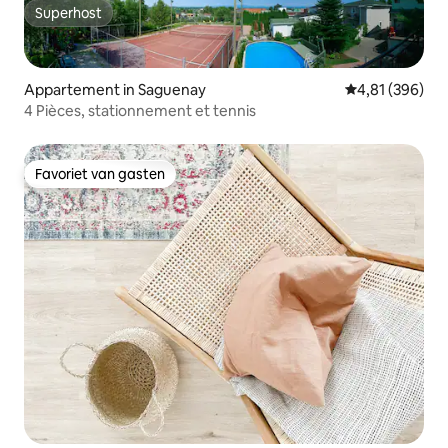
Superhost
Superhost
Appartement in Saguenay
Gemiddelde beo
4,81 (396)
4 Pièces, stationnement et tennis
Favoriet van gasten
Favoriet van gasten