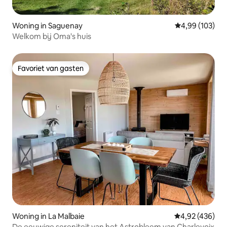
Woning in Saguenay
Gemiddelde beo
4,99 (103)
Welkom bij Oma's huis
Favoriet van gasten
Favoriet van gasten
Woning in La Malbaie
Gemiddelde beo
4,92 (436)
De eeuwige sereniteit van het Astrobleem van Charlevoix