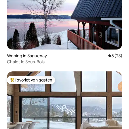
Woning in Saguenay
Gemiddelde
5 (23)
Chalet le Sous-Bois
Favoriet van gasten
Topfavoriet van gasten