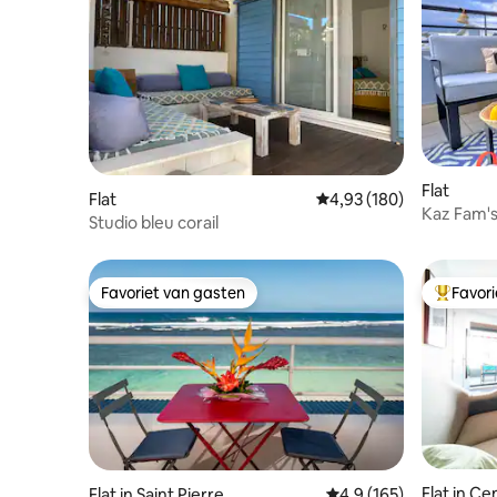
Flat
Flat
Gemiddelde beoordeling
4,93 (180)
Kaz Fam's
Studio bleu corail
het cent
Favoriet van gasten
Favor
Favoriet van gasten
Topfavor
Flat in Ce
Flat in Saint Pierre
Gemiddelde beoordelin
4,9 (165)