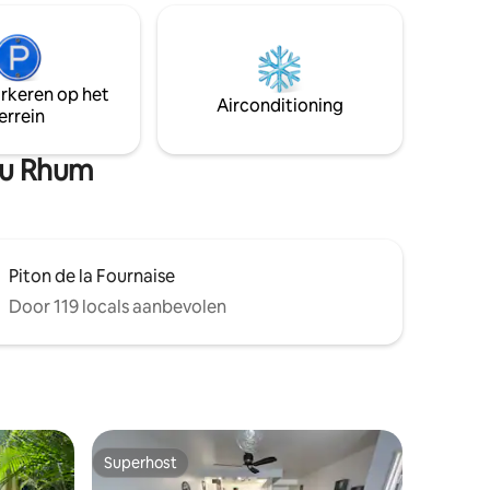
tropische tuin. Rust en stilte
se
gegarandeerd. Ruime villa van alle
at u gaan
gemaken voor een succesvol verblijf in
en verblijf
Réunion. Toeristenbelasting wordt bij
arkeren op het
id van de
aankomst van je opgeëist als deze niet
Airconditioning
errein
door de site van Rbnb is geïnd.
 du Rhum
Piton de la Fournaise
Door 119 locals aanbevolen
Superhost
Superhost