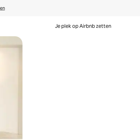
ven
Je plek op Airbnb zetten
en of swipen.