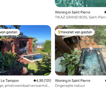
Woning in Saint Pierre
G
TIKAZ GRAND BOIS, Saint-Pierr
Réunion
 van gasten
Favoriet van gasten
 van gasten
Topfavoriet van gasten
n Le Tampon
Gemiddelde beoordeling van 4,95 op 5, 131 r
4,95 (131)
Woning in Saint Pierre
e, privézwembad verwarmd
Ongerepte natuur