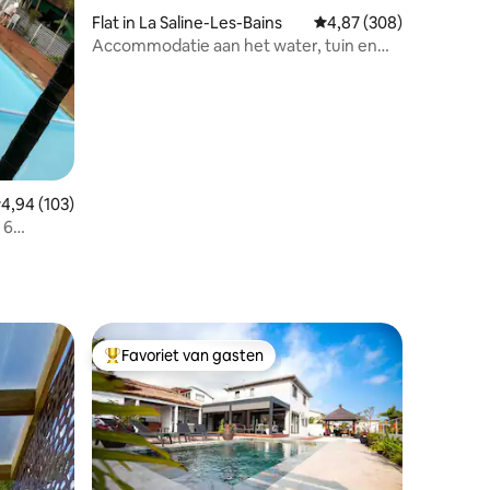
Flat in La Saline-Les-Bains
Gemiddelde beoordeling
4,87 (308)
Accommodatie aan het water, tuin en
toegang tot het strand.
emiddelde beoordeling van 4,94 op 5, 103 recensies
4,94 (103)
 6
Favoriet van gasten
Topfavoriet van gasten