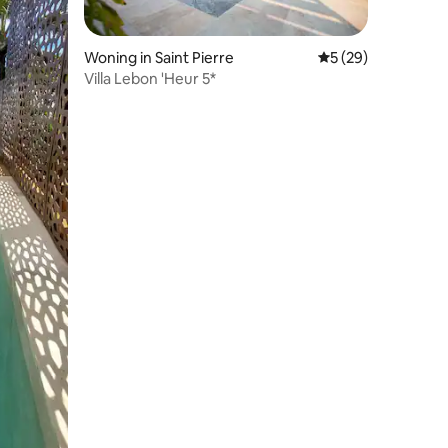
Woning in Saint Pierre
Gemiddelde beoorde
5 (29)
Villa Lebon 'Heur 5*
ecensies