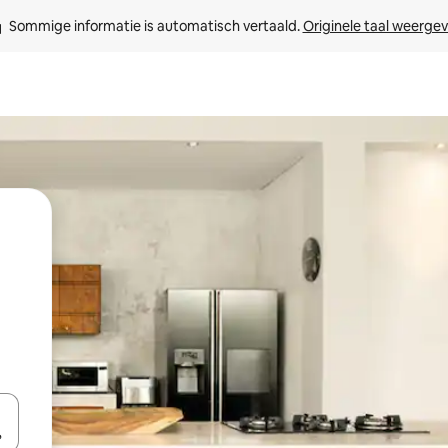
Sommige informatie is automatisch vertaald. 
Originele taal weerge
een keuze met je de pijltjestoetsen omhoog en omlaag, óf door te tikk