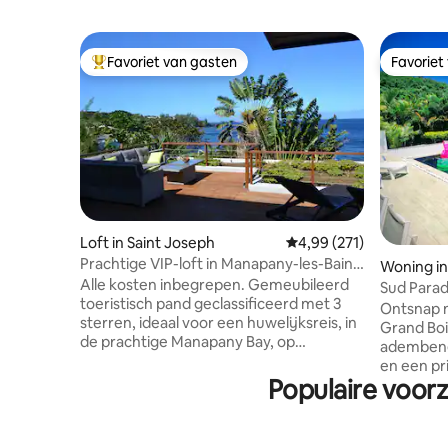
Favoriet van gasten
Favoriet
Topfavoriet van gasten
Favoriet
Loft in Saint Joseph
Gemiddelde beoordeling
4,99 (271)
Prachtige VIP-loft in Manapany-les-Bains,
Woning in
met uitzicht op zee
Alle kosten inbegrepen. Gemeubileerd
Sud Parad
toeristisch pand geclassificeerd met 3
wilde zui
Ontsnap na
sterren, ideaal voor een huwelijksreis, in
Grand Boi
de prachtige Manapany Bay, op
adembene
wandelafstand van het natuurlijke
en een pr
zwembad. Een enorm terras met uitzicht
Populaire voorz
volledig v
op de Indische Oceaan zover het oog
(inclusie
reikt. Door het enorme glazen raam kun
comfort, zelf
je vanuit de accommodatie genieten van
mastersui