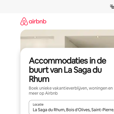
Ga
direct
naar
inhoud
Accommodaties in de
buurt van La Saga du
Rhum
Boek unieke vakantieverblijven, woningen en
meer op Airbnb
Locatie
Wanneer er resultaten beschikbaar zijn, maak je 