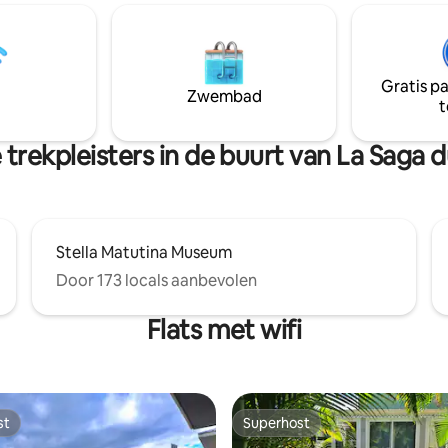
ts aan 6 tot 8 personen in
Cilaos en zijn uitzonderlijke
 privacy. Op 10 minuten van het
landschappen. Laat de dagelijk
ment en het strand van St-
beslommeringen achter u en la
ar dichter bij de juwelen van
in onze privé-jacuzzi. 🫧 Voor e
Gratis p
n, Grand Anse, Manapany, de
in de open lucht, in de zachthe
Zwembad
t
de Langevin-watervallen. Luxe,
hooglanden van Réunion. 🇷🇪
trekpleisters in de buurt van La Saga
Stella Matutina Museum
Door 173 locals aanbevolen
Flats met wifi
st
Superhost
st
Superhost