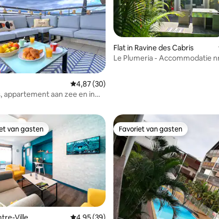
Flat in Ravine des Cabris
Le Plumeria - Accommodatie nr.
- 2 pers.
Gemiddelde beoordeling van 4,87 op 5, 30 r
4,87 (30)
 van 4,93 op 5, 180 recensies
, appartement aan zee en in
rum
iet van gasten
Favoriet van gasten
iet van gasten
Favoriet van gasten
ntre-Ville
Gemiddelde beoordeling van 4,95 op 5, 39 r
4,95 (39)
g van 4,9 op 5, 165 recensies