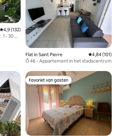
Gemiddelde beoordeling van 4,9 op 5, 132 recensies
4,9 (132)
 1 - 30 m²
ecensies
Flat in Saint Pierre
Gemiddelde beoordelin
4,84 (101)
Ô 46 - Appartement in het stadscentrum
Favoriet van gasten
Favoriet van gasten
ecensies