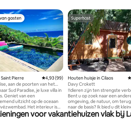
 van gasten
Superhost
 van gasten
Superhost
 van 4,99 op 5, 271 recensies
 Saint Pierre
Gemiddelde beoordeling van 4,93 op 5, 99 r
4,93 (99)
Houten huisje in Cilaos
G
ise, aan de poorten van het
Davy Crokett
den van het eiland
ar Sud Paradise, je luxe villa in
‼️dieren zijn ten strengste ver
s. Geniet van een
Bent u op zoek naar een ander
mend uitzicht op de oceaan
omgeving, de natuur, om terug
ivézwembad. Het interieur is
naar de basis? Ik bied u dit klein
ieningen voor vakantiehuizen vlak bij
oorzien van airconditioning
uitgeruste en comfortabele hui
f woonkamers) voor maximaal
midden in een bos van Japanse
s in de zomer. Met zijn 3
cryptomeriabomen. 🌲 Rustiek en
tes (privébadkamers) biedt de
gezellig, u kunt ten volle genie