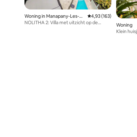
Woning in Manapany-Les-Ba
Gemiddelde beoordeling
4,93 (163)
ins
NOLITHA 2: Villa met uitzicht op de
Woning
oceaan op Manapany
Klein hui