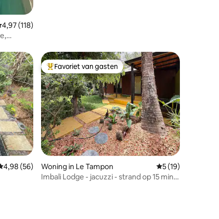
emiddelde beoordeling van 4,97 op 5, 118 recensies
4,97 (118)
e,
Favoriet van gasten
Topfavoriet van gasten
ecensies
Gemiddelde beoordeling van 4,98 op 5, 56 recensies
4,98 (56)
Woning in Le Tampon
Gemiddelde beoord
5 (19)
Imbali Lodge - jacuzzi - strand op 15 min -
vulkaan op 45 min