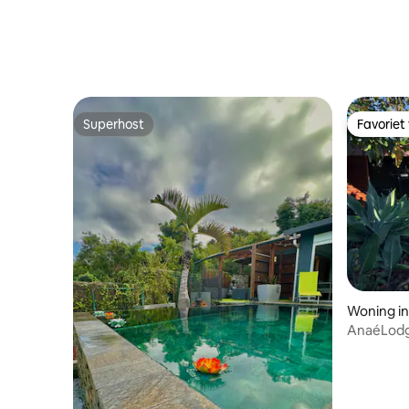
Superhost
Favoriet
Superhost
Favoriet
Woning i
AnaéLodg
tot 30°