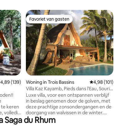
Woning in
Favoriet van gasten
Favorie
Favoriet van gasten
Favorie
Villa, ui
Gloednieu
op maat 
behoeften 
bezoeken
uitzicht 
somber en de 3 Salaz
gelegen:
stad, op 
markt! E
ecensies
emiddelde beoordeling van 4,89 op 5, 139 recensies
4,89 (139)
Woning in Trois Bassins
Gemiddelde beoordelin
4,98 (101)
inloopdou
heeft een 
Villa Kaz Kayamb, Pieds dans l'Eau, Souris
uitgerust
Blanche
boden‼️
Luxe villa, voor een ontspannen verblijf
en een w
e
in beslag genomen door de golven, met
 te keren
deze prachtige zonsondergangen en de
e, volledig
doorgang van walvissen in de winter.
 La Saga du Rhum
sje aan,
Voeten in het water met directe toegang
tot het strand, een groot terras verlengd
door een onverwarmd
ten van
overloopzwembad en de bosrijke