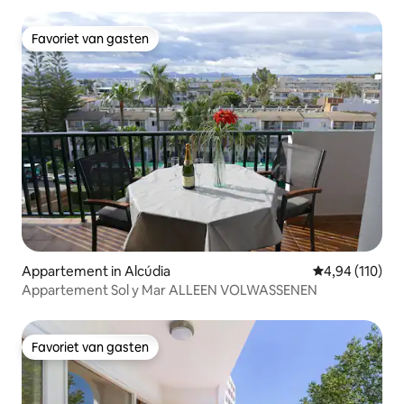
Favoriet van gasten
Favoriet van gasten
Appartement in Alcúdia
Gemiddelde beo
4,94 (110)
Appartement Sol y Mar ALLEEN VOLWASSENEN
Favoriet van gasten
Favoriet van gasten