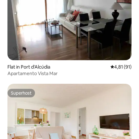
Flat in Port d'Alcúdia
Gemiddelde b
4,81 (91)
Apartamento Vista Mar
Superhost
Superhost