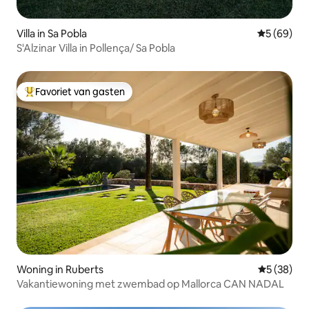
Villa in Sa Pobla
Gemiddelde
5 (69)
S'Alzinar Villa in Pollença/ Sa Pobla
Favoriet van gasten
Topfavoriet van gasten
Woning in Ruberts
Gemiddelde
5 (38)
Vakantiewoning met zwembad op Mallorca CAN NADAL