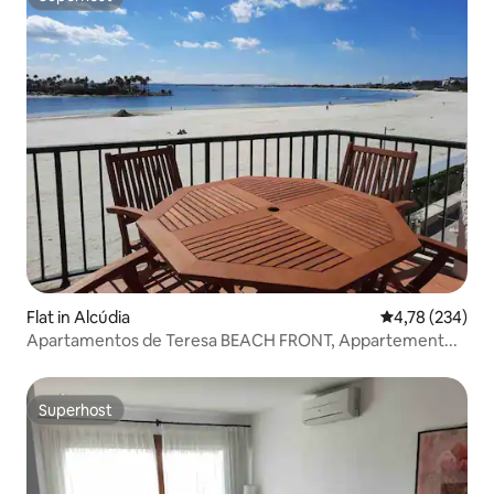
Superhost
Flat in Alcúdia
Gemiddelde beo
4,78 (234)
Apartamentos de Teresa BEACH FRONT, Appartement...
Superhost
Superhost