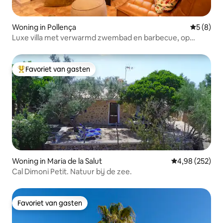
Woning in Pollença
Gemiddeld
5 (8)
Luxe villa met verwarmd zwembad en barbecue, op
loopafstand van de stad
Favoriet van gasten
Topfavoriet van gasten
Woning in Maria de la Salut
Gemiddelde beo
4,98 (252)
Cal Dimoni Petit. Natuur bij de zee.
Favoriet van gasten
Favoriet van gasten