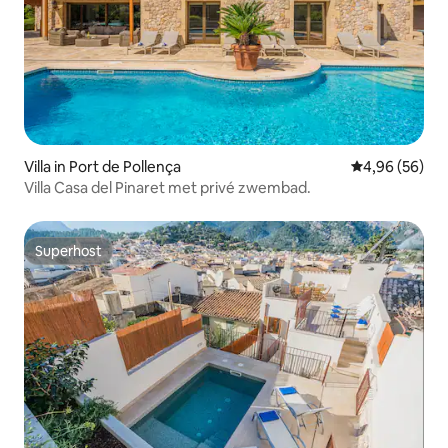
Villa in Port de Pollença
Gemiddelde be
4,96 (56)
Villa Casa del Pinaret met privé zwembad.
Superhost
Superhost