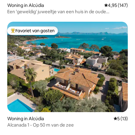
Woning in Alcúdia
Gemiddelde beo
4,95 (147)
Een 'geweldig' juweeltje van een huis in de oude
binnenstad van Alcúdia
Favoriet van gasten
Topfavoriet van gasten
Woning in Alcúdia
Gemiddeld
5 (13)
Alcanada 1 - Op 50 m van de zee