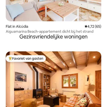
Flat in Alcúdia
Gemiddelde be
4,72 (65)
Aiguamarina Beach-appartement dicht bij het strand
Gezinsvriendelijke woningen
Favoriet van gasten
Topfavoriet van gasten