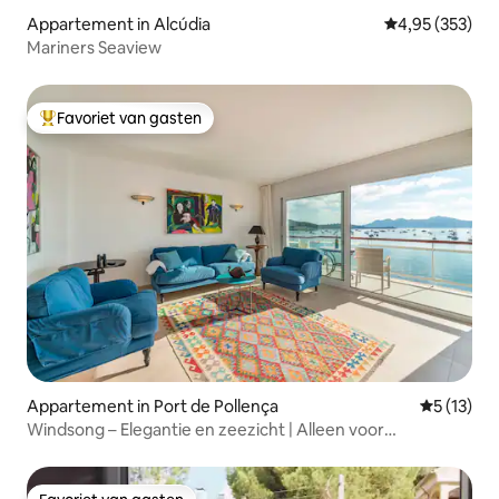
Appartement in Alcúdia
Gemiddelde beo
4,95 (353)
Mariners Seaview
Favoriet van gasten
Topfavoriet van gasten
Appartement in Port de Pollença
Gemiddeld
5 (13)
Windsong – Elegantie en zeezicht | Alleen voor
volwassenen