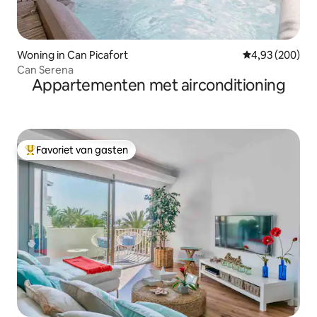
Woning in Can Picafort
Gemiddelde beo
4,93 (200)
Can Serena
Appartementen met airconditioning
Favoriet van gasten
Topfavoriet van gasten