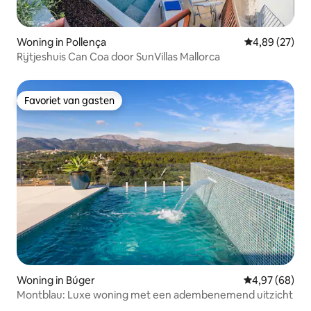
Woning in Pollença
Gemiddelde be
4,89 (27)
Rijtjeshuis Can Coa door SunVillas Mallorca
Favoriet van gasten
Favoriet van gasten
Woning in Búger
Gemiddelde be
4,97 (68)
Montblau: Luxe woning met een adembenemend uitzicht