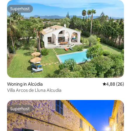
Superhost
Superhost
Woning in Alcúdia
Gemiddelde be
4,88 (26)
Villa Arcos de Lluna Alcudia
Superhost
Superhost