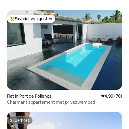
Favoriet van gasten
Topfavoriet van gasten
Flat in Port de Pollença
Gemiddelde be
4,99 (70)
Charmant appartement met privézwembad
Superhost
Superhost