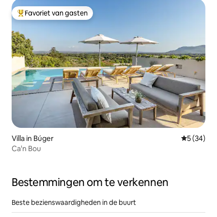
Favoriet van gasten
Topfavoriet van gasten
Villa in Búger
Gemiddelde
5 (34)
Ca'n Bou
Bestemmingen om te verkennen
Beste bezienswaardigheden in de buurt