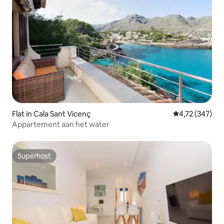
Flat in Cala Sant Vicenç
Gemiddelde beo
4,72 (347)
Appartement aan het water
Superhost
Superhost