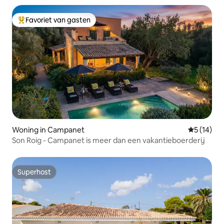
Favoriet van gasten
Topfavoriet van gasten
Woning in Campanet
Gemiddelde
5 (14)
Son Roig - Campanet is meer dan een vakantieboerderij
Superhost
Superhost