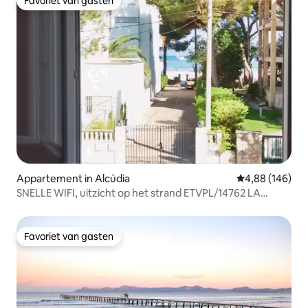
Favoriet van gasten
Favoriet van gasten
Appartement in Alcúdia
Gemiddelde beo
4,88 (146)
SNELLE WIFI, uitzicht op het strand ETVPL/14762 LA
MAREA
Favoriet van gasten
Favoriet van gasten