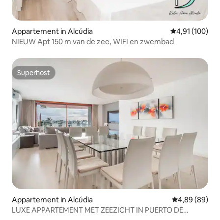
Appartement in Alcúdia
Gemiddelde beo
4,91 (100)
NIEUW Apt 150 m van de zee, WIFI en zwembad
Superhost
Superhost
Appartement in Alcúdia
Gemiddelde be
4,89 (89)
LUXE APPARTEMENT MET ZEEZICHT IN PUERTO DE
ALCUDIA