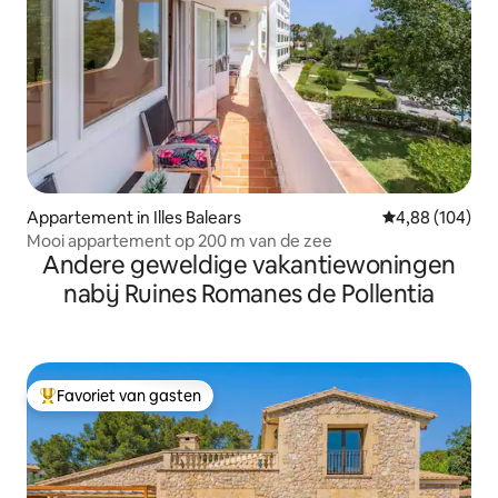
Appartement in Illes Balears
Gemiddelde beo
4,88 (104)
Mooi appartement op 200 m van de zee
Andere geweldige vakantiewoningen
nabij Ruines Romanes de Pollentia
Favoriet van gasten
Topfavoriet van gasten