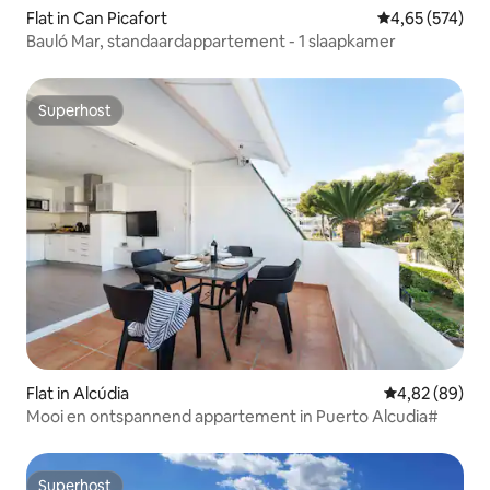
Flat in Can Picafort
Gemiddelde beo
4,65 (574)
Bauló Mar, standaardappartement - 1 slaapkamer
Superhost
Superhost
Flat in Alcúdia
Gemiddelde be
4,82 (89)
Mooi en ontspannend appartement in Puerto Alcudia#
Superhost