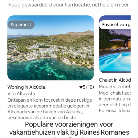
hoog gewaardeerd voor hun locatie, netheid en meer.
Superhost
Favoriet van gas
Superhost
Favoriet van gas
Chalet in Alcúdia
Mooie villa met 
Woning in Alcúdia
Gemiddelde beoordeling van
5 (10)
en wifi
Mooi chalet zeer d
Villa Altavista
in een natuurreservaat, zeer 
Ontspan en kom tot rust in deze rustige
zeer dicht bij de 
en elegante accommodatie gelegen in
Pollensa. Ideaal voor gezinnen met en
Alcanada van de haven van Alcudia,
zonder kinderen e
beschouwd als een van de beste
de fiets van het eilan
Populaire voorzieningen voor
gebieden in het noorden van Mallorca
alles wat nodig is 
vanwege de exclusiviteit van de plek
vakantiehuizen vlak bij Ruines Romanes
aangenaam en com
met uitzicht op zee en op een paar