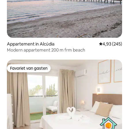
Appartement in Alcúdia
Gemiddelde beo
4,93 (245)
Modern appartement 200 m frm beach
Favoriet van gasten
Favoriet van gasten