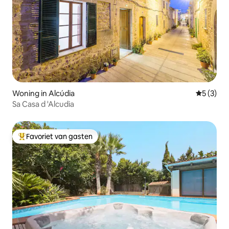
Woning in Alcúdia
Gemiddeld
5 (3)
Sa Casa d 'Alcudia
Favoriet van gasten
Topfavoriet van gasten