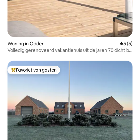
Woning in Odder
Gemiddeld
5 (5)
Volledig gerenoveerd vakantiehuis uit de jaren 70 dicht bij
het strand
Favoriet van gasten
Topfavoriet van gasten