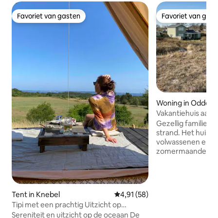
Favoriet van gasten
Favoriet van gas
Favoriet van gasten
Favoriet van gas
Woning in Odder
Vakantiehuis aan 
Gezellig familiehui
strand. Het huis bi
volwassenen en 1 k
zomermaanden is e
bijgebouw met ru
volwassenen. Het v
een van de mooist
stranden van Dene
Tent in Knebel
Gemiddelde beoordeling van 4,
4,91 (58)
mogelijkheden voo
Tipi met een prachtig Uitzicht op
wandelingen langs
EbeltoftVig
Sereniteit en uitzicht op de oceaan De
vangen en een part