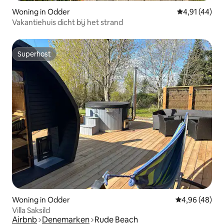
Woning in Odder
Gemiddelde be
4,91 (44)
Vakantiehuis dicht bij het strand
Superhost
Superhost
Woning in Odder
Gemiddelde be
4,96 (48)
Villa Saksild
Airbnb
Denemarken
Rude Beach