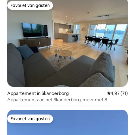
Favoriet van gasten
Favoriet van gasten
Appartement in Skanderborg
Gemiddelde be
4,97 (71)
Appartement aan het Skanderborg-meer met 8
slaapplaatsen
Favoriet van gasten
Favoriet van gasten