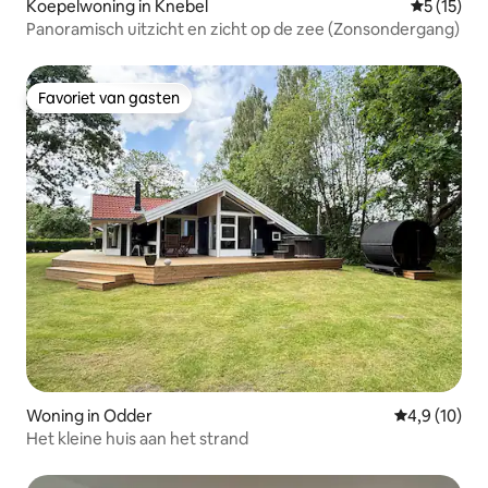
Koepelwoning in Knebel
Gemiddeld
5 (15)
Panoramisch uitzicht en zicht op de zee (Zonsondergang)
Favoriet van gasten
Favoriet van gasten
Woning in Odder
Gemiddelde b
4,9 (10)
Het kleine huis aan het strand