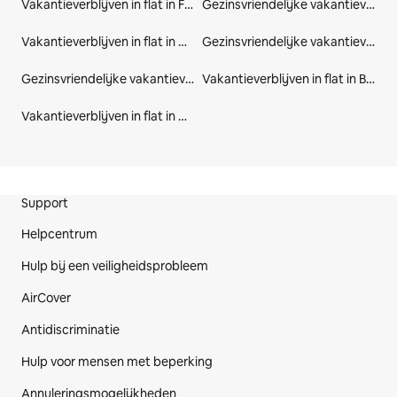
Vakantieverblijven in flat in Fernie
Gezinsvriendelijke vakantieverblijven in Fernie
Vakantieverblijven in flat in Oost-Kootenay
Gezinsvriendelijke vakantieverblijven in Oost-Kootenay
Gezinsvriendelijke vakantieverblijven in Brits-Columbia
Vakantieverblijven in flat in Brits-Columbia
Vakantieverblijven in flat in Canada
Voetregel website
Support
Helpcentrum
Hulp bij een veiligheidsprobleem
AirCover
Antidiscriminatie
Hulp voor mensen met beperking
Annuleringsmogelijkheden