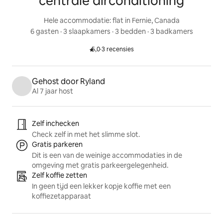
centrale airconditioning
Hele accommodatie: flat in Fernie, Canada
6 gasten
 · 
3 slaapkamers
 · 
3 bedden
 · 
3 badkamers
5,0
·
3 recensies
Beoordeeld met 5,0 van vijf sterren.
Gehost door Ryland
Al 7 jaar host
Accommodatie in de kijker
Zelf inchecken
Check zelf in met het slimme slot.
Gratis parkeren
Dit is een van de weinige accommodaties in de
omgeving met gratis parkeergelegenheid.
Zelf koffie zetten
In geen tijd een lekker kopje koffie met een
koffiezetapparaat