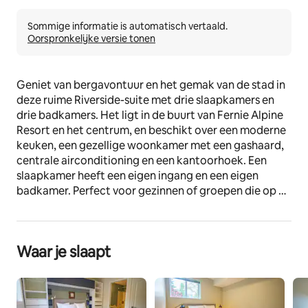
Sommige informatie is automatisch vertaald.
Oorspronkelijke versie tonen
Geniet van bergavontuur en het gemak van de stad in 
deze ruime Riverside-suite met drie slaapkamers en 
drie badkamers. Het ligt in de buurt van Fernie Alpine 
Resort en het centrum, en beschikt over een moderne 
keuken, een gezellige woonkamer met een gashaard, 
centrale airconditioning en een kantoorhoek. Een 
slaapkamer heeft een eigen ingang en een eigen 
badkamer. Perfect voor gezinnen of groepen die op 
zoek zijn naar comfort en gemakkelijke toegang tot 
wandelen, skiën en natuur.
Waar je slaapt
De plek
Ervaar de perfecte mix van bergavontuur en 
stadscomfort in dit prachtig ingerichte appartement 
met 3 slaapkamers en 3 badkamers in Riverside. Ideaal 