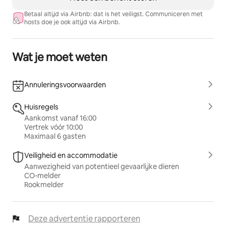
voor de dekking van eventuele schade.
Betaal altijd via Airbnb: dat is het veiligst. Communiceren met
Gemoedsrust
hosts doe je ook altijd via Airbnb.
- Als je je aanmeldt, heb je gemoedsrust, zodat je je 
kunt concentreren op het genieten van je verblijf 
Wat je moet weten
zonder je zorgen te maken over onverwachte kosten.
Algemene voorwaarden zijn van toepassing. Dit beleid 
Annuleringsvoorwaarden
dekt geen opzettelijke schade, buitensporige 
nalatigheid of extra schoonmaaktijd.
Huisregels
Aankomst vanaf 16:00
Registratiegegevens
Vertrek vóór 10:00
Gemeentelijk registratienummer: 002448
Maximaal 6 gasten
Provinciaal registratienummer: PM197236778
Veiligheid en accommodatie
Aanwezigheid van potentieel gevaarlijke dieren
CO-melder
Rookmelder
Deze advertentie rapporteren