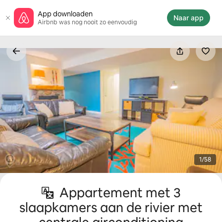
Ga
App downloaden
direct
Naar app
Airbnb was nog nooit zo eenvoudig
naar
inhoud
1/58
Appartement met 3
slaapkamers aan de rivier met