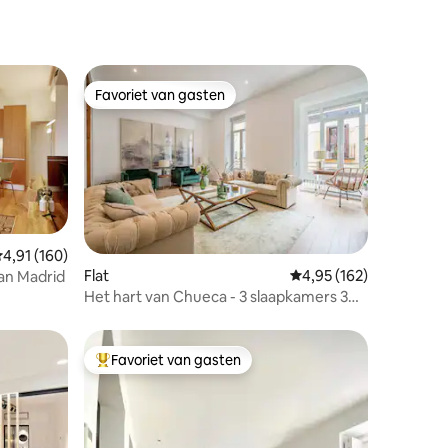
Favoriet van gasten
Favoriet van gasten
emiddelde beoordeling van 4,91 op 5, 160 recensies
4,91 (160)
ecensies
Flat
Gemiddelde beoordeling
4,95 (162)
an Madrid
Het hart van Chueca - 3 slaapkamers 3
badkamers
Favoriet van gasten
Topfavoriet van gasten