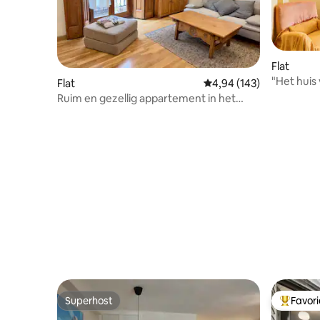
Flat
"Het huis 
Flat
Gemiddelde beoordeling
4,94 (143)
modern a
Ruim en gezellig appartement in het
centrum van Madrid
Superhost
Favor
Superhost
Topfavor