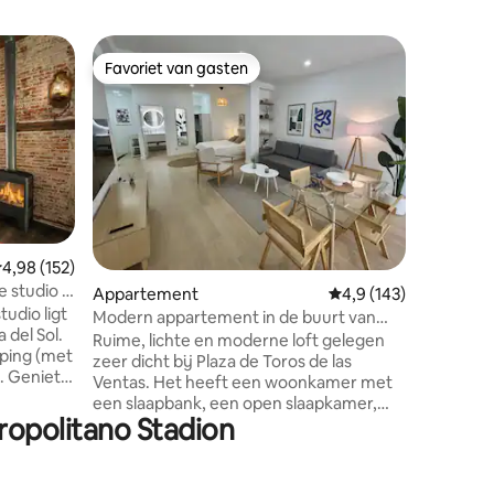
Apparte
Favoriet van gasten
Favorie
Favoriet van gasten
Favorie
Moderne 
Atocha
Verblijf 
voor La 
een paar
Een ideal
verkenne
museum, 
en het Re
ecensies
Moderne,
emiddelde beoordeling van 4,98 op 5, 152 recensies
4,98 (152)
uitgerus
 studio in
Appartement
Gemiddelde beoordeli
4,9 (143)
wasmachin
udio ligt
digitale 
Modern appartement in de buurt van
 del Sol.
wat je no
Madrid Bullring & Salamanca Dist.
Ruime, lichte en moderne loft gelegen
eping (met
en in all
zeer dicht bij Plaza de Toros de las
g. Geniet
Ventas. Het heeft een woonkamer met
artement
een slaapbank, een open slaapkamer,
e buurt
ropolitano Stadion
een keuken en een badkamer. De
metrostations 'Quintana' (L5) en 'La Elipa'
rming en
(L2) op 5 minuten lopen van de loft
kamer
brengen je rechtstreeks naar de