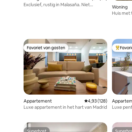
Exclusief, rustig in Malasaña. Niet
Woning
toeristisch.
Huis met 
Metropol
Favoriet van gasten
Favor
Favoriet van gasten
Topfavor
Appartement
Gemiddelde beoordeling
4,93 (128)
Apparte
Luxe appartement in het hart van Madrid
Luxe pent
Bernabéu
Superhost
Superho