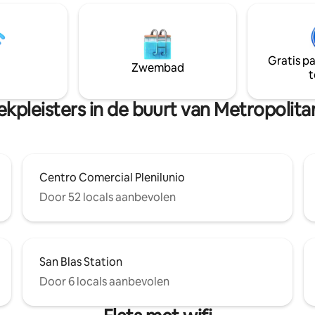
badkamer. Met zorg ingericht 
ten, commerciële
eigenaren met objecten en ant
 vereist dat
meubels. Het is de perfecte plek
 bij aankomst zijn
zoek bent naar een verblijfspl
gegevens, telefoonnummer,
een week of langer
Gratis p
 handtekening moet
Zwembad
t
en.
ekpleisters in de buurt van Metropolita
Centro Comercial Plenilunio
Door 52 locals aanbevolen
San Blas Station
Door 6 locals aanbevolen