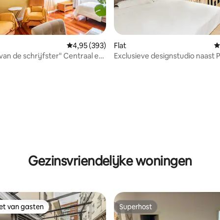
Gemiddelde beoordeling van 4,95 op 5, 393 r
4,95 (393)
Flat
G
van de schrijfster" Centraal en
Exclusieve designstudio naast 
 van 4,94 op 5, 143 recensies
ppartement.
El Retiro
Gezinsvriendelijke woningen
iet van gasten
Superhost
iet van gasten
Superhost