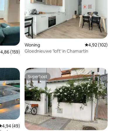
ecensies
Woning
Gemiddelde beoordeling
4,92 (102)
Gloednieuwe 'loft' in Chamartín
emiddelde beoordeling van 4,86 op 5, 159 recensies
4,86 (159)
Superhost
Superhost
Gemiddelde beoordeling van 4,94 op 5, 49 recensies
4,94 (49)