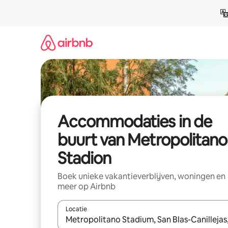
Ga
direct
naar
inhoud
Accommodaties in de
buurt van Metropolitano
Stadion
Boek unieke vakantieverblijven, woningen en
meer op Airbnb
Locatie
Wanneer er resultaten beschikbaar zijn, maak je 