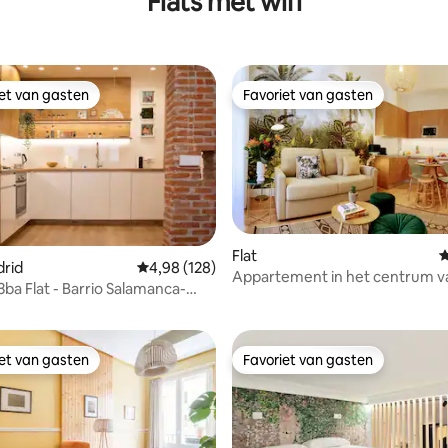
Flats met wifi
iet van gasten
Favoriet van gasten
iet van gasten
Favoriet van gasten
Flat
G
drid
Gemiddelde beoordeling van 4,98 op 5, 128 r
4,98 (128)
 van 4,98 op 5, 129 recensies
Appartement in het centrum v
3ba Flat - Barrio Salamanca-
censies
iet van gasten
Favoriet van gasten
iet van gasten
Favoriet van gasten