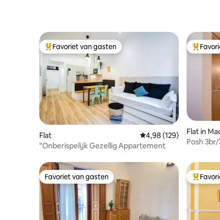
Favoriet van gasten
Favor
Topfavoriet van gasten
Topfavor
Flat in Ma
Flat
Gemiddelde beoordeling
4,98 (129)
Posh 3br/
"Onberispelijk Gezellig Appartement
Great Re
Favoriet van gasten
Favor
Favoriet van gasten
Topfavor