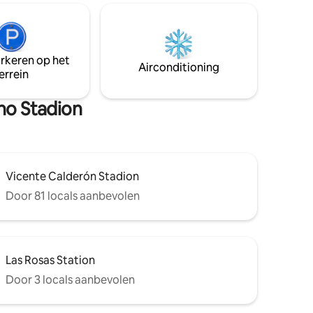
door de
belangrijkste toeristische plaatsen in
ieke
minder dan 30 minuten: Plaza de Toros,
 als je op
Salamanca, Parque del Retiro, Puerta de
ek voor
Alcalá, Plaza Cibeles, Chueca, Gran vía,
arkeren op het
Puerta del Sol, Plaza Mayor, Ópera,
Airconditioning
errein
Palacio Real, La Latina…
no Stadion
Vicente Calderón Stadion
Door 81 locals aanbevolen
Las Rosas Station
Door 3 locals aanbevolen