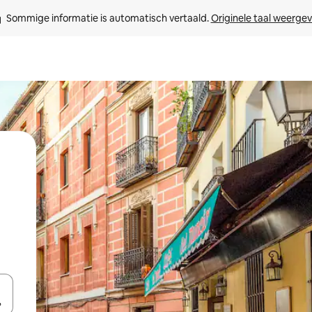
Sommige informatie is automatisch vertaald. 
Originele taal weerge
een keuze met je de pijltjestoetsen omhoog en omlaag, óf door te tikk