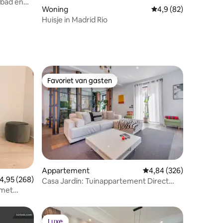
mbad en
Woning
Gemiddelde beoordeli
4,9 (82)
ecensies
Huisje in Madrid Rio
Favoriet van gasten
Favoriet van gasten
ecensies
Appartement
Gemiddelde beoordeling
4,84 (326)
emiddelde beoordeling van 4,95 op 5, 268 recensies
4,95 (268)
Casa Jardín: Tuinappartement Direct
 met
naast Sol
Luxe