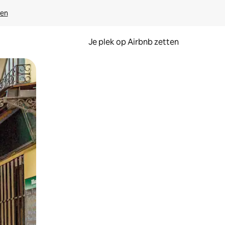
ven
Je plek op Airbnb zetten
en of swipen.