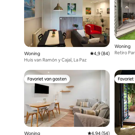
Woning
Retiro Pa
Woning
Gemiddelde beoordeli
4,9 (84)
Huis van Ramón y Cajal, La Paz
Favoriet van gasten
Favoriet
Favoriet van gasten
Favoriet
Woning
Gemiddelde beoordelin
4,94 (54)