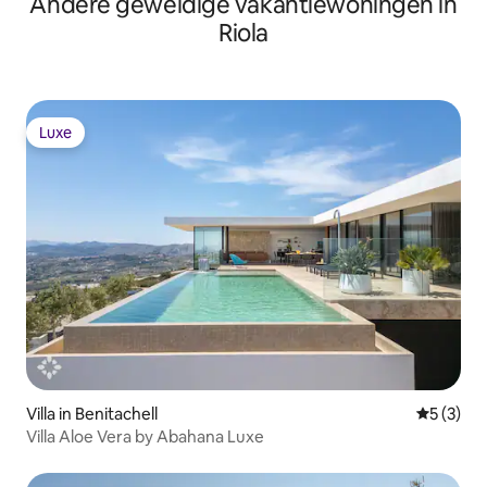
Andere geweldige vakantiewoningen in
Riola
Luxe
Luxe
Villa in Benitachell
Gemiddeld
5 (3)
Villa Aloe Vera by Abahana Luxe