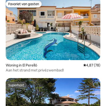
Favoriet van gasten
Favoriet van gasten
Woning in El Perelló
Gemiddelde be
4,87 (78)
Aan het strand met privézwembad!
Superhost
Superhost