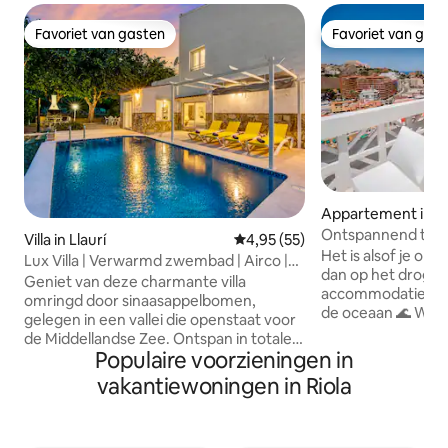
Favoriet van gasten
Favoriet van gas
Favoriet van gasten
Favoriet van gas
Appartement in Fa
Ontspannend terras
Villa in Llaurí
Gemiddelde beoordeling van 4,
4,95 (55)
Gratis parkeerge
Het is alsof je op
Lux Villa | Verwarmd zwembad | Airco |
dan op het droge. 
BBQ | Starlink
Geniet van deze charmante villa
accommodatie. Waar
omringd door sinaasappelbomen,
de oceaan 🌊 Wakker worden met het
gelegen in een vallei die openstaat voor
geluid van de golve
de Middellandse Zee. Ontspan in totale
de zonsopgang ove
Populaire voorzieningen in
privacy midden in de natuur. Ideaal voor
straat opgaan en 
gezinnen of kleine groepen die op zoek
vakantiewoningen in Riola
voor het huis vin
zijn naar rust en ontspanning.
in het zwembad 🏊🏼
Privézwembad | Slaapkamers met
maaltijd organiser
airconditioning | Volledig uitgeruste
dag afsluiten met 