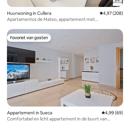
Huurwoning in Cullera
Gemiddelde beo
4,97 (208)
Apartamentos de Mateo, appartement met
tweepersoonsbed...
Favoriet van gasten
Favoriet van gasten
Appartement in Sueca
Gemiddelde be
4,99 (69)
Comfortabel en licht appartement in de buurt van
stranden en Valencia