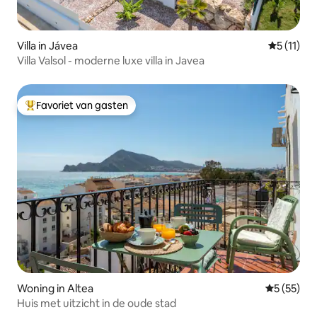
Villa in Jávea
Gemiddeld
5 (11)
Villa Valsol - moderne luxe villa in Javea
Favoriet van gasten
Topfavoriet van gasten
Woning in Altea
Gemiddelde
5 (55)
Huis met uitzicht in de oude stad