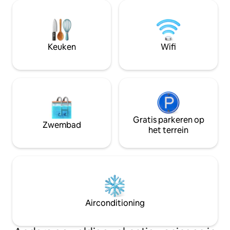
keuken | Starlink wifi | Satelliet-tv |
banken terwijl je v
Pelletkachel | Beddengoed en
Klinkt dat goed? Di
handdoeken | Seizoenssinaasappels |
meer kun je bij ons doen.
BBQ | Badkamerbenodigdheden |
ernaar uit om je te
Parkeren 42 min van Valencia Airport | 15
Keuken
Wifi
min Cullera strand | 8 min supermarkten
en restaurants | 5 min naar wandelpaden
Gratis parkeren op
Zwembad
het terrein
Airconditioning