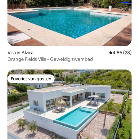
Villa in Alzira
Gemiddelde be
4,86 (28)
Orange Fields Villa - Geweldig zwembad
Favoriet van gasten
Favoriet van gasten