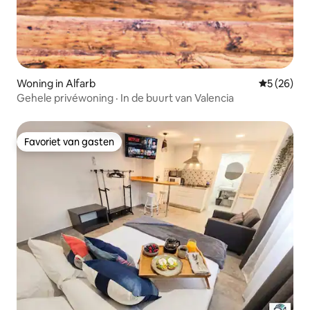
Woning in Alfarb
Gemiddelde
5 (26)
Gehele privéwoning · In de buurt van Valencia
Favoriet van gasten
Favoriet van gasten