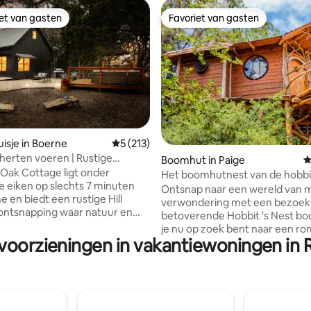
iet van gasten
Favoriet van gasten
iet van gasten
Favoriet van gasten
 van 4,98 op 5, 330 recensies
isje in Boerne
Gemiddelde beoordeling van 5 op 5, 213 r
5 (213)
 herten voeren | Rustige
Boomhut in Paige
G
hut in de heuvels
Oak Cottage ligt onder
Het boomhutnest van de hobbi
 eiken op slechts 7 minuten
Ontsnap naar een wereld van 
 en biedt een rustige Hill
verwondering met een bezoek
ontsnapping waar natuur en
betoverende Hobbit 's Nest b
samenkomen. Geniet van een
je nu op zoek bent naar een ro
ie terwijl herten voorbij
 voorzieningen in vakantiewoningen in 
uitje of een leuke familievakant
 zie onze vriendelijke
unieke glamping-ervaring bied
ippen het terrein verkennen en
sereniteit van de natuur met al
n de prachtige wilde vogels die
gemakken van thuis. Rustend 
bad bezoeken. Een stijlvol,
van de weelderige boomtoppen
nterieur, snelle wifi en warme,
Pines Forest, belooft het Hobbit