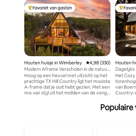
Favoriet van gasten
Favor
Topfavoriet van gasten
Topfavor
Houten huisje in Wimberley
Gemiddelde beoordeling
4,98 (330)
Houten hu
Modern Aframe Verscholen in de natuur
Dagelijks
**hottub & uitzicht**
gezellige 
Hoog op een heuvel met uitzicht op het
Het Cozy 
prachtige TX Hill Country ligt het mooiste
torenhoge
A-frame dat je ooit hebt gezien. Met een
van Boerne
mix van stijl uit het midden van de vorige
Country-
eeuw en kunstzinnige accenten is deze
comfort 
ruimte prachtig. De hut ligt verscholen in
kopje koff
Populaire
een zak van de natuur, omringd door drie
wandelen,
hectare eiken, iepen en jeneverbessen.
scharrelk
De uitgestrekte voorramen en het
geniet va
verhoogde dek bieden een ongelooflijk
het vogel
uitzicht op de zonsondergang over de
gezellig i