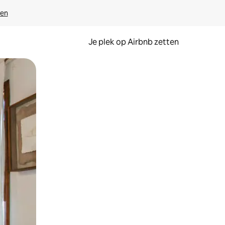
ven
Je plek op Airbnb zetten
en of swipen.