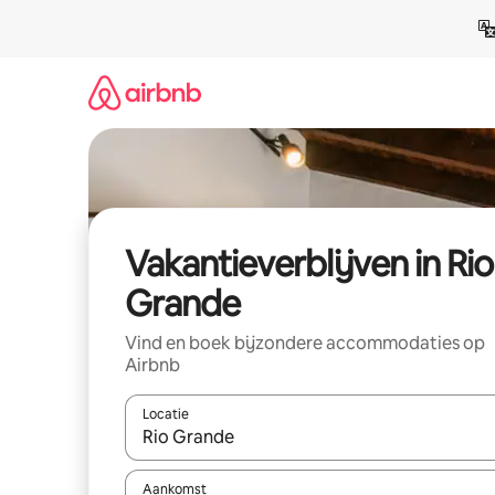
Ga
direct
naar
inhoud
Vakantieverblijven in Rio
Grande
Vind en boek bijzondere accommodaties op
Airbnb
Locatie
Wanneer er resultaten beschikbaar zijn, maak je 
Aankomst