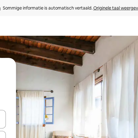
Sommige informatie is automatisch vertaald. 
Originele taal weerge
een keuze met je de pijltjestoetsen omhoog en omlaag, óf door te tikk