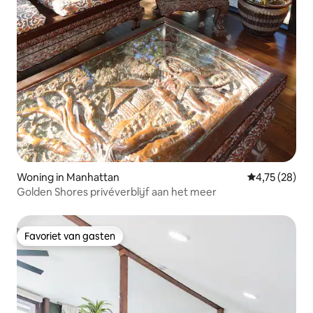
Woning in Manhattan
Gemiddelde be
4,75 (28)
Golden Shores privéverblijf aan het meer
Favoriet van gasten
Favoriet van gasten