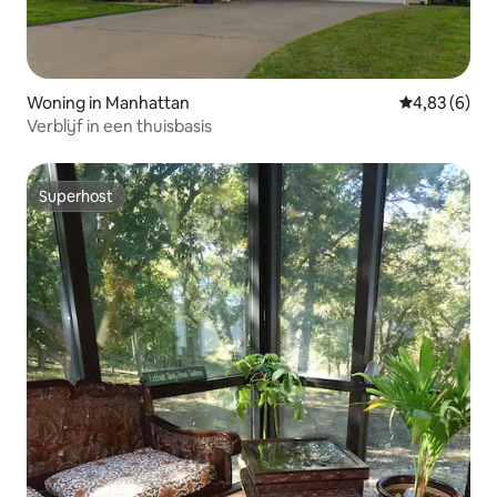
Woning in Manhattan
Gemiddelde b
4,83 (6)
Verblijf in een thuisbasis
Superhost
Superhost