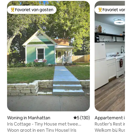
Favoriet van gasten
Favoriet van g
Topfavoriet van gasten
Topfavoriet van 
Woning in Manhattan
Gemiddelde beoordeling van 
5 (130)
Appartement in M
Iris Cottage - Tiny House met twee
Rustler's Rest in d
slaapkamers, Downtown MHK
Woon groot in een Tiny House! Iris
Welkom bij Rustler