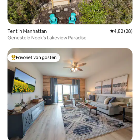
Tent in Manhattan
Gemiddelde be
4,82 (28)
Genesteld Nook's Lakeview Paradise
Favoriet van gasten
Topfavoriet van gasten