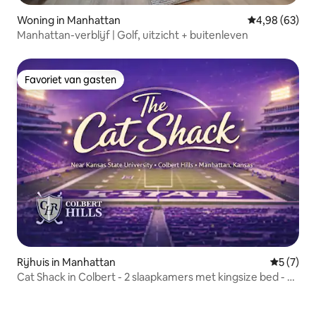
Woning in Manhattan
Gemiddelde be
4,98 (63)
Manhattan-verblijf | Golf, uitzicht + buitenleven
Favoriet van gasten
Favoriet van gasten
Rijhuis in Manhattan
Gemiddeld
5 (7)
Cat Shack in Colbert - 2 slaapkamers met kingsize bed - 2
badkamers