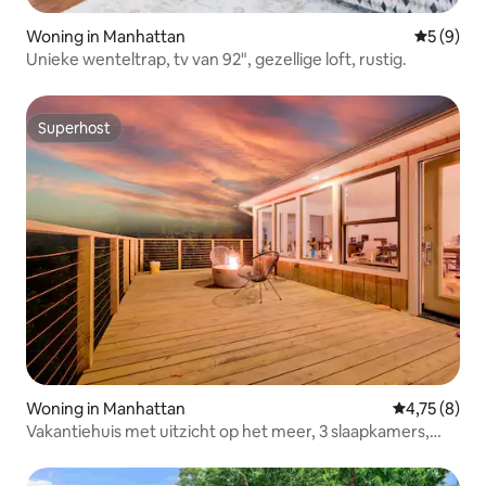
Woning in Manhattan
Gemiddeld
5 (9)
Unieke wenteltrap, tv van 92", gezellige loft, rustig.
Superhost
Superhost
Woning in Manhattan
Gemiddelde b
4,75 (8)
Vakantiehuis met uitzicht op het meer, 3 slaapkamers,
terras, barbecue, sauna, EV