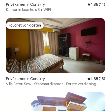
Privékamer in Conakry
Gemiddelde be
4,86 (14)
Kamer in luxe huis 3 + WIFI
Favoriet van gasten
Favoriet van gasten
Privékamer in Conakry
Gemiddelde be
4,88 (16)
Villa Fatou Sow - Standaardkamer - Eerste verdieping -
R22