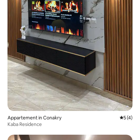
Appartement in Conakry
Gemiddeld
5 (4)
Kaba Residence