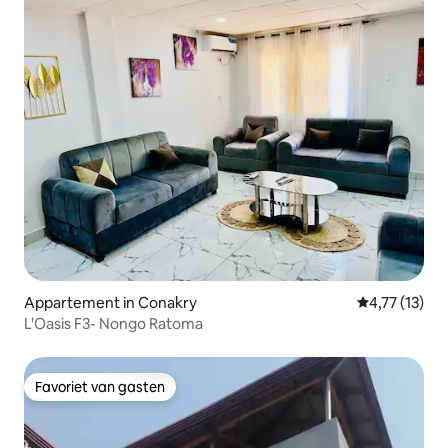
Appartement in Conakry
Gemiddelde b
4,77 (13)
L'Oasis F3- Nongo Ratoma
Favoriet van gasten
Favoriet van gasten