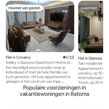
Favoriet van gasten
Superhost
Favoriet van gasten
Superhost
Flat in Conakry
Gemiddelde beoordeling van
5 (12)
Flat in Gbessia
Galley 's Spacious Apartment Home at
Tahi residentie-co
Plaza Diamond
Een beveiligd wooncomplex waar je
Appartement is ge
individueel of met de hele familie van
conakry, op 10 minu
kunt genieten. Dit luxe appartement is
internationale l
gelegen in het centrum van Kipe,
Toure, op 20 minu
Conakry, op slechts enkele minuten van
Populaire voorzieningen in
Amerikaanse AMB
populaire lokale bezienswaardigheden
minuten van Kaloum, dich
vakantiewoningen in Ratoma
zoals Prima Center, Lycee Francais en de
verschillende restaurants e
Amerikaanse ambassade van Guinee.
gemakkelijke toegang. Beveil
Ongeveer 15 minuten van de
24/7 gegarandeer