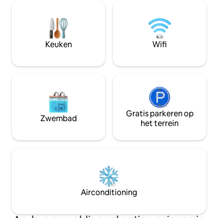
luchthaven. Geniet van onze premium
keer per week zijn, heeft e
voorzieningen zoals een 24/7 WIFI-
wasmachine, gratis parkeren, gratis
VERBINDING en elektriciteit,
elektriciteit App
wasmachineen droger op het terrein
slaapkamer met e
terwijl je ontspant in een van onze
bezoekers Wc, woonkamer met keuken,
Keuken
Wifi
elegant ingerichte kamers met
groot terras, airconditioning, warm
entertainmentsysteem om je verblijf
water. Gelegen op de vierde verdieping
onvergetelijk te maken.
Geen lift.
Gratis parkeren op
Zwembad
het terrein
Airconditioning