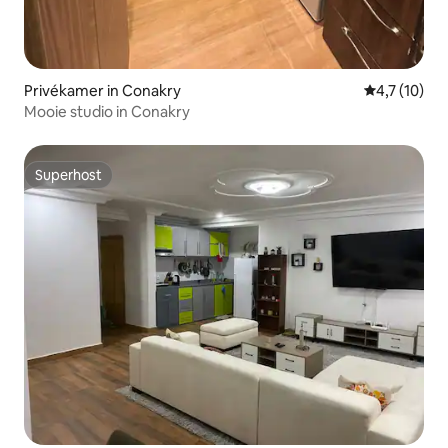
Privékamer in Conakry
Gemiddelde 
4,7 (10)
Mooie studio in Conakry
Superhost
Superhost