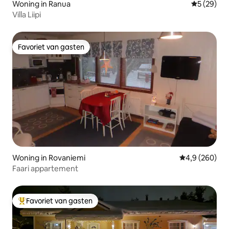
Woning in Ranua
Gemiddelde
5 (29)
Villa Liipi
Favoriet van gasten
Favoriet van gasten
Woning in Rovaniemi
Gemiddelde be
4,9 (260)
Faari appartement
Favoriet van gasten
Topfavoriet van gasten