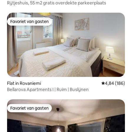
Rijtjeshuis, 55 m2 gratis overdekte parkeerplaats
Favoriet van gasten
Favoriet van gasten
Flat in Rovaniemi
Gemiddelde beo
4,84 (186)
Bellarova Apartments I | Ruim | Buslijnen
Favoriet van gasten
Favoriet van gasten