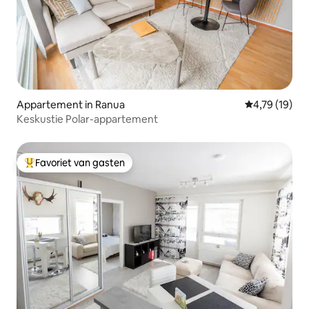
Appartement in Ranua
Gemiddelde be
4,79 (19)
Keskustie Polar-appartement
Favoriet van gasten
Topfavoriet van gasten