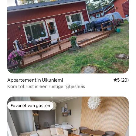
Appartement in Ulkuniemi
Gemiddelde
5 (20)
Kom tot rust in een rustige rijtjeshuis
Favoriet van gasten
Favoriet van gasten