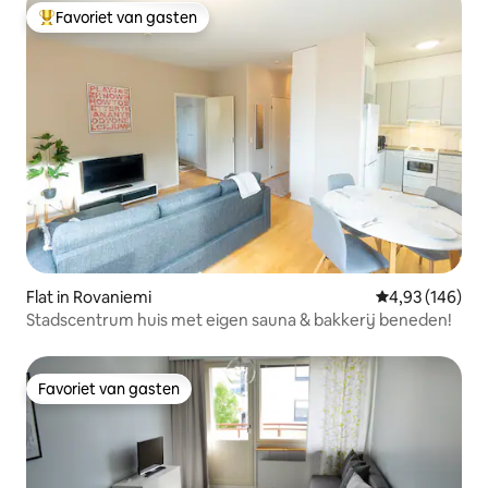
Favoriet van gasten
Topfavoriet van gasten
Flat in Rovaniemi
Gemiddelde beo
4,93 (146)
Stadscentrum huis met eigen sauna & bakkerij beneden!
Favoriet van gasten
Favoriet van gasten