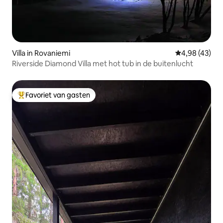
Villa in Rovaniemi
Gemiddelde be
4,98 (43)
Riverside Diamond Villa met hot tub in de buitenlucht
Favoriet van gasten
Topfavoriet van gasten