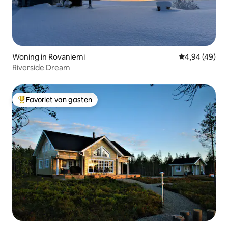
Woning in Rovaniemi
Gemiddelde be
4,94 (49)
Riverside Dream
Favoriet van gasten
Topfavoriet van gasten