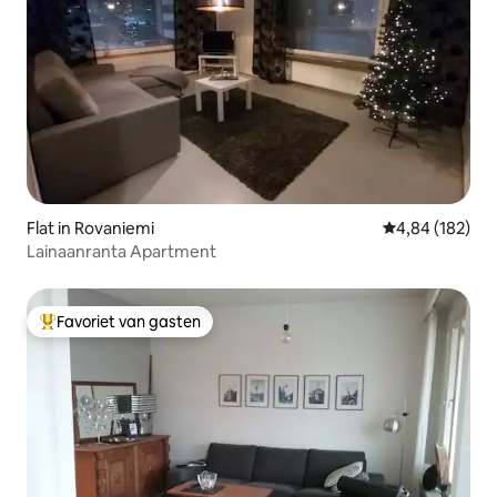
Flat in Rovaniemi
Gemiddelde beo
4,84 (182)
Lainaanranta Apartment
Favoriet van gasten
Topfavoriet van gasten