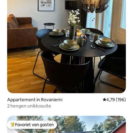
Appartement in Rovaniemi
Gemiddelde beo
4,79 (196)
2 hengen unikkosuite
Favoriet van gasten
Topfavoriet van gasten