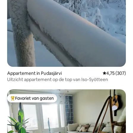
Appartement in Pudasjärvi
Gemiddelde beo
4,75 (307)
Uitzicht appartement op de top van Iso-Syötteen
Favoriet van gasten
Topfavoriet van gasten