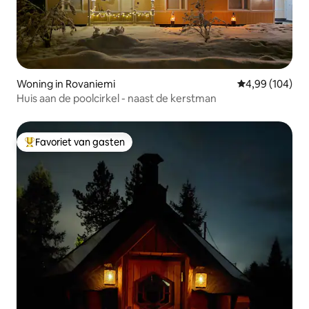
Woning in Rovaniemi
Gemiddelde beo
4,99 (104)
Huis aan de poolcirkel - naast de kerstman
Favoriet van gasten
Topfavoriet van gasten