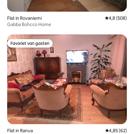
Flat in Rovaniemi
Gemiddelde be
4,8 (508)
Gabba Bohcco Home
Favoriet van gasten
Favoriet van gasten
Flat in Ranua
Gemiddelde be
4,85 (62)