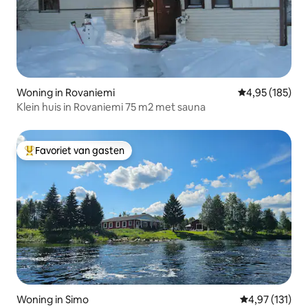
Woning in Rovaniemi
Gemiddelde beo
4,95 (185)
Klein huis in Rovaniemi 75 m2 met sauna
Favoriet van gasten
Topfavoriet van gasten
Woning in Simo
Gemiddelde be
4,97 (131)