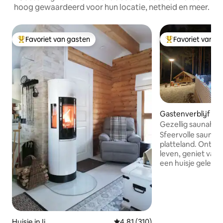
hoog gewaardeerd voor hun locatie, netheid en meer.
Favoriet van gasten
Favoriet van g
Topfavoriet van gasten
Topfavoriet van 
Gastenverblijf in
Gezellig saunahuis
Sfeervolle saunah
platteland. Ontsna
leven, geniet van d
een huisje gelegen
huis, maar volledig
comfortabel bed v
ruimte voor twee
Verwarm je eigen
ontspan op het ter
kampvuur op een 
Huisje in Ii
Gemiddelde beoordeling van 4,8
4,81 (310)