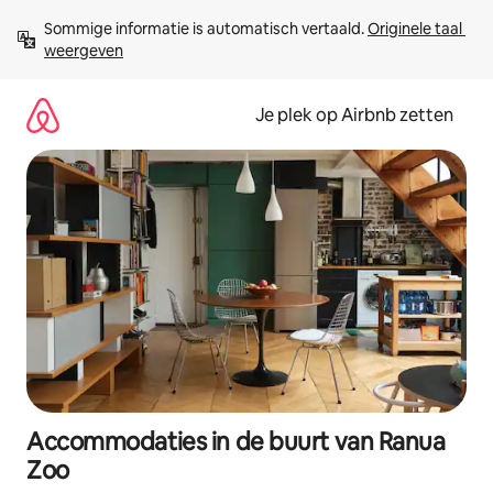
Ga
Sommige informatie is automatisch vertaald. 
Originele taal 
direct
weergeven
naar
inhoud
Je plek op Airbnb zetten
Accommodaties in de buurt van Ranua
Zoo