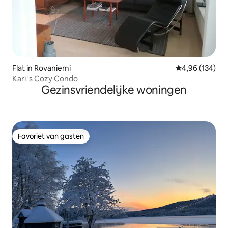
Flat in Rovaniemi
Gemiddelde beo
4,96 (134)
Kari 's Cozy Condo
Gezinsvriendelijke woningen
Favoriet van gasten
Favoriet van gasten