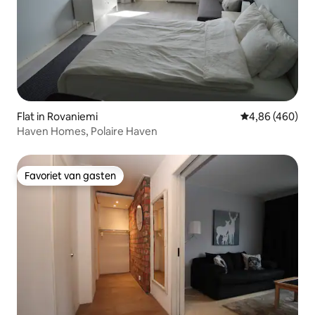
Flat in Rovaniemi
Gemiddelde beo
4,86 (460)
Haven Homes, Polaire Haven
Favoriet van gasten
Favoriet van gasten