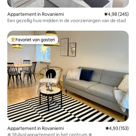
Appartement in Rovaniemi
Gemiddelde beo
4,98 (245)
Een gezellig huis midden in de voorzieningen van de stad
Favoriet van gasten
Topfavoriet van gasten
Appartement in Rovaniemi
Gemiddelde beo
4,93 (153)
❄ Stijlvol appartement in het centrum ❄