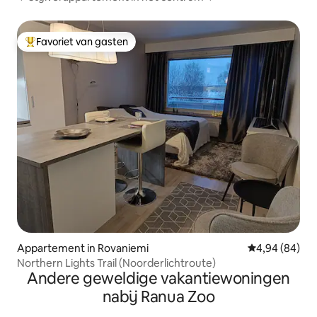
Favoriet van gasten
Topfavoriet van gasten
Appartement in Rovaniemi
Gemiddelde be
4,94 (84)
Northern Lights Trail (Noorderlichtroute)
Andere geweldige vakantiewoningen
nabij Ranua Zoo