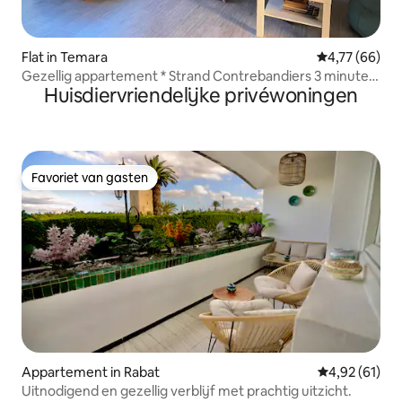
Flat in Temara
Gemiddelde be
4,77 (66)
Gezellig appartement * Strand Contrebandiers 3 minuten
Huisdiervriendelijke privéwoningen
lopen!
Favoriet van gasten
Favoriet van gasten
Appartement in Rabat
Gemiddelde be
4,92 (61)
Uitnodigend en gezellig verblijf met prachtig uitzicht.