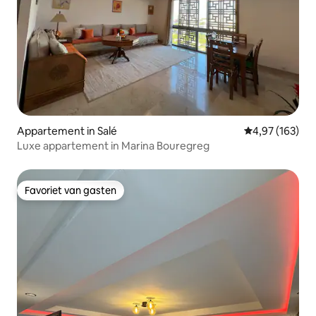
Appartement in Salé
Gemiddelde beo
4,97 (163)
Luxe appartement in Marina Bouregreg
Favoriet van gasten
Favoriet van gasten