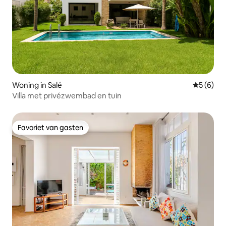
Woning in Salé
Gemiddeld
5 (6)
Villa met privézwembad en tuin
Favoriet van gasten
Favoriet van gasten