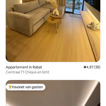
Appartement in Rabat
Gemiddelde be
4,97 (35)
Centraal T1 Chique en licht
Favoriet van gasten
Topfavoriet van gasten