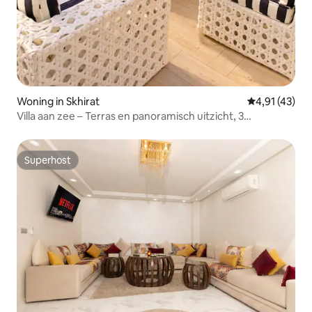
Woning in Skhirat
Gemiddelde b
4,91 (43)
Villa aan zee – Terras en panoramisch uitzicht, 3
slaapkamers
Superhost
Superhost