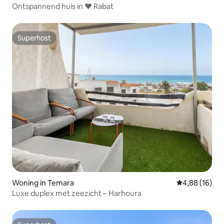
Ontspannend huis in ❤ Rabat
Superhost
Superhost
Woning in Temara
Gemiddelde be
4,88 (16)
Luxe duplex met zeezicht – Harhoura