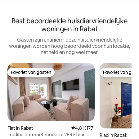
Best beoordeelde huisdiervriendelijke
woningen in Rabat
Gasten zijn unaniem: deze huisdiervriendelijke
woningen worden hoog beoordeeld voor hun locatie,
netheid en nog veel meer.
Favoriet van gasten
Favoriet van gas
Favoriet van gasten
Favoriet van gas
Flat in Rabat
Gemiddelde beoordeling van 4,8
4,81 (177)
Traditie ontmoet modern: 2BR Flat in
Riad in Rabat