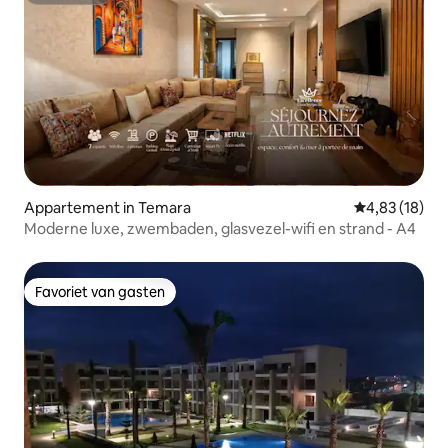
Appartement in Temara
Gemiddelde be
4,83 (18)
Moderne luxe, zwembaden, glasvezel-wifi en strand - A4
Favoriet van gasten
Favoriet van gasten