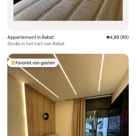
Appartement in Rabat
Gemiddelde be
4,89 (89)
Studio in het hart van Rabat
Favoriet van gasten
Topfavoriet van gasten