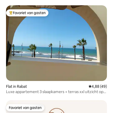
Favoriet van gasten
Topfavoriet van gasten
Flat in Rabat
Gemiddelde be
4,88 (49)
Luxe appartement 3 slaapkamers + terras xxl uitzicht op
de oceaan.
Favoriet van gasten
Favoriet van gasten