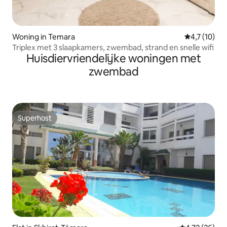
Woning in Temara
Gemiddelde 
4,7 (10)
Triplex met 3 slaapkamers, zwembad, strand en snelle wifi
Huisdiervriendelijke woningen met
zwembad
Superhost
Superhost