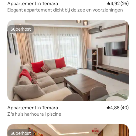
Appartement in Temara
Gemiddelde be
4,92 (26)
Elegant appartement dicht bij de zee en voorzieningen
Superhost
Superhost
Appartement in Temara
Gemiddelde be
4,88 (40)
Z 's huis harhoura | piscine
Superhost
Superhost