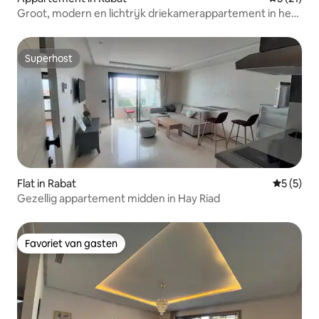
Groot, modern en lichtrijk driekamerappartement in het
centrum van Rabat
Superhost
Superhost
Flat in Rabat
Gemiddeld
5 (5)
Gezellig appartement midden in Hay Riad
Favoriet van gasten
Favoriet van gasten