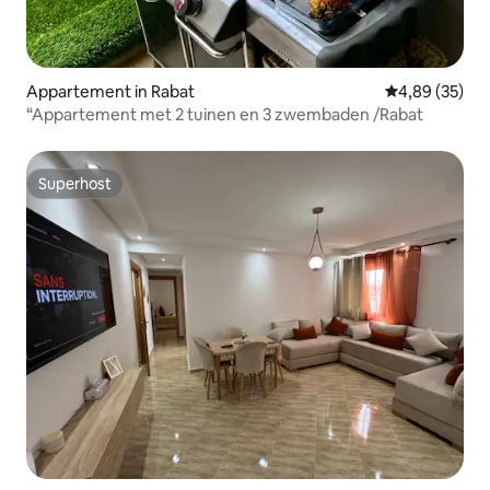
Appartement in Rabat
Gemiddelde be
4,89 (35)
“Appartement met 2 tuinen en 3 zwembaden /Rabat
Superhost
Superhost