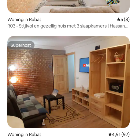
Woning in Rabat
Gemiddeld
5 (8)
R03 - Stijlvol en gezellig huis met 3 slaapkamers | Hassan
Tower Rabat
Superhost
Superhost
Woning in Rabat
Gemiddelde be
4,91 (97)