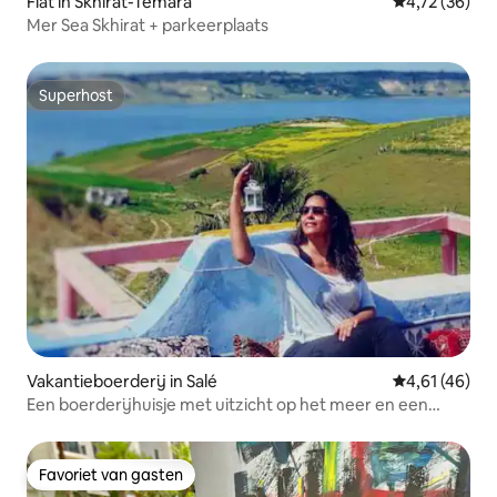
Flat in Skhirat-Témara
Gemiddelde be
4,72 (36)
Mer Sea Skhirat + parkeerplaats
Superhost
Superhost
Vakantieboerderij in Salé
Gemiddelde be
4,61 (46)
Een boerderijhuisje met uitzicht op het meer en een
privézwembad
Favoriet van gasten
Favoriet van gasten