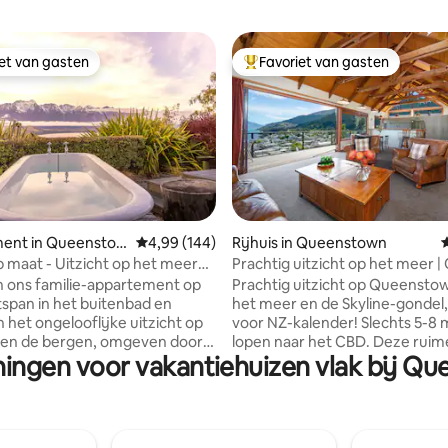
iet van gasten
Favoriet van gasten
iet van gasten
Topfavoriet van gasten
 van 4,96 op 5, 333 recensies
ent in Queenstow
Gemiddelde beoordeling van 4,99 op 5, 144 r
4,99 (144)
Rijhuis in Queenstown
op maat - Uitzicht op het meer
Prachtig uitzicht op het meer |
bad!
wandelafstand van de stad en 
 ons familie-appartement op
Prachtig uitzicht op Queenstow
het meer en de Skyline-gondel,
 het ongelooflijke uitzicht op
voor NZ-kalender! Slechts 5-8
 en de bergen, omgeven door
lopen naar het CBD. Deze ruim
ningen voor vakantiehuizen vlak bij 
 Geïnspireerd door
accommodatie beschikt over 
en wilden we dat het
handige gratis parkeerplaats o
rde interieur uniek,
terrein. Volledige moderne ke
g samengesteld en huiselijk
bubbelbad, kantoor en serre,
uten rijden -
wasserette, droger binnen. Elk