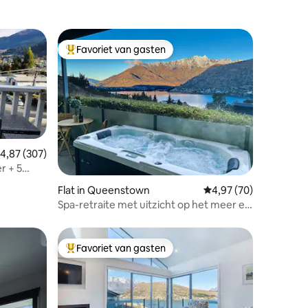
Favoriet van gasten
Topfavoriet van gasten
emiddelde beoordeling van 4,87 op 5, 307 recensies
4,87 (307)
r + 5
ecensies
Flat in Queenstown
Gemiddelde beoordelin
4,97 (70)
Spa-retraite met uitzicht op het meer en
de bergen - Goldrush Peak
Favoriet van gasten
Topfavoriet van gasten