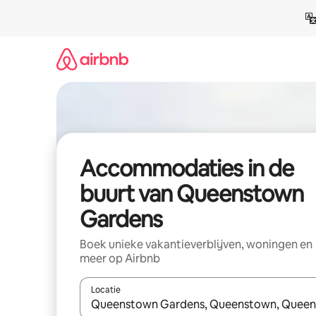
Ga
direct
naar
inhoud
Accommodaties in de
buurt van Queenstown
Gardens
Boek unieke vakantieverblijven, woningen en
meer op Airbnb
Locatie
Wanneer er resultaten beschikbaar zijn, maak je 