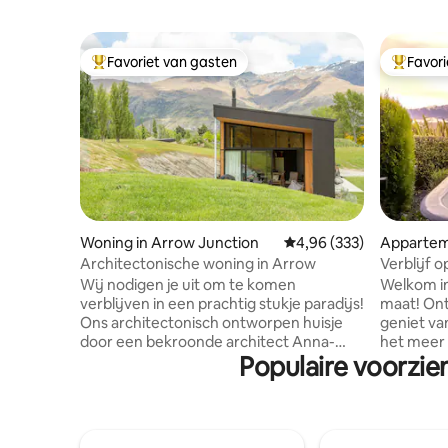
Favoriet van gasten
Favor
Topfavoriet van gasten
Topfavor
Woning in Arrow Junction
Gemiddelde beoordeling
4,96 (333)
Appartem
n
Architectonische woning in Arrow
Verblijf 
en buiten
Wij nodigen je uit om te komen
Welkom in
verblijven in een prachtig stukje paradijs!
maat! Ontspan in het buitenbad en
Ons architectonisch ontworpen huisje
geniet van
door een bekroonde architect Anna-
het meer
Populaire voorzie
Marie Chin is genesteld tegen prachtige
inheemse struiken.
schistrots in een prachtig landschap. Er is
onze reiz
3 hectare grond om op te wandelen en
gerenovee
het uitzicht vanaf het land is prachtig! De
zorgvuldi
lounge heeft op het noorden gerichte
zou aanvoelen. • 5 min