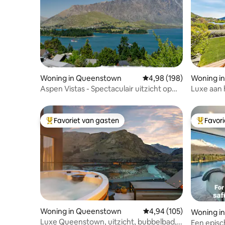
Woning in Queenstown
Gemiddelde beoordeling
4,98 (198)
Woning i
Aspen Vistas - Spectaculair uitzicht op
Luxe aan 
het meer en de bergen
Favoriet van gasten
Favor
Topfavoriet van gasten
Topfavor
Woning in Queenstown
Gemiddelde beoordeling
4,94 (105)
Woning i
Luxe Queenstown, uitzicht, bubbelbad,
Een episc