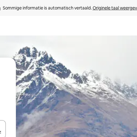
Sommige informatie is automatisch vertaald. 
Originele taal weerge
een keuze met je de pijltjestoetsen omhoog en omlaag, óf door te tikk