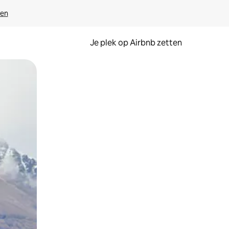
ven
Je plek op Airbnb zetten
en of swipen.