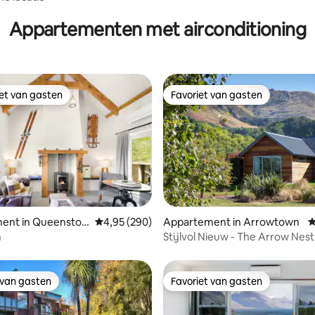
Appartementen met airconditioning
iet van gasten
Favoriet van gasten
iet van gasten
Favoriet van gasten
 van 4,96 op 5, 143 recensies
ent in Queensto
Gemiddelde beoordeling van 4,95 op 5, 290 r
4,95 (290)
Appartement in Arrowtown
G
n
Stijlvol Nieuw - The Arrow Nest
 van gasten
Favoriet van gasten
 van gasten
Favoriet van gasten