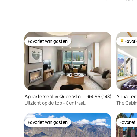
gratis parkeren
Favoriet van gasten
Favor
Favoriet van gasten
Topfavor
Appartement in Queenstow
Gemiddelde beoordeling
4,96 (143)
Appartem
n
wn
Uitzicht op de top - Centraal
The Cabi
Queenstown
Favoriet van gasten
Favoriet
Favoriet van gasten
Favoriet