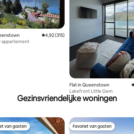
 van 4,93 op 5, 213 recensies
ueenstown
Gemiddelde beoordeling van 4,92 op 5, 315 r
4,92 (315)
 appartement
Flat in Queenstown
G
Lakefront Little Gem
Gezinsvriendelijke woningen
iet van gasten
Favoriet van gasten
iet van gasten
Favoriet van gasten