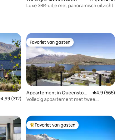
Luxe 3BR-uitje met panoramisch uitzicht
Favoriet van gasten
Favoriet van gasten
Appartement in Queenstow
Gemiddelde beoordelin
4,9 (565)
ecensies
emiddelde beoordeling van 4,99 op 5, 312 recensies
4,99 (312)
n
Volledig appartement met twee
slaapkamers.
Favoriet van gasten
Topfavoriet van gasten