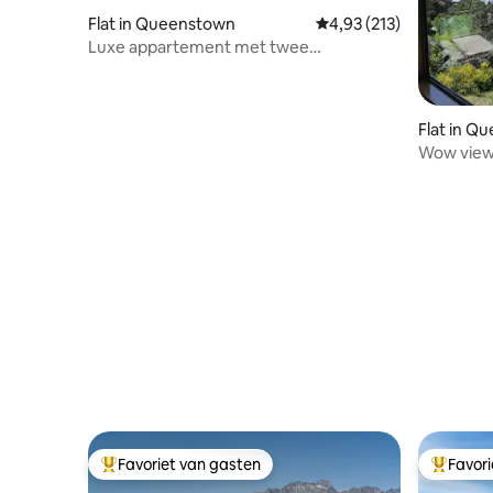
Flat in Queenstown
Gemiddelde beoordeling
4,93 (213)
Luxe appartement met twee
slaapkamers aan het meer.
Flat in Q
Wow view
Favoriet van gasten
Favor
Topfavoriet van gasten
Topfavor