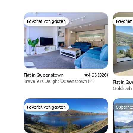
Favoriet van gasten
Favoriet
Favoriet van gasten
Favoriet
Flat in Queenstown
Gemiddelde beoordeling
4,93 (326)
Travellers Delight Queenstown Hill
Flat in Q
Goldrush
Favoriet van gasten
Superho
Favoriet van gasten
Superho