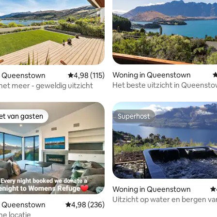
Woning in Queenstown
G
 van 4,98 op 5, 198 recensies
n Queenstown
Gemiddelde beoordeling van 4,98 op 5, 115 r
4,98 (115)
Het beste uitzicht in Queensto
het meer - geweldig uitzicht
modern en stijlvol huis
iet van gasten
Superhost
iet van gasten
Superhost
Woning in Queenstown
G
Uitzicht op water en bergen va
 van 4,94 op 5, 105 recensies
n Queenstown
Gemiddelde beoordeling van 4,98 op 5, 236 r
4,98 (236)
eigen bubbelbad
he locatie