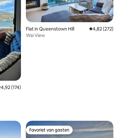
Flat in Queenstown Hill
Gemiddelde beoordeling
4,82 (272)
Wai View
ecensies
emiddelde beoordeling van 4,92 op 5, 174 recensies
4,92 (174)
Favoriet van gasten
Favoriet van gasten