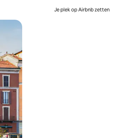
Je plek op Airbnb zetten
en of swipen.