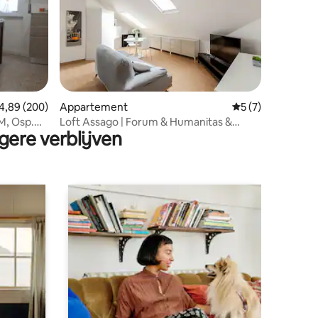
ecensies
emiddelde beoordeling van 4,89 op 5, 200 recensies
4,89 (200)
Appartement
Gemiddelde beoor
5 (7)
LM, Osp.
Loft Assago | Forum & Humanitas &
gere verblijven
Metro M2