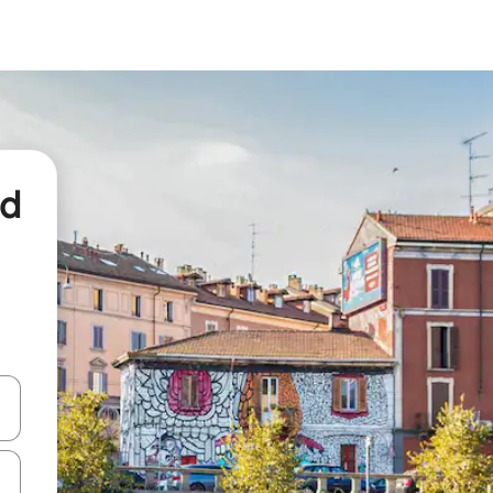
nd
een keuze met je de pijltjestoetsen omhoog en omlaag, óf door te tikk