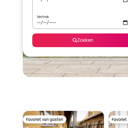
Vertrek
Zoeken
Favoriet van gasten
Favoriet
Favoriet van gasten
Favoriet