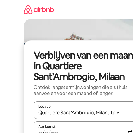
Ga
direct
naar
inhoud
Verblijven van een maa
in Quartiere
Sant’Ambrogio, Milaan
Ontdek langetermijnwoningen die als thuis
aanvoelen voor een maand of langer.
Locatie
Wanneer er resultaten beschikbaar zijn, maak je 
Aankomst