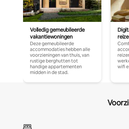
Volledig gemeubileerde
Digi
vakantiewoningen
reiz
Deze gemeubileerde
Comf
accommodaties hebben alle
acco
voorzieningen van thuis, van
reize
rustige berghutten tot
werke
handige appartementen
wifi 
midden in de stad.
Voorzi