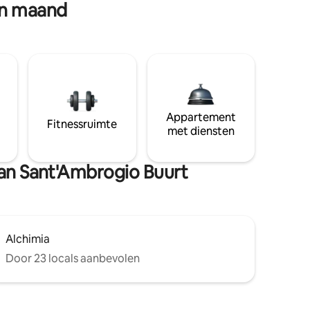
en maand
Appartement
Fitnessruimte
met diensten
van Sant'Ambrogio Buurt
Alchimia
Door 23 locals aanbevolen