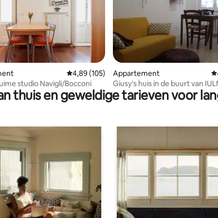
ling van 5 op 5, 16 recensies
ment
Gemiddelde beoordeling van 4,89 op 5, 105 r
4,89 (105)
Appartement
G
ruime studio Navigli/Bocconi
Giusy's huis in de buurt van IU
n thuis en geweldige tarieven voor lan
San Paolo, Navigli