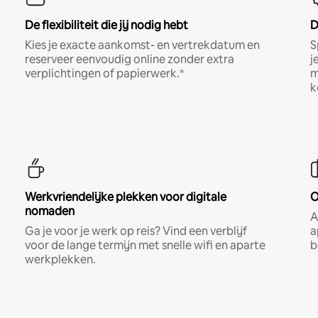
De flexibiliteit die jij nodig hebt
D
Kies je exacte aankomst- en vertrekdatum en
S
reserveer eenvoudig online zonder extra
j
verplichtingen of papierwerk.*
m
k
Werkvriendelijke plekken voor digitale
O
nomaden
A
Ga je voor je werk op reis? Vind een verblijf
a
voor de lange termijn met snelle wifi en aparte
b
werkplekken.