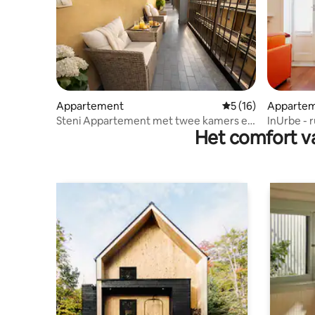
Appartement
Gemiddelde beoorde
5 (16)
Apparte
Steni Appartement met twee kamers en
InUrbe - 
Het comfort va
terras Romolo Navigli