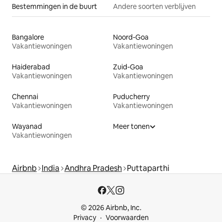
Bestemmingen in de buurt
Andere soorten verblijven
Bangalore
Noord-Goa
Vakantiewoningen
Vakantiewoningen
Haiderabad
Zuid-Goa
Vakantiewoningen
Vakantiewoningen
Chennai
Puducherry
Vakantiewoningen
Vakantiewoningen
Wayanad
Meer tonen
Vakantiewoningen
Airbnb
India
Andhra Pradesh
Puttaparthi
© 2026 Airbnb, Inc.
Privacy
Voorwaarden