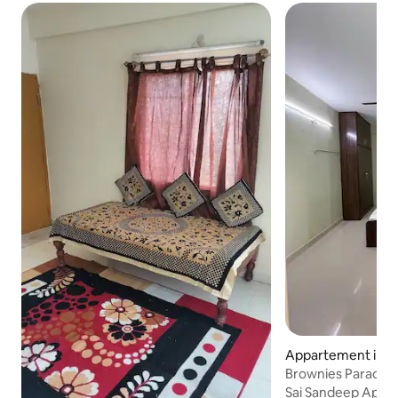
Appartement in Pu
Brownies Paradise 
woning
Sai Sandeep Apart