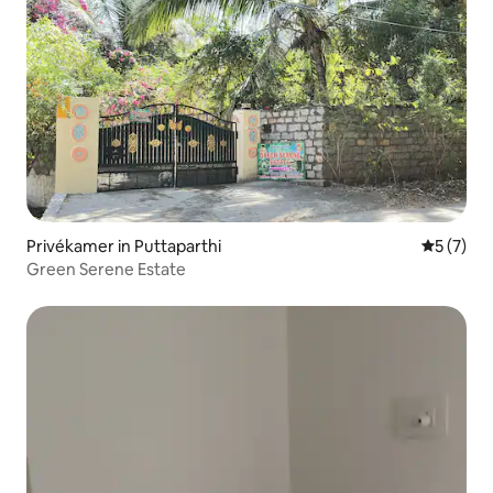
Privékamer in Puttaparthi
Gemiddeld
5 (7)
Green Serene Estate