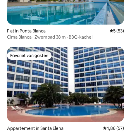
Flat in Punta Blanca
Gemiddelde
5 (53)
Cima Blanca · Zwembad 38 m · BBQ-kachel
Favoriet van gasten
Favoriet van gasten
Appartement in Santa Elena
Gemiddelde be
4,86 (57)