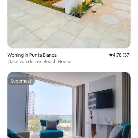
Woning in Punta Blanca
Gemiddelde be
4,78 (37)
Oase van de zon Beach House
Superhost
Superhost