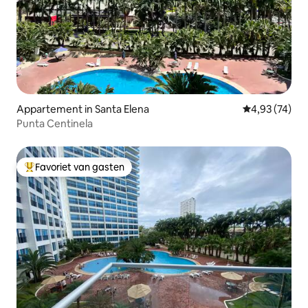
Appartement in Santa Elena
Gemiddelde be
4,93 (74)
Punta Centinela
Favoriet van gasten
Topfavoriet van gasten