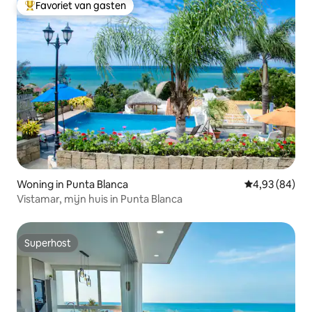
Favoriet van gasten
Topfavoriet van gasten
Woning in Punta Blanca
Gemiddelde be
4,93 (84)
Vistamar, mijn huis in Punta Blanca
Superhost
Superhost