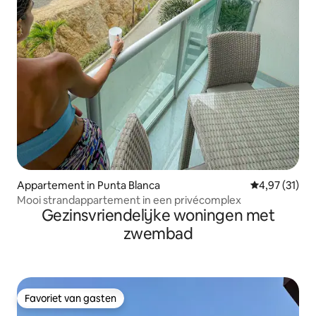
Appartement in Punta Blanca
Gemiddelde be
4,97 (31)
Mooi strandappartement in een privécomplex
Gezinsvriendelijke woningen met
zwembad
Favoriet van gasten
Favoriet van gasten