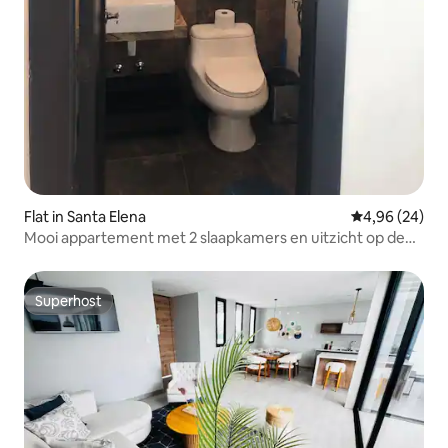
Flat in Santa Elena
Gemiddelde be
4,96 (24)
Mooi appartement met 2 slaapkamers en uitzicht op de
oceaan en een zwembad
Superhost
Superhost