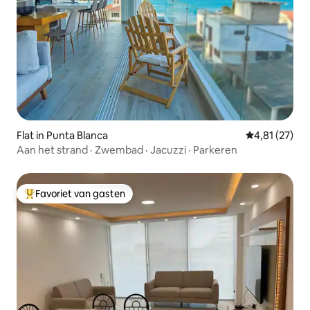
Flat in Punta Blanca
Gemiddelde be
4,81 (27)
Aan het strand · Zwembad · Jacuzzi · Parkeren
Favoriet van gasten
Topfavoriet van gasten