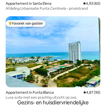
Appartement in Santa Elena
Gemiddelde be
4,93 (60)
Afdeling Urbanisatie Punta Centinela - privéstrand
Favoriet van gasten
Topfavoriet van gasten
Appartement in Punta Blanca
Gemiddelde be
4,87 (95)
Luxe suite met een prachtig uitzicht op zee.
Gezins- en huisdiervriendelijke