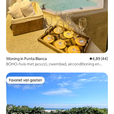
Woning in Punta Blanca
Gemiddelde be
4,89 (44)
BOHO-huis met jacuzzi, zwembad, airconditioning en
24/7 bewaking
Favoriet van gasten
Favoriet van gasten