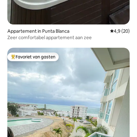
Appartement in Punta Blanca
Gemiddelde b
4,9 (20)
Zeer comfortabel appartement aan zee
Favoriet van gasten
Topfavoriet van gasten