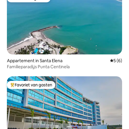
Favoriet van gasten
Appartement in Santa Elena
Gemiddeld
5 (6)
Familieparadijs Punta Centinela
Favoriet van gasten
Topfavoriet van gasten