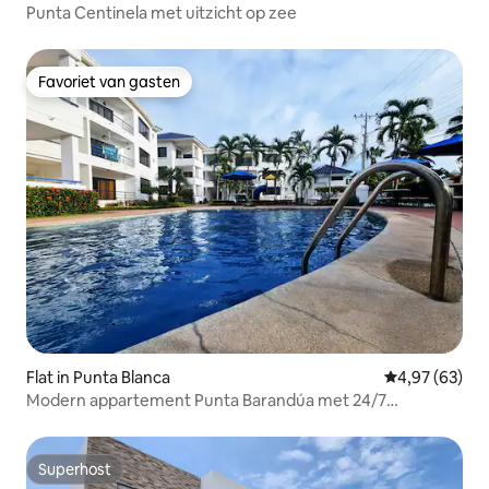
Punta Centinela met uitzicht op zee
Favoriet van gasten
Favoriet van gasten
Flat in Punta Blanca
Gemiddelde be
4,97 (63)
Modern appartement Punta Barandúa met 24/7
beveiliging
Superhost
Superhost