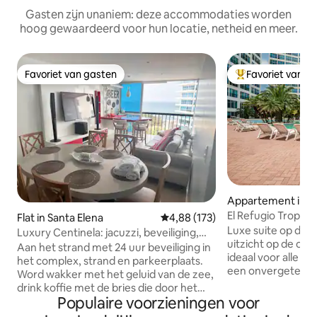
Gasten zijn unaniem: deze accommodaties worden
hoog gewaardeerd voor hun locatie, netheid en meer.
Favoriet van gasten
Favoriet van g
Favoriet van gasten
Topfavoriet van 
Appartement in P
ca
El Refugio Tropica
Flat in Santa Elena
Gemiddelde beoordeling van 4,8
4,88 (173)
Luxe suite op de 
Luxury Centinela: jacuzzi, beveiliging,
uitzicht op de oce
airconditioning, parkeergelegenheid
Aan het strand met 24 uur beveiliging in
ideaal voor alle le
het complex, strand en parkeerplaats.
een onvergetelijk
Word wakker met het geluid van de zee,
eersteklas voorzi
drink koffie met de bries die door het
beveiliging, fitnes
Populaire voorzieningen voor
raam komt en voel de tijd stil staan ♥
barbecueplek, z
⭐Inclusief: Op drie minuten lopen van