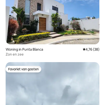
Woning in Punta Blanca
Gemiddelde be
4,76 (38)
Zon en zee
Favoriet van gasten
Favoriet van gasten