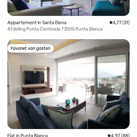
Appartement in Santa Elena
Gemiddelde b
4,77 (31)
Afdeling Punta Centinela T3000 Punta Blanca
Favoriet van gasten
Favoriet van gasten
Flat in Punta Blanca
Gemiddelde be
4,97 (88)