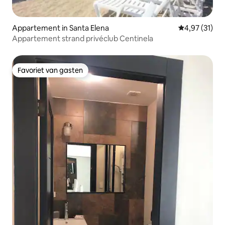
Appartement in Santa Elena
Gemiddelde be
4,97 (31)
Appartement strand privéclub Centinela
Favoriet van gasten
Favoriet van gasten