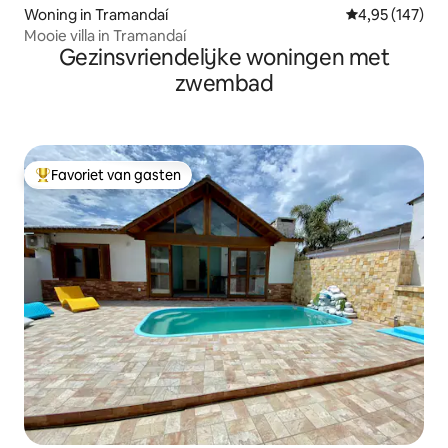
Woning in Tramandaí
Gemiddelde beo
4,95 (147)
Mooie villa in Tramandaí
Gezinsvriendelijke woningen met
zwembad
Favoriet van gasten
Topfavoriet van gasten