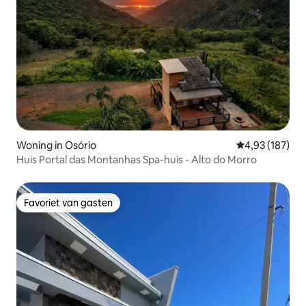
Woning in Osório
Gemiddelde beo
4,93 (187)
Huis Portal das Montanhas Spa-huis - Alto do Morro
Favoriet van gasten
Favoriet van gasten