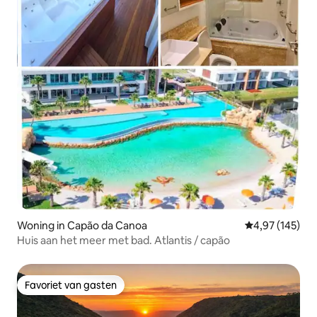
Woning in Capão da Canoa
Gemiddelde beo
4,97 (145)
Huis aan het meer met bad. Atlantis / capão
Favoriet van gasten
Favoriet van gasten