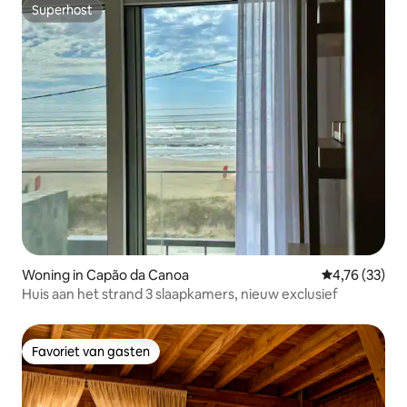
Superhost
Superhost
Woning in Capão da Canoa
Gemiddelde be
4,76 (33)
Huis aan het strand 3 slaapkamers, nieuw exclusief
Favoriet van gasten
Favoriet van gasten