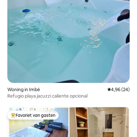
Woning in Imbé
Gemiddelde be
4,96 (24)
Refugio playa jacuzzi caliente opcional
Favoriet van gasten
Topfavoriet van gasten