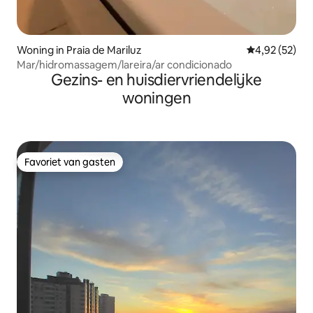
Woning in Praia de Mariluz
Gemiddelde be
4,92 (52)
Mar/hidromassagem/lareira/ar condicionado
Gezins- en huisdiervriendelijke
woningen
Favoriet van gasten
Favoriet van gasten