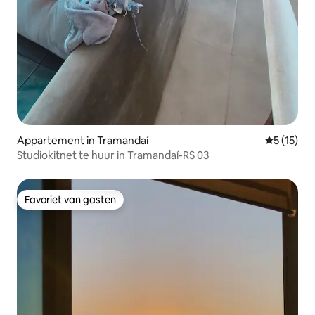
Appartement in Tramandaí
Gemiddeld
5 (15)
Studiokitnet te huur in Tramandaí-RS 03
Favoriet van gasten
Favoriet van gasten