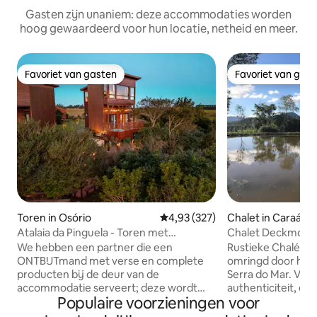
Gasten zijn unaniem: deze accommodaties worden
hoog gewaardeerd voor hun locatie, netheid en meer.
Favoriet van gasten
Favoriet van gas
Favoriet van gasten
Favoriet van gas
Toren in Osório
Gemiddelde beoordeling van 4,9
4,93 (327)
Chalet in Caraá
Atalaia da Pinguela - Toren met
Chalet Deckmont
panoramisch uitzicht op de lagune
We hebben een partner die een
Rustieke Chalé op 
ONTBIJTmand met verse en complete
omringd door het 
producten bij de deur van de
Serra do Mar. Voor
accommodatie serveert; deze wordt
authenticiteit, e
Populaire voorzieningen voor
apart in rekening gebracht. Kom en
met de natuur. Het
geniet van een ruimte die is ontworpen
privacy, uitsteken