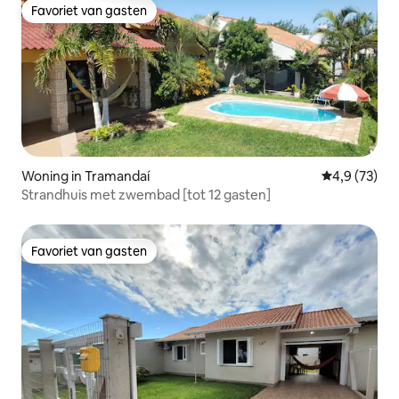
Favoriet van gasten
Favoriet van gasten
Woning in Tramandaí
Gemiddelde b
4,9 (73)
Strandhuis met zwembad [tot 12 gasten]
Favoriet van gasten
Favoriet van gasten