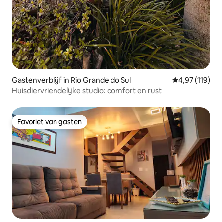
Gastenverblijf in Rio Grande do Sul
Gemiddelde beo
4,97 (119)
Huisdiervriendelijke studio: comfort en rust
Favoriet van gasten
Favoriet van gasten