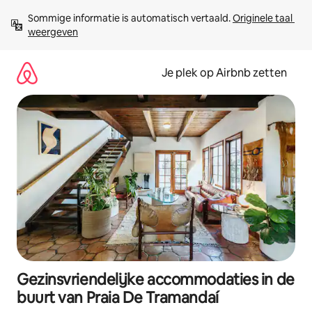
Ga
Sommige informatie is automatisch vertaald. 
Originele taal 
direct
weergeven
naar
inhoud
Je plek op Airbnb zetten
Gezinsvriendelijke accommodaties in de
buurt van Praia De Tramandaí