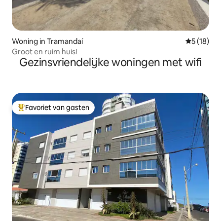
Woning in Tramandaí
Gemiddelde
5 (18)
Groot en ruim huis!
Gezinsvriendelijke woningen met wifi
Favoriet van gasten
Topfavoriet van gasten