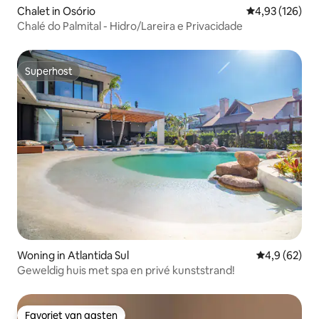
Chalet in Osório
Gemiddelde beo
4,93 (126)
Chalé do Palmital - Hidro/Lareira e Privacidade
Superhost
Superhost
Woning in Atlantida Sul
Gemiddelde b
4,9 (62)
Geweldig huis met spa en privé kunststrand!
Favoriet van gasten