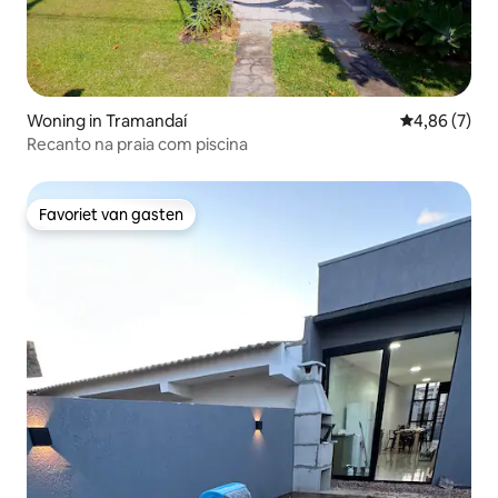
Woning in Tramandaí
Gemiddelde b
4,86 (7)
Recanto na praia com piscina
Favoriet van gasten
Favoriet van gasten