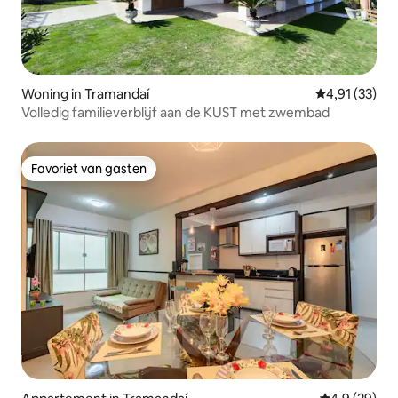
Woning in Tramandaí
Gemiddelde be
4,91 (33)
Volledig familieverblijf aan de KUST met zwembad
Favoriet van gasten
Favoriet van gasten