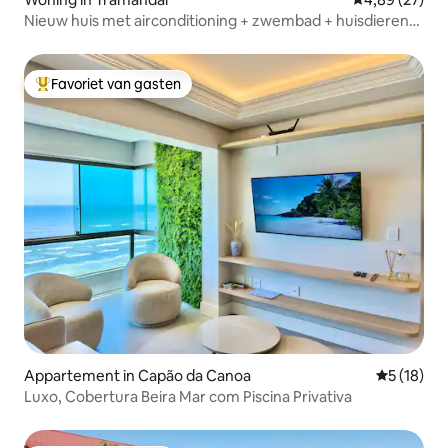
Nieuw huis met airconditioning + zwembad + huisdieren
toegestaan
Favoriet van gasten
Topfavoriet van gasten
Appartement in Capão da Canoa
Gemiddelde
5 (18)
Luxo, Cobertura Beira Mar com Piscina Privativa