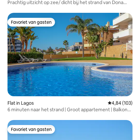
Prachtig uitzicht op zee/ dicht bij het strand van Dona
Ana
Favoriet van gasten
Favoriet van gasten
Flat in Lagos
Gemiddelde beo
4,84 (103)
6 minuten naar het strand | Groot appartement | Balkon
en zwembad
Favoriet van gasten
Favoriet van gasten