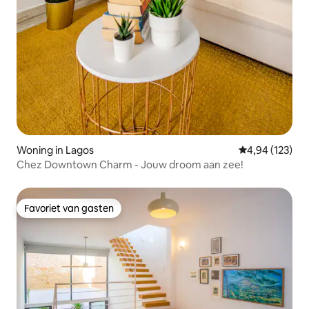
Woning in Lagos
Gemiddelde beo
4,94 (123)
Chez Downtown Charm - Jouw droom aan zee!
Favoriet van gasten
Favoriet van gasten