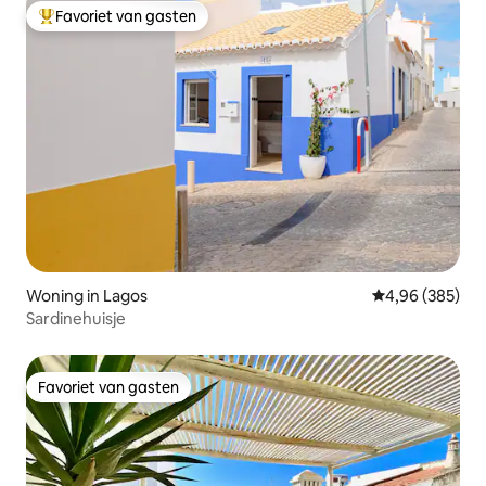
Favoriet van gasten
Topfavoriet van gasten
Woning in Lagos
Gemiddelde beo
4,96 (385)
Sardinehuisje
Favoriet van gasten
Favoriet van gasten