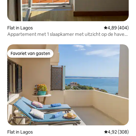
Flat in Lagos
Gemiddelde beo
4,89 (404)
Appartement met 1 slaapkamer met uitzicht op de haven
(3495-AL)
Favoriet van gasten
Favoriet van gasten
Flat in Lagos
Gemiddelde beo
4,92 (308)