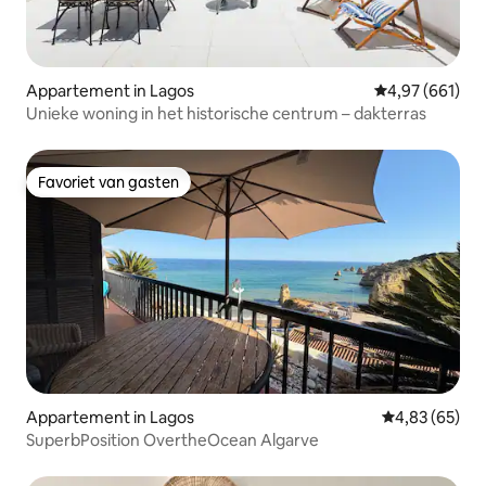
Appartement in Lagos
Gemiddelde beo
4,97 (661)
Unieke woning in het historische centrum – dakterras
Favoriet van gasten
Favoriet van gasten
Appartement in Lagos
Gemiddelde be
4,83 (65)
SuperbPosition OvertheOcean Algarve