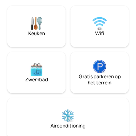
centrum van Lagos, de jachthaven en tal
is perfect om te 
van leuke restaurants. De keuken en de
heeft een balkon 
2 badkamers zijn onlangs gerenoveerd
hele dag blootstel
en het meubilair is gloednieuw. We zijn
kunt zonnebaden e
er zeker van dat je zult genieten van
opfrissen met de 
onze plek met zijn geweldige uitzicht op
Vanuit de slaapkam
Keuken
Wifi
de oceaan. Kijk maar naar de foto 's!
balkon met een ged
zee.
Gratis parkeren op
Zwembad
het terrein
Airconditioning