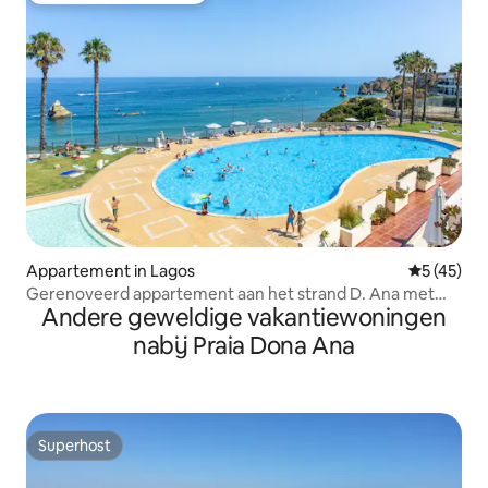
Appartement in Lagos
Gemiddelde
5 (45)
Gerenoveerd appartement aan het strand D. Ana met
Andere geweldige vakantiewoningen
airconditioning en zwembad
nabij Praia Dona Ana
Superhost
Superhost