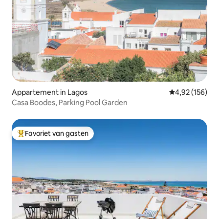
Appartement in Lagos
Gemiddelde beo
4,92 (156)
Casa Boodes, Parking Pool Garden
Favoriet van gasten
Topfavoriet van gasten