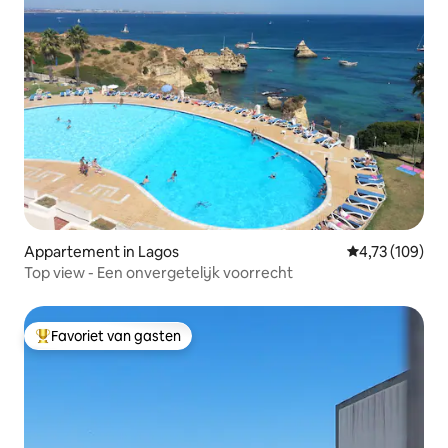
Appartement in Lagos
Gemiddelde beo
4,73 (109)
Top view - Een onvergetelijk voorrecht
Favoriet van gasten
Topfavoriet van gasten