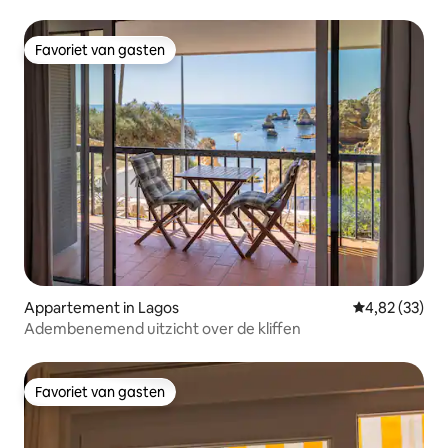
Favoriet van gasten
Favoriet van gasten
Appartement in Lagos
Gemiddelde be
4,82 (33)
Adembenemend uitzicht over de kliffen
Favoriet van gasten
Favoriet van gasten