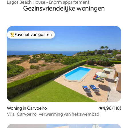
Lagos Beach House - Enorm appartement
Gezinsvriendelijke woningen
Favoriet van gasten
Topfavoriet van gasten
Woning in Carvoeiro
Gemiddelde beo
4,96 (118)
Villa_Carvoeiro_verwarming van het zwembad