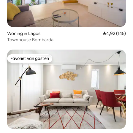
Woning in Lagos
Gemiddelde beo
4,92 (145)
Townhouse Bombarda
Favoriet van gasten
Favoriet van gasten