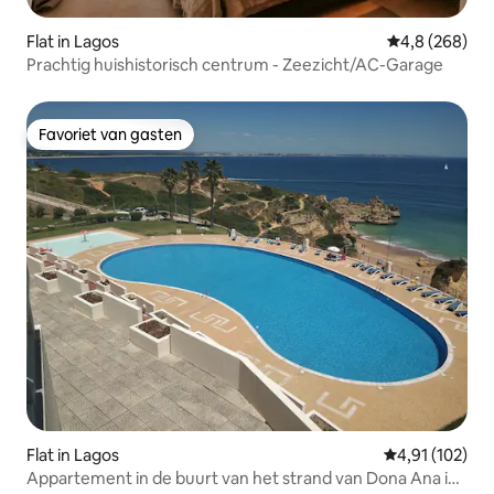
Flat in Lagos
Gemiddelde be
4,8 (268)
Prachtig huishistorisch centrum - Zeezicht/AC-Garage
Favoriet van gasten
Favoriet van gasten
Flat in Lagos
Gemiddelde beo
4,91 (102)
Appartement in de buurt van het strand van Dona Ana in