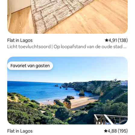
Flat in Lagos
Gemiddelde beo
4,91 (138)
Licht toevluchtsoord | Op loopafstand van de oude stad •
Parkeren en airconditioning
Favoriet van gasten
Favoriet van gasten
Flat in Lagos
Gemiddelde beo
4,88 (195)