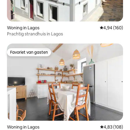
Woning in Lagos
Gemiddelde beo
4,94 (160)
Prachtig strandhuis in Lagos
Favoriet van gasten
Favoriet van gasten
Woning in Lagos
Gemiddelde beo
4,83 (108)