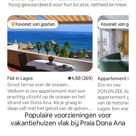
hoog gewaardeerd voor hun locatie, netheid en meer.
Favoriet van gasten
Favoriet van gas
Topfavoriet van gasten
Favoriet van gas
Flat in Lagos
Gemiddelde beoordeling van 4,8
4,88 (269)
Appartement in L
Groot terras over de oceaan
Zon en zee
(zwembad/WIFI/airco)
Welkom in ons appartement met een
ZON EN ZEE. Een volledig gerenoveerd
prachtig uitzicht op de oceaan en het
appartement gele
strand van Dona Ana. Als je graag in
van de historisch
slaap valt met het geluid van de golven
Lagos. Een wandel
Populaire voorzieningen voor
op het strand en wakker wordt met
brengt je naar he
fantastische zonsopgangen, dan is ons
cafés, restaurants
vakantiehuizen vlak bij Praia Dona Ana
appartement iets voor jou! En het ligt op
strand gemakkelijk
slechts 15 minuten lopen van het oude
op 15 minuten lopen