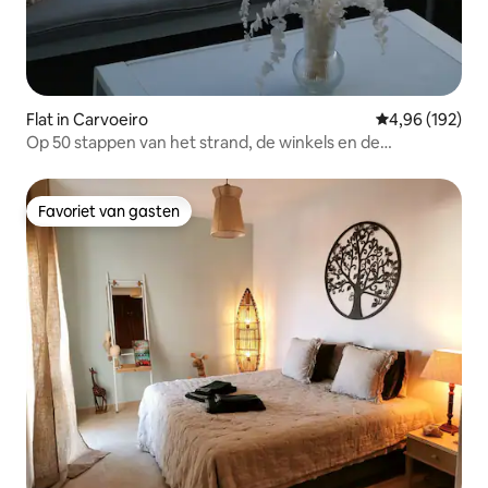
Flat in Carvoeiro
Gemiddelde beo
4,96 (192)
Op 50 stappen van het strand, de winkels en de
restaurants
Favoriet van gasten
Favoriet van gasten