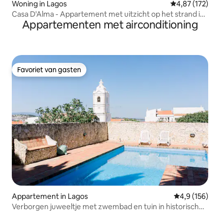
Woning in Lagos
Gemiddelde beo
4,87 (172)
Casa D'Alma - Appartement met uitzicht op het strand in
Appartementen met airconditioning
het centrum van Lagos
Favoriet van gasten
Favoriet van gasten
Appartement in Lagos
Gemiddelde be
4,9 (156)
Verborgen juweeltje met zwembad en tuin in historisch
centrum