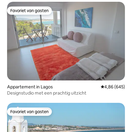
Favoriet van gasten
Favoriet van gasten
Appartement in Lagos
Gemiddelde beo
4,86 (645)
Designstudio met een prachtig uitzicht
Favoriet van gasten
Favoriet van gasten