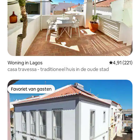
Woning in Lagos
Gemiddelde be
4,91 (221)
casa travessa - traditioneel huis in de oude stad
Favoriet van gasten
Favoriet van gasten