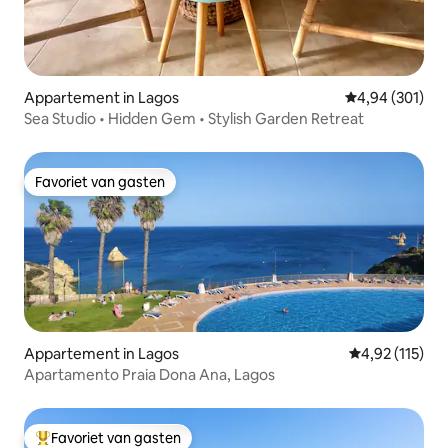
Appartement in Lagos
Gemiddelde beo
4,94 (301)
Sea Studio • Hidden Gem • Stylish Garden Retreat
Favoriet van gasten
Favoriet van gasten
Appartement in Lagos
Gemiddelde be
4,92 (115)
Apartamento Praia Dona Ana, Lagos
Favoriet van gasten
Topfavoriet van gasten