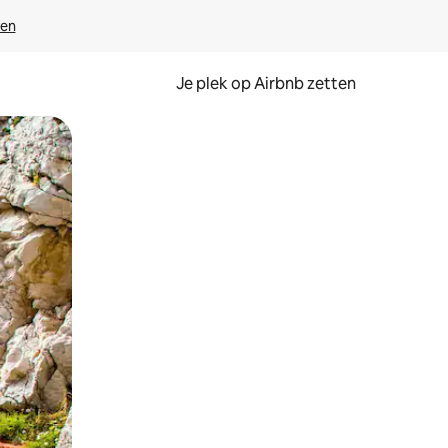
ven
Je plek op Airbnb zetten
en of swipen.