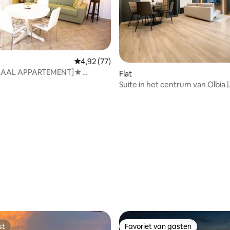
Gemiddelde beoordeling van 4,92 op 5, 77 r
4,92 (77)
AAL APPARTEMENT]★
Flat
n rustig
Suite in het centrum van Olbia |
Gerenoveerd + kingsize bed
g van 4,99 op 5, 70 recensies
st
Favoriet van gasten