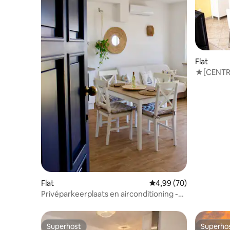
Flat
★[CENTR
Gezellig e
Flat
Gemiddelde beoordelin
4,99 (70)
Privéparkeerplaats en airconditioning -
Gezellig centraal gelegen 'Sea la Vie'
Superhost
Superho