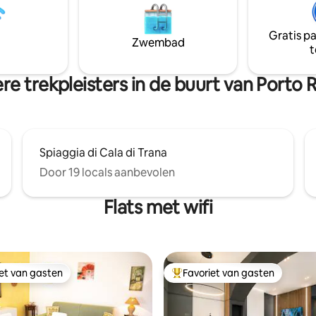
airconditioning in elke kamer, s
elektrische kitchenette,
en hoogwaardig beddengoed
koelkast (geen vriezer),
inbegrepen. Ideaal voor gezinn
Gratis p
ioning/verwarming, gratis wifi
Zwembad
koppels die op zoek zijn naar 
t
vuurstok en satelliet-tv.
ontspanning aan zee.
tten complete diensten.
e trekpleisters in de buurt van Porto 
Spiaggia di Cala di Trana
Door 19 locals aanbevolen
Flats met wifi
iet van gasten
Favoriet van gasten
iet van gasten
Topfavoriet van gasten