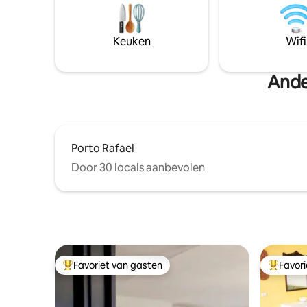
olijfboom S'OZASTRU DE SANTU
een mini 
BALTOLU. Er kunnen excursies worden
wastafel, 
gemaakt op het Limbara-massief op
aircondit
Keuken
Wifi
1360 meter. Op 10 km afstand ligt
en tv met 
Calangianus met zijn beroemde
Muggenne
kurkmuseum en de reuzengraven van
Ander
Pascaredda.
Porto Rafael
Door 30 locals aanbevolen
Favoriet van gasten
Favor
Topfavoriet van gasten
Topfavor