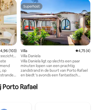
Woning
Superhost
Favorie
Superhost
Favorie
Villetta 
Villetta 
idyllisc
in de gro
toevluch
en stran
gerenovee
minuten 
Portu Ma
emiddelde beoordeling van 4,96 op 5, 103 recensies
4,96 (103)
Villa
Gemiddelde beoordel
4,75 (4)
in warme,
ecensies
zeezicht
Villa Daniela
ligt op e
nste
Villa Daniela ligt op slechts een paar
en combin
emend
minuten lopen van een prachtig
huurauto
, op
zandstrand in de buurt van Porto Rafael
omgeving 
 stranden.
en biedt 's avonds een fantastisch
slechts 
rs met
uitzicht op de zonsondergang. Het
erne
vakantiehuis heeft een woonkamer in
j Porto Rafael
amer met
maritieme kleuren, een goed uitgeruste
n en twee
keuken, drie slaapkamers (één
 perfect
slaapkamer met een tweepersoonsbed
f
en twee met elk drie
wifi,
eenpersoonsbedden, die allemaal