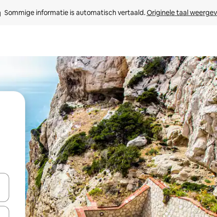
Sommige informatie is automatisch vertaald. 
Originele taal weerge
een keuze met je de pijltjestoetsen omhoog en omlaag, óf door te tikk