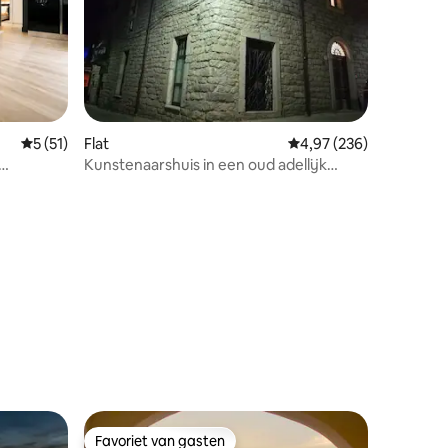
ecensies
Gemiddelde beoordeling van 5 op 5, 51 recensies
5 (51)
Flat
Gemiddelde beoordeling
4,97 (236)
Kunstenaarshuis in een oud adellijk
paleis
Favoriet van gasten