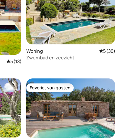
ecensies
Woning
Gemiddelde beoorde
5 (30)
Zwembad en zeezicht
Gemiddelde beoordeling van 5 op 5, 13 recensies
5 (13)
Favoriet van gasten
Favoriet van gasten