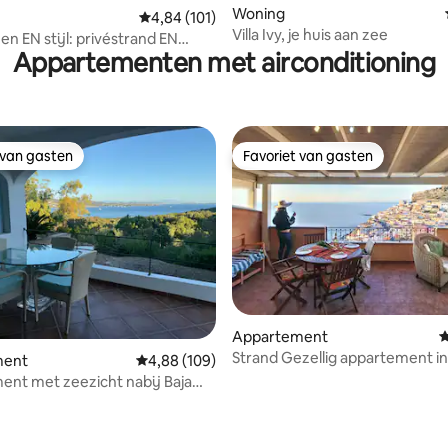
g van 4,97 op 5, 39 recensies
Woning
Gemiddelde beoordeling van 4,84 op 5, 101 r
4,84 (101)
Villa Ivy, je huis aan zee
n EN stijl: privéstrand EN
Appartementen met airconditioning
d
 van gasten
Favoriet van gasten
 van gasten
Favoriet van gasten
Appartement
G
Strand Gezellig appartement in
 van 4,97 op 5, 194 recensies
ment
Gemiddelde beoordeling van 4,88 op 5, 109 r
4,88 (109)
Castelsardo & Panoramisch ter
nt met zeezicht nabij Baja