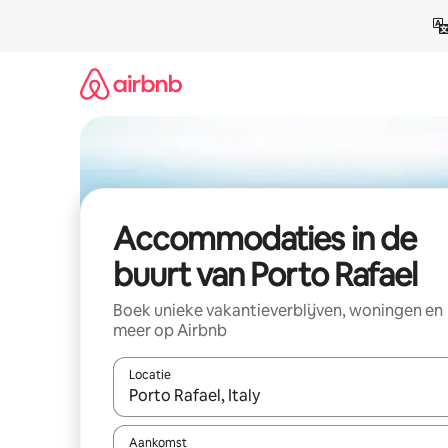
Ga
direct
naar
inhoud
Accommodaties in de
buurt van Porto Rafael
Boek unieke vakantieverblijven, woningen en
meer op Airbnb
Locatie
Wanneer er resultaten beschikbaar zijn, maak je 
Aankomst