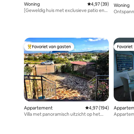
Woning
Gemiddelde beoordelin
4,97 (39)
Woning
[Geweldig huis met exclusieve patio en
Ontspanne
zwembad]
zwemba
Favoriet van gasten
Favoriet
Topfavoriet van gasten
Favoriet
Appartement
Gemiddelde beoordeling
4,97 (194)
Apparte
Villa met panoramisch uitzicht op het
Apparteme
eiland Tavolara
Sardinië