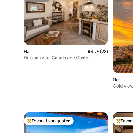
Superhost
Superho
Flat
Gemiddelde beoordelin
4,75 (28)
Huis aan zee, Cannigione Costa
Smeralda
Flat
Gold View 
Favoriet van gasten
Favor
Topfavoriet van gasten
Topfavor