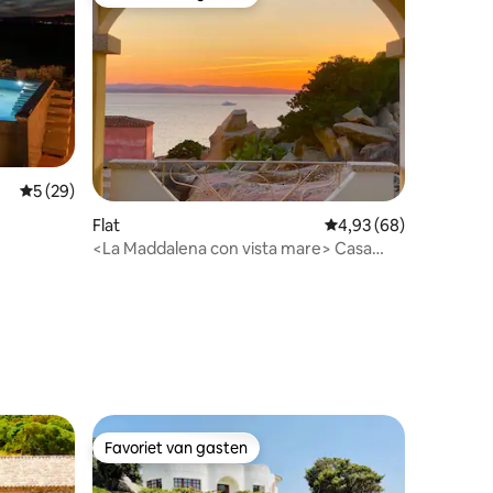
Favoriet van gasten
Gemiddelde beoordeling van 5 op 5, 29 recensies
5 (29)
Flat
Gemiddelde beoordelin
4,93 (68)
<La Maddalena con vista mare> Casa
Tramonto
ecensies
Favoriet van gasten
Favoriet van gasten