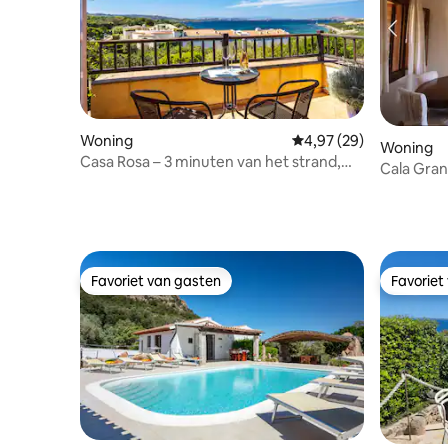
Woning
Gemiddelde beoordelin
4,97 (29)
Woning
Casa Rosa – 3 minuten van het strand,
Cala Gran
wifi en smart-tv
stappen v
Favoriet van gasten
Favoriet
Favoriet van gasten
Favoriet