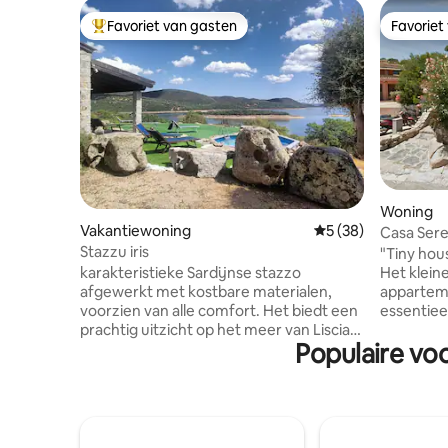
Favoriet van gasten
Favoriet
Topfavoriet van gasten
Favoriet
Woning
Vakantiewoning
Gemiddelde beoorde
5 (38)
Casa Sere
Stazzu iris
"Tiny hou
karakteristieke Sardijnse stazzo
Het kleine
afgewerkt met kostbare materialen,
appartem
voorzien van alle comfort. Het biedt een
essentiee
prachtig uitzicht op het meer van Liscia,
voorzieni
Populaire voo
een grote groene ruimte om
Porto Rafa
ontspannende dagen door te brengen.
meter van
Ideaal voor wie houdt van vissen en
Eigen en
sporten zoals kanoën en stand-up
parkeerg
paddleboarden. Op enkele kilometers
buitenru
afstand bevindt zich de duizendjarige
appartem