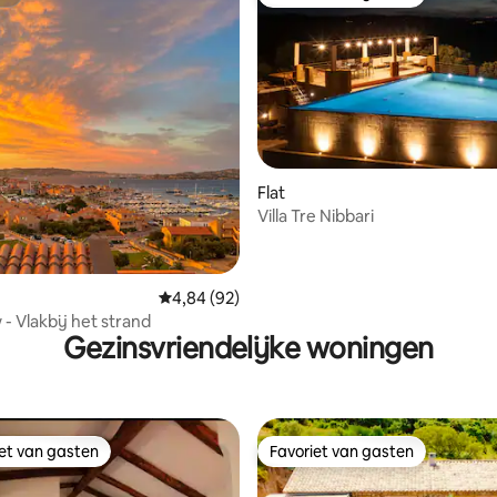
st
Favoriet van gasten
g van 4,75 op 5, 28 recensies
Flat
Villa Tre Nibbari
Gemiddelde beoordeling van 4,84 op 5, 92 r
4,84 (92)
- Vlakbij het strand
Gezinsvriendelijke woningen
iet van gasten
Favoriet van gasten
iet van gasten
Favoriet van gasten