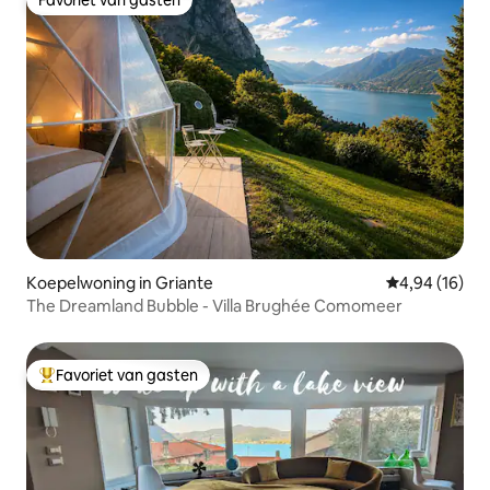
Favoriet van gasten
Koepelwoning in Griante
Gemiddelde be
4,94 (16)
The Dreamland Bubble - Villa Brughée Comomeer
Favoriet van gasten
Topfavoriet van gasten