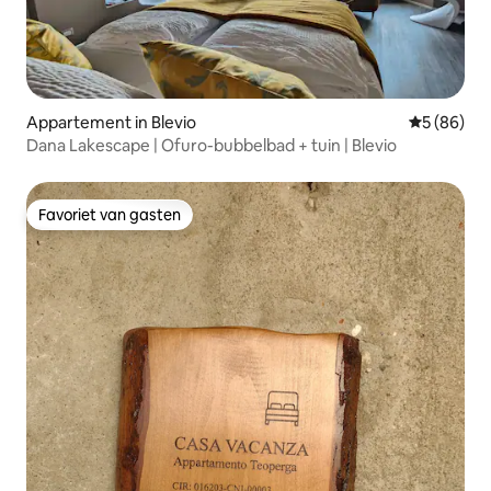
Appartement in Blevio
Gemiddelde
5 (86)
Dana Lakescape | Ofuro-bubbelbad + tuin | Blevio
Favoriet van gasten
Favoriet van gasten