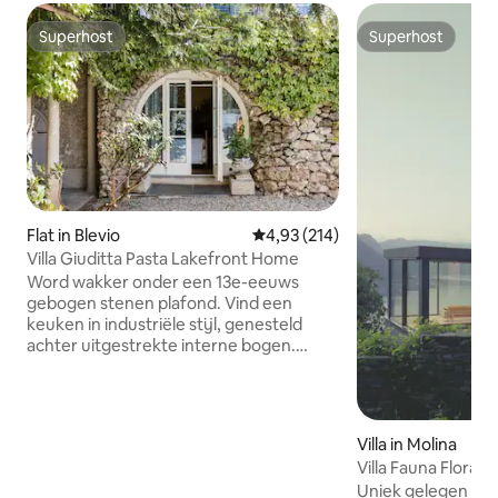
Superhost
Superhost
Superhost
Superhost
Flat in Blevio
Gemiddelde beoordeling van 4,9
4,93 (214)
Villa Giuditta Pasta Lakefront Home
Word wakker onder een 13e-eeuws
gebogen stenen plafond. Vind een
keuken in industriële stijl, genesteld
achter uitgestrekte interne bogen.
Drink een prachtig uitzicht op een meer
en bergen vanuit een schaduwrijke
hangmat. Stap rechtstreeks in het
Comomeer vanaf zonnige
Villa in Molina
tuinterrassen. CIR: 013026-CNI-00010
Villa Fauna Flora 
De woning op de begane grond maakt
GLOEDNIEUW
Uniek gelegen te
deel uit van een 13e-eeuwse villa die in