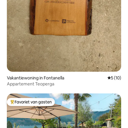
Vakantiewoning in Fontanella
Gemiddelde
5 (10)
Appartement Teoperga
Favoriet van gasten
Topfavoriet van gasten