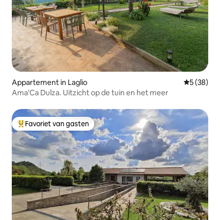
Appartement in Laglio
Gemiddelde
5 (38)
Ama'Ca Dulza. Uitzicht op de tuin en het meer
Favoriet van gasten
Topfavoriet van gasten