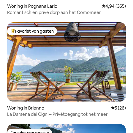
het mogelijk om het graf van Giuditta
Pasta te bezoeken die stierf in 1865.
Woning in Pognana Lario
Gemiddelde beo
4,94 (365)
Romantisch en privé dorp aan het Comomeer
Favoriet van gasten
Topfavoriet van gasten
Woning in Brienno
Gemiddelde
5 (26)
La Darsena dei Cigni – Privétoegang tot het meer
Favoriet van gasten