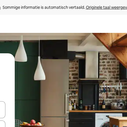
Sommige informatie is automatisch vertaald. 
Originele taal weerge
t
een keuze met je de pijltjestoetsen omhoog en omlaag, óf door te tikk