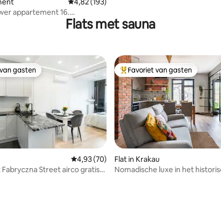
ment
Gemiddelde beoordeling van 4,82 op 5, 193 r
4,82 (193)
wer appartement 16.
Flats met sauna
g
 van gasten
Favoriet van gasten
 van gasten
Topfavoriet van gasten
Gemiddelde beoordeling van 4,93 op 5, 70 r
4,93 (70)
Flat in Krakau
ryczna Street airco gratis
Nomadische luxe in het histori
Joodse getto