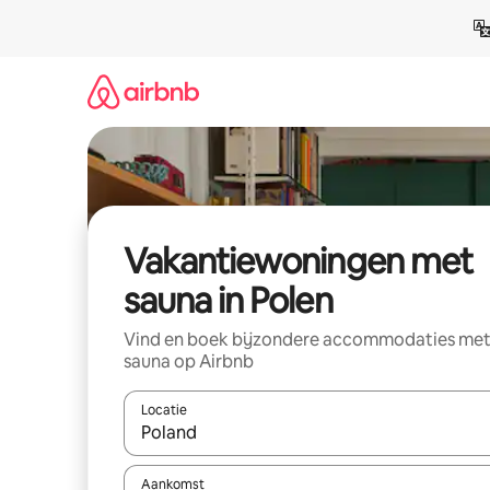
Ga
direct
naar
inhoud
Vakantiewoningen met
sauna in Polen
Vind en boek bijzondere accommodaties me
sauna op Airbnb
Locatie
Wanneer er resultaten beschikbaar zijn, maak je 
Aankomst