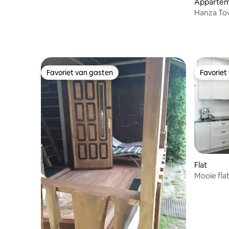
Apparte
Hanza To
verdiepin
Favoriet van gasten
Favoriet
Favoriet van gasten
Favoriet
Flat
Mooie flat Fab
parkeren