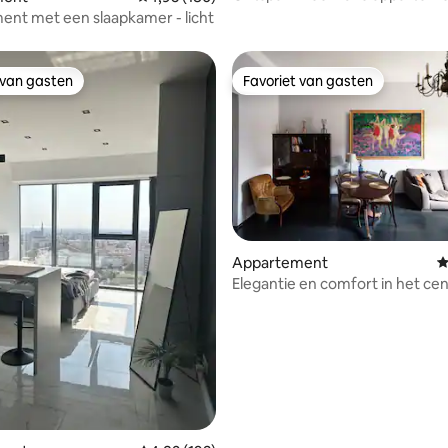
jacuzzi ensauna
nt met een slaapkamer - licht
 van gasten
Favoriet van gasten
 van gasten
Favoriet van gasten
 van 4,87 op 5, 348 recensies
Appartement
G
Elegantie en comfort in het ce