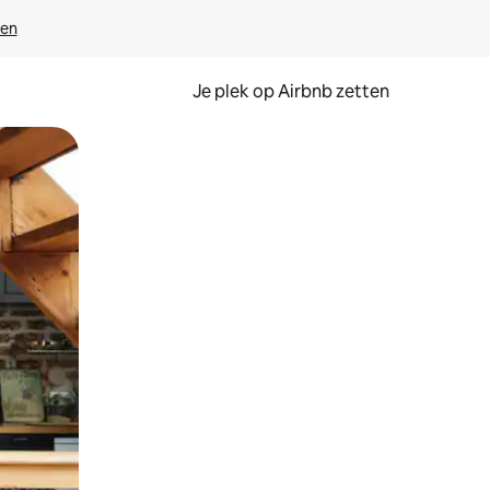
ven
Je plek op Airbnb zetten
en of swipen.