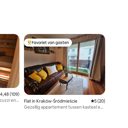
Favoriet van gasten
Topfavoriet van gasten
ecensies
emiddelde beoordeling van 4,48 op 5, 109 recensies
4,48 (109)
zzi en
Flat in Kraków-Śródmieście
Gemiddelde beoorde
5 (20)
Gezellig appartement tussen kasteel en
hoofdplein met parkeergelegenheid