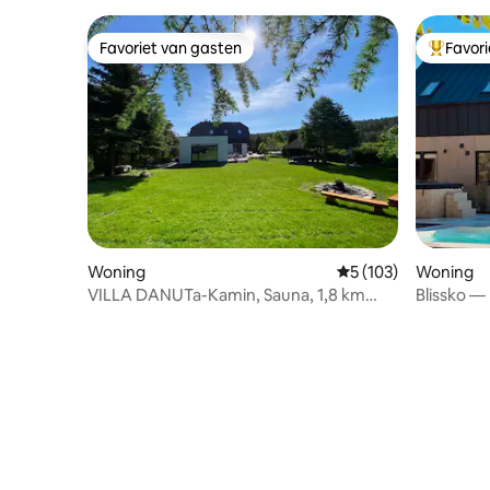
Favoriet van gasten
Favor
Favoriet van gasten
Topfavor
Woning
Gemiddelde beoordel
5 (103)
Woning
VILLA DANUTa-Kamin, Sauna, 1,8 km
Blissko —
naar het strand
en jacuzzi