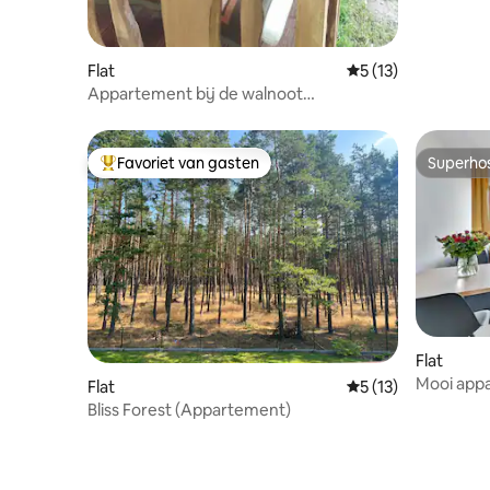
Flat
Gemiddelde beoorde
5 (13)
Appartement bij de walnoot
agrohaczów aan de rivier
Favoriet van gasten
Superho
Topfavoriet van gasten
Superho
Flat
Mooi app
Flat
Gemiddelde beoorde
5 (13)
naast de r
Bliss Forest (Appartement)