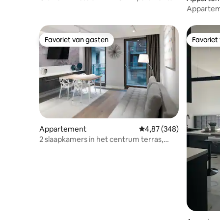
**** - 85m2
Apparteme
Favoriet van gasten
Favoriet
Favoriet van gasten
Favoriet
Appartement
Gemiddelde beoordeling
4,87 (348)
2 slaapkamers in het centrum terras,
sauna, airconditioning