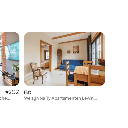
ecensies
ecensies
Gemiddelde beoordeling van 5 op 5, 36 recensies
5 (36)
Flat
sche
We zijn Na Ty Apartamenten Lewin
Kłodzki B1