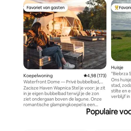
Favoriet van gasten
Favor
Favoriet van gasten
Topfavor
Huisje
"Biebrza 
Koepelwoning
Gemiddelde beoordeling
4,98 (173)
Ons huisj
Waterfront Dome — Privé bubbelbad,
stad, zoda
sauna, zonsondergang
Zacisze Haven Wapnica Stel je voor: je zit
stilte en 
in je eigen bubbelbad terwijl je de zon
verblijf i
ziet ondergaan boven de lagune. Onze
onderbrek
romantische glampingkoepel is een
Het huisj
Populaire vo
romantische plek in de natuur met een
Biabrzańsk
prachtig uitzicht op het water. Je kunt
gemakkeli
gebruikmaken van een sauna, een hot
ganzen zu
tub, een terras met uitzicht op de
kikkers T