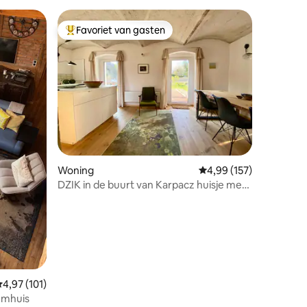
Favoriet van gasten
Topfavoriet van gasten
ecensies
Woning
Gemiddelde beoordeling
4,99 (157)
DZIK in de buurt van Karpacz huisje met
sauna en open haard
emiddelde beoordeling van 4,97 op 5, 101 recensies
4,97 (101)
umhuis