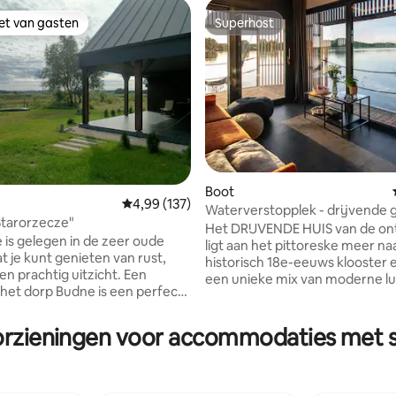
iet van gasten
Superhost
iet van gasten
Superhost
Boot
Gemiddelde beoordeling van 4,99 op 5, 137 r
4,99 (137)
Waterverstopplek - drijvende
Starorzecze"
plek in Mazurië nr. 1
 van 4,98 op 5, 173 recensies
Het DRIJVENDE HUIS van de o
e is gelegen in de zeer oude
ligt aan het pittoreske meer na
t je kunt genieten van rust,
historisch 18e-eeuws klooster 
een prachtig uitzicht. Een
een unieke mix van moderne l
n het dorp Budne is een perfecte
tijdloze rust. Grote panorami
ing van de drukte van de stad.
omlijsten een prachtig uitzicht
e is gelegen in het centrum van
meer en het klooster, naadloos
orzieningen voor accommodaties met s
i National Park, waar je heel
integratie van de natuur met s
jk een eland zult ontmoeten,
minimalistische interieurs. Gen
lt horen en een rebound van
een naadloos binnen-buitenle
ijdens hun verblijf hebben