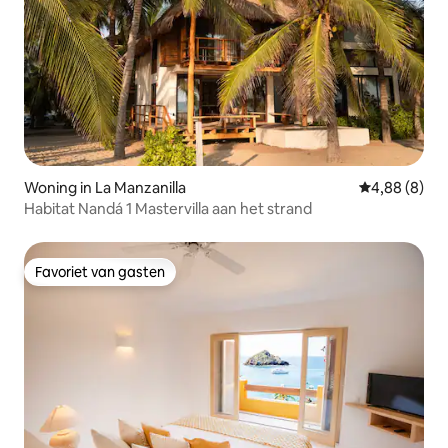
Woning in La Manzanilla
Gemiddelde b
4,88 (8)
Habitat Nandá 1 Mastervilla aan het strand
Favoriet van gasten
Favoriet van gasten