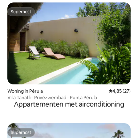
Superhost
Superhost
Woning in Pérula
Gemiddelde be
4,85 (27)
Villa Tanatli - Privézwembad - Punta Pérula
Appartementen met airconditioning
Superhost
Superhost