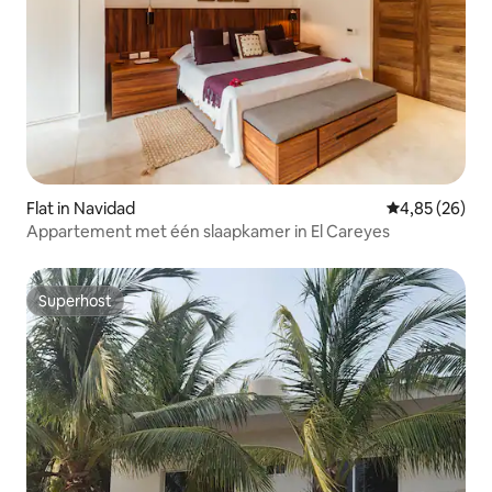
Flat in Navidad
Gemiddelde be
4,85 (26)
Appartement met één slaapkamer in El Careyes
Superhost
Superhost