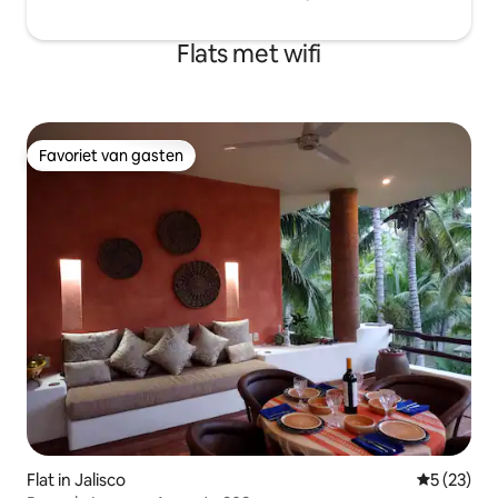
Flats met wifi
Favoriet van gasten
Favoriet van gasten
Flat in Jalisco
Gemiddelde
5 (23)