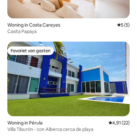
Woning in Costa Careyes
Gemiddeld
5 (5)
Casita Papaya
Favoriet van gasten
Favoriet van gasten
Woning in Pérula
Gemiddelde be
4,91 (22)
Villa Tiburón - con Alberca cerca de playa