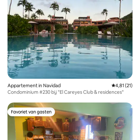
Appartement in Navidad
Gemiddelde b
4,81 (21)
Condominium #230 bij "El Careyes Club & residences"
Favoriet van gasten
Favoriet van gasten