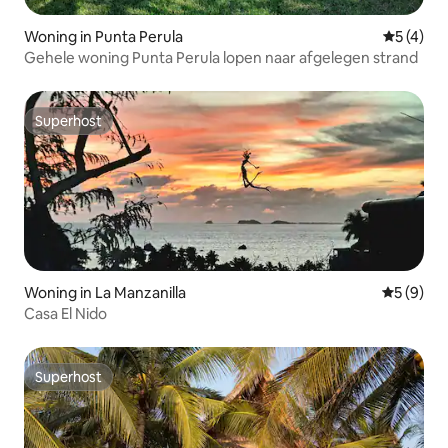
Woning in Punta Perula
Gemiddeld
5 (4)
Gehele woning Punta Perula lopen naar afgelegen strand
Superhost
Superhost
Woning in La Manzanilla
Gemiddeld
5 (9)
Casa El Nido
Superhost
Superhost