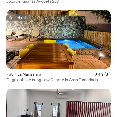
Boca de Iguanas Avoceta 203
Superhost
Superhost
Flat in La Manzanilla
Gemiddelde 
4,9 (31)
Ongelooflijke bungalow Cenote in Casa Tamarindo