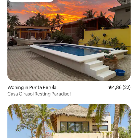
Favoriet van gasten
Woning in Punta Perula
Gemiddelde be
4,86 (22)
Casa Girasol Resting Paradise!