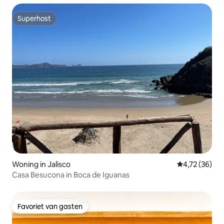
Superhost
Superhost
Woning in Jalisco
Gemiddelde be
4,72 (36)
Casa Besucona in Boca de Iguanas
Favoriet van gasten
Favoriet van gasten