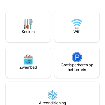
sprankelende zwembaden,
met printer. Park
strandstoelen, weelderige tropische
Plug. Mooie patio 
omgeving en eersteklas voorzieningen.
strand geeft je d
Perfect voor koppels, gezinnen of
schip te zijn. Res
soloreizigers die op zoek zijn naar
op loopafstand. 
comfort en stijl. Verken lokale
zwembadservice 
restaurants en activiteiten in de buurt
Buitenleven kat!!!
Keuken
Wifi
en ontspan vervolgens met het geluid
van de golven. Je droomuitje begint
hier!
Gratis parkeren op
Zwembad
het terrein
Airconditioning