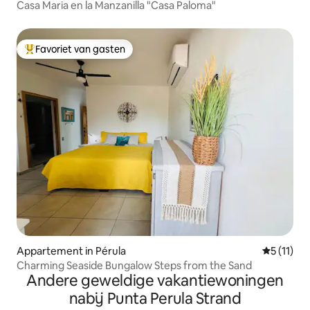
Casa Maria en la Manzanilla "Casa Paloma"
Favoriet van gasten
Topfavoriet van gasten
Appartement in Pérula
Gemiddeld
5 (11)
Charming Seaside Bungalow Steps from the Sand
Andere geweldige vakantiewoningen
nabij Punta Perula Strand