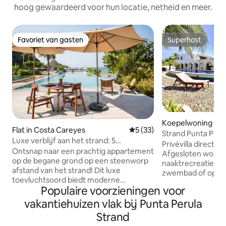
hoog gewaardeerd voor hun locatie, netheid en meer.
Favoriet van gasten
Superhost
Favoriet van gasten
Superhost
Koepelwoning in P
Flat in Costa Careyes
Gemiddelde beoordeling van
5 (33)
Strand Punta Perul
Luxe verblijf aan het strand: 5
Tiburon
Privévilla direct a
zwembaden!
Ontsnap naar een prachtig appartement
Afgesloten woning
op de begane grond op een steenworp
naaktrecreatie. Ge
afstand van het strand! Dit luxe
zwembad of op he
toevluchtsoord biedt moderne
buitendouches.2.
Populaire voorzieningen voor
elegantie, een volledig uitgeruste
slaapkamers, één 
keuken en een eigen patio en terras
één met een kings
vakantiehuizen vlak bij Punta Perula
voor serene ochtenden. Duik in
bed. Wifi ,TV, DV
Strand
ontspanning met toegang tot 5
Fornuis, Magnetro