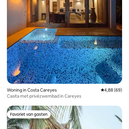
Woning in Costa Careyes
Gemiddelde be
4,88 (69)
Casita met privézwembad in Careyes
Favoriet van gasten
Favoriet van gasten