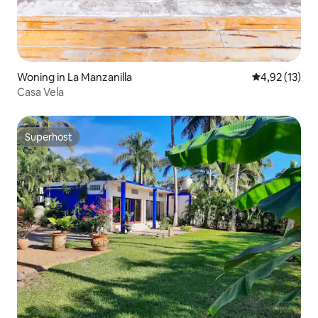
Woning in La Manzanilla
Gemiddelde be
4,92 (13)
Casa Vela
Superhost
Superhost