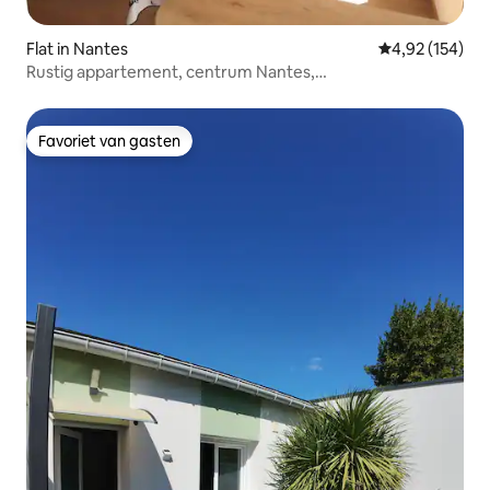
Flat in Nantes
Gemiddelde beo
4,92 (154)
Rustig appartement, centrum Nantes,
parkeerplaats/balkon
Favoriet van gasten
Favoriet van gasten