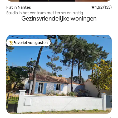
Flat in Nantes
Gemiddelde beo
4,92 (133)
Studio in het centrum met terras en rustig
Gezinsvriendelijke woningen
Favoriet van gasten
Topfavoriet van gasten