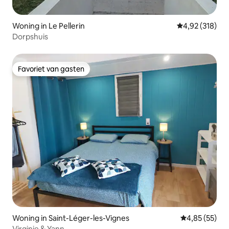
Woning in Le Pellerin
Gemiddelde beo
4,92 (318)
Dorpshuis
Favoriet van gasten
Favoriet van gasten
Woning in Saint-Léger-les-Vignes
Gemiddelde be
4,85 (55)
Virginie & Yann.