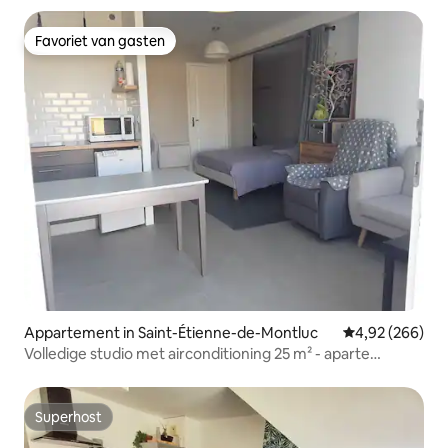
Favoriet van gasten
Favoriet van gasten
Appartement in Saint-Étienne-de-Montluc
Gemiddelde beo
4,92 (266)
Volledige studio met airconditioning 25 m² - aparte
toegang
Superhost
Superhost