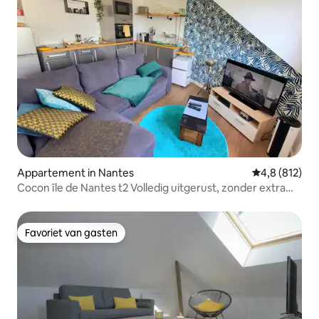
Appartement in Nantes
Gemiddelde be
4,8 (812)
Cocon île de Nantes t2 Volledig uitgerust, zonder extra
kosten
Favoriet van gasten
Favoriet van gasten