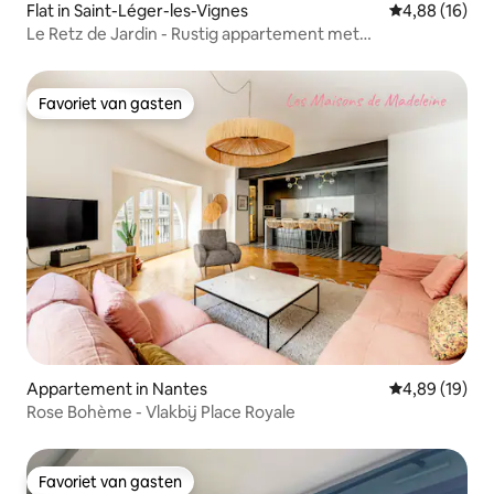
Flat in Saint-Léger-les-Vignes
Gemiddelde be
4,88 (16)
Le Retz de Jardin - Rustig appartement met
parkeerplaats
Favoriet van gasten
Favoriet van gasten
Appartement in Nantes
Gemiddelde be
4,89 (19)
Rose Bohème - Vlakbij Place Royale
Favoriet van gasten
Favoriet van gasten