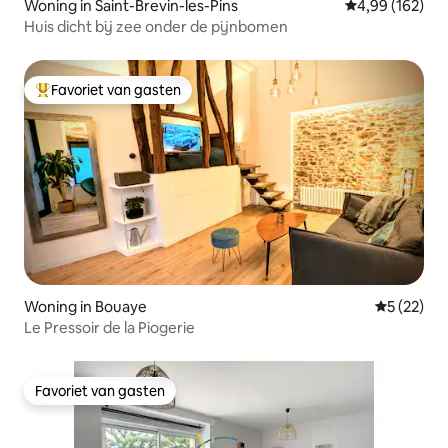
Woning in Saint-Brevin-les-Pins
Gemiddelde beo
4,99 (162)
Huis dicht bij zee onder de pijnbomen
Favoriet van gasten
Topfavoriet van gasten
Woning in Bouaye
Gemiddelde
5 (22)
Le Pressoir de la Piogerie
Favoriet van gasten
Favoriet van gasten