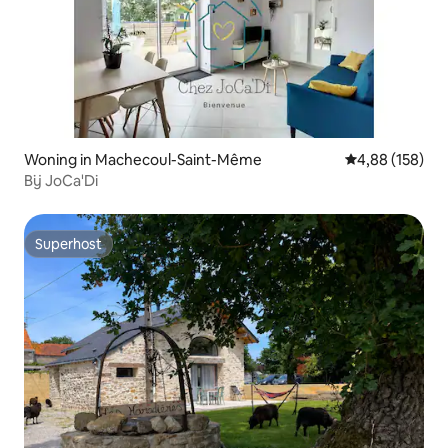
Woning in Machecoul-Saint-Même
Gemiddelde beo
4,88 (158)
Bij JoCa'Di
Superhost
Superhost