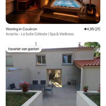
Woning in Couëron
Gemiddelde be
4,95 (21)
Ananta – La Suite Céleste | Spa & Wellness
Favoriet van gasten
Favoriet van gasten