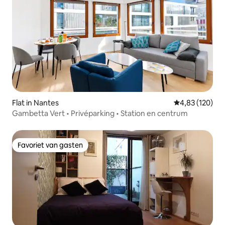
Flat in Nantes
Gemiddelde beo
4,83 (120)
Gambetta Vert • Privéparking • Station en centrum
Favoriet van gasten
Favoriet van gasten