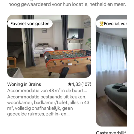
hoog gewaardeerd voor hun locatie, netheid en meer.
Favoriet van gasten
Favoriet van g
Favoriet van gasten
Topfavoriet van 
Woning in Brains
Gemiddelde beoordeling van 4,8
4,83 (107)
Accommodatie van 43 m² in de buurt
van de luchthaven/Planète
Accommodatie bestaande uit keuken,
Sauvage/Indre
woonkamer, badkamer/toilet, alles in 43
m², volledig onafhankelijk, geen
gedeelde ruimtes, zelf in- en
uitchecken, ingang aan de hoofdstraat,
airconditioning, diepvriezer,
sleutelkastje, in het centrum van Brains,
Gastenverblijf in