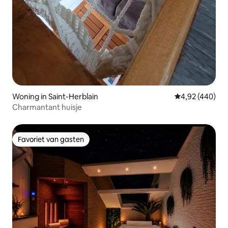
Woning in Saint-Herblain
Gemiddelde beo
4,92 (440)
Charmantant huisje
Favoriet van gasten
Favoriet van gasten