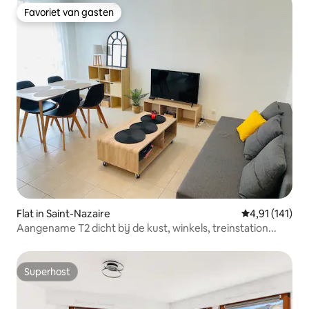
Favoriet van gasten
Favoriet van gasten
Flat in Saint-Nazaire
Gemiddelde be
4,91 (141)
Aangename T2 dicht bij de kust, winkels, treinstation...
Superhost
Superhost