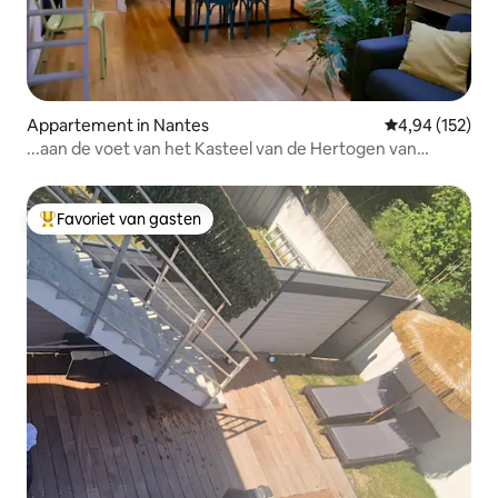
Appartement in Nantes
Gemiddelde beo
4,94 (152)
...aan de voet van het Kasteel van de Hertogen van
Bretagne
Favoriet van gasten
Topfavoriet van gasten