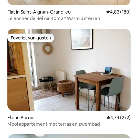
Flat in Saint-Aignan-Grandlieu
Gemiddelde beo
4,83 (180)
Le Rocher de Bel Air 40m2 * Warm 3 sterren
Favoriet van gasten
Favoriet van gasten
Flat in Pornic
Gemiddelde beo
4,79 (272)
Mooi appartement met terras en zwembad