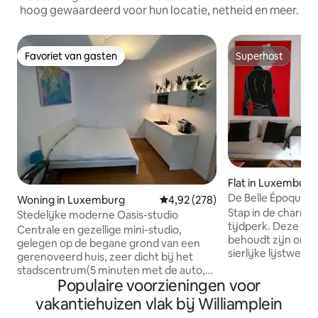
hoog gewaardeerd voor hun locatie, netheid en meer.
Favoriet van gasten
Superhost
Favoriet van gasten
Superhost
Flat in Luxemburg
De Belle Époque 
Woning in Luxemburg
Gemiddelde beoordeling van 4,9
4,92 (278)
Stap in de charme
Stedelijke moderne Oasis-studio
tijdperk. Deze elegante woning
Centrale en gezellige mini-studio,
behoudt zijn origi
gelegen op de begane grond van een
sierlijke lijstwerk
gerenoveerd huis, zeer dicht bij het
essentie van de 
stadscentrum(5 minuten met de auto,
Frankrijk. Een retro ‘70s vibe voegt
Populaire voorzieningen voor
15 minuten lopen en 8 minuten met de
karakter toe en ve
bus), maar ook naar Kirchberg(5
vakantiehuizen vlak bij Williamplein
een woning die doo
minuten met de auto, 15 minuten lopen