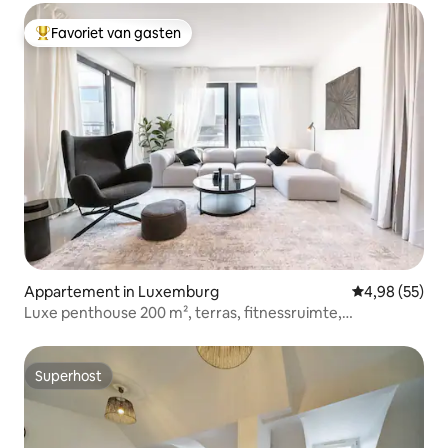
Favoriet van gasten
Topfavoriet van gasten
Appartement in Luxemburg
Gemiddelde be
4,98 (55)
Luxe penthouse 200 m², terras, fitnessruimte,
parkeergelegenheid
Superhost
Superhost