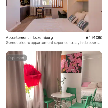
Appartement in Luxemburg
Gemiddelde be
4,91 (35)
Gemeubileerd appartement super centraal, in de buurt
van de kathedraal
Superhost
Superhost