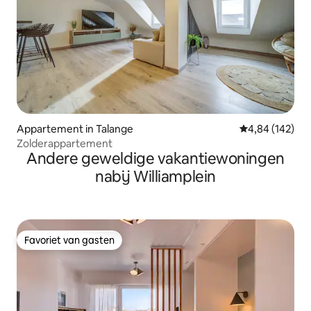
Appartement in Talange
Gemiddelde beo
4,84 (142)
Zolderappartement
Andere geweldige vakantiewoningen
nabij Williamplein
Favoriet van gasten
Favoriet van gasten