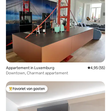
Appartement in Luxemburg
Gemiddelde be
4,95 (55)
Downtown, Charmant appartement
Favoriet van gasten
Topfavoriet van gasten