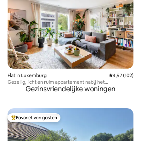
Flat in Luxemburg
Gemiddelde beo
4,97 (102)
Gezellig, licht en ruim appartement nabij het
Gezinsvriendelijke woningen
stadscentrum
Favoriet van gasten
Topfavoriet van gasten