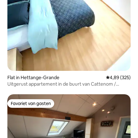
Flat in Hettange-Grande
Gemiddelde beo
4,89 (325)
Uitgerust appartement in de buurt van Cattenom /
Luxemburg
Favoriet van gasten
Favoriet van gasten