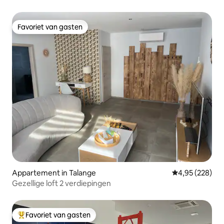
Favoriet van gasten
Favoriet van gasten
Appartement in Talange
Gemiddelde beo
4,95 (228)
Gezellige loft 2 verdiepingen
Favoriet van gasten
Topfavoriet van gasten