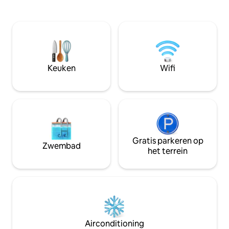
geleefd met behoud v
en 7 minuten met de bus) De studio past
appartement voldo
bij de behoefte aan een kort verblijf
een authentiek en
voor een zakenreis of een bezoek. Mooi
toevluchtsoord mi
groot bed. Kleine eethoek. Een
Opmerking: Dit is 
kitchenette. En een rek om je kleding op
alleen verhuur als 
te hangen. Parkeren langs de straat is
reis. Behandel he
gratis van 18.00 tot 08.00 uur en in het
Keuken
Wifi
weekend. Anders 1 €/uur, max 3 uur
Gratis parkeren op
Zwembad
het terrein
Airconditioning