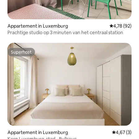
Appartement in Luxemburg
Gemiddelde be
4,78 (92)
Prachtige studio op 3 minuten van het centraal station
Superhost
Superhost
Appartement in Luxemburg
Gemiddelde b
4,67 (3)
Kern Luxemburg-stad - Bullseye