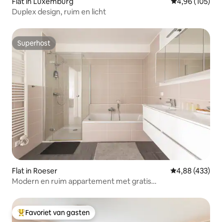
Flat in Luxemburg
Gemiddelde beo
4,96 (105)
Duplex design, ruim en licht
Superhost
Superhost
Flat in Roeser
Gemiddelde beo
4,88 (433)
Modern en ruim appartement met gratis
parkeergelegenheid
Favoriet van gasten
Topfavoriet van gasten