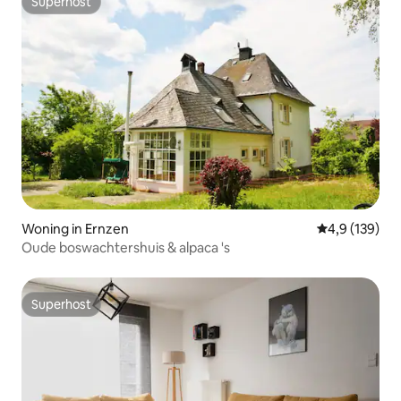
Superhost
Superhost
Woning in Ernzen
Gemiddelde be
4,9 (139)
Oude boswachtershuis & alpaca 's
Superhost
Superhost