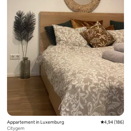
Appartement in Luxemburg
Gemiddelde beo
4,94 (186)
Citygem