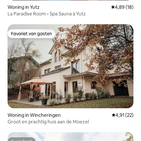
Woning in Yutz
Gemiddelde be
4,89 (18)
La Paradise Room • Spa Sauna à Yutz
Favoriet van gasten
Favoriet van gasten
Woning in Wincheringen
Gemiddelde be
4,91 (22)
Groot en prachtig huis aan de Moezel