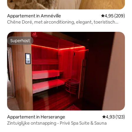
Appartement in Amnéville
Gemiddelde beo
4,95 (209)
Chêne Doré, met airconditioning, elegant, toeristisch
centrum
Superhost
Superhost
Appartement in Herserange
Gemiddelde beo
4,93 (123)
Zintuiglijke ontsnapping - Privé Spa Suite & Sauna