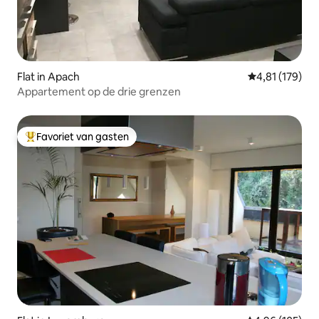
Flat in Apach
Gemiddelde beo
4,81 (179)
Appartement op de drie grenzen
Favoriet van gasten
Topfavoriet van gasten