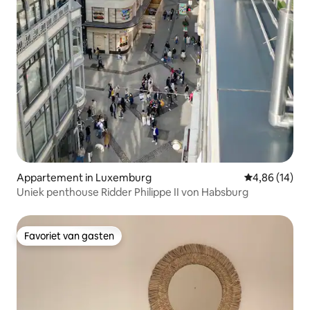
Appartement in Luxemburg
Gemiddelde be
4,86 (14)
Uniek penthouse Ridder Philippe II von Habsburg
Favoriet van gasten
Favoriet van gasten