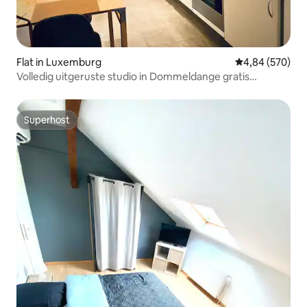
Flat in Luxemburg
Gemiddelde beo
4,84 (570)
Volledig uitgeruste studio in Dommeldange gratis
parkeren
Superhost
Superhost