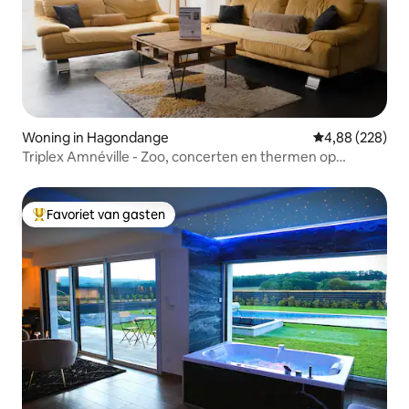
Woning in Hagondange
Gemiddelde beo
4,88 (228)
Triplex Amnéville - Zoo, concerten en thermen op
loopafstand
Favoriet van gasten
Topfavoriet van gasten