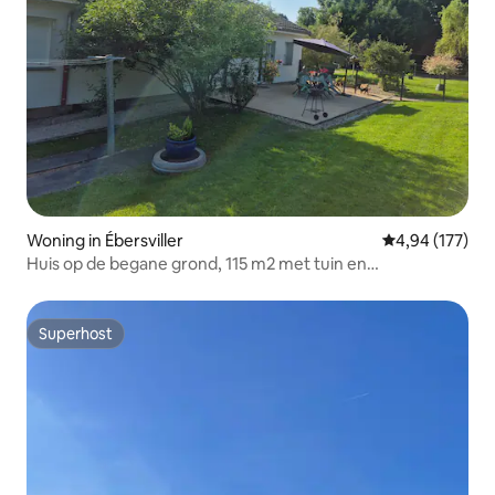
Woning in Ébersviller
Gemiddelde beo
4,94 (177)
Huis op de begane grond, 115 m2 met tuin en
parkeerplaats
Superhost
Superhost