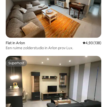
Flat in Arlon
Gemiddelde beo
4,93 (138)
Een ruime zolderstudio in Arlon prov Lux.
Superhost
Superhost