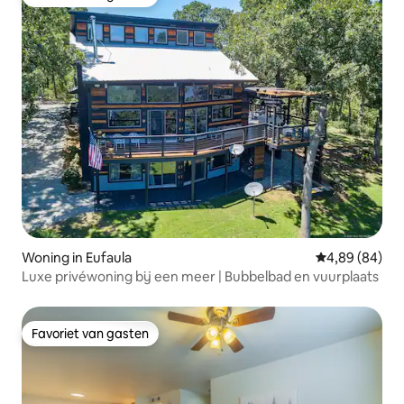
Favoriet van gasten
Woning in Eufaula
Gemiddelde be
4,89 (84)
Luxe privéwoning bij een meer | Bubbelbad en vuurplaats
Favoriet van gasten
Favoriet van gasten