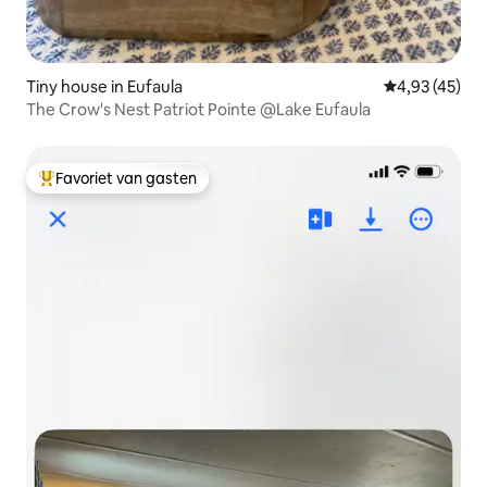
Tiny house in Eufaula
Gemiddelde be
4,93 (45)
The Crow's Nest Patriot Pointe @Lake Eufaula
Favoriet van gasten
Topfavoriet van gasten