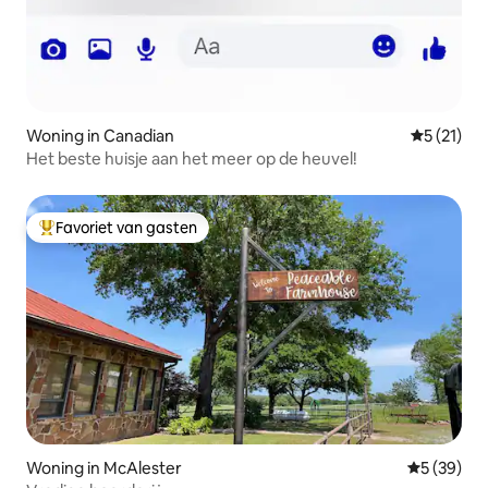
Woning in Canadian
Gemiddeld
5 (21)
Het beste huisje aan het meer op de heuvel!
Favoriet van gasten
Topfavoriet van gasten
Woning in McAlester
Gemiddelde
5 (39)