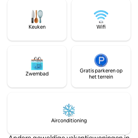
toegang tot het water. Waterschoenen
van een aantal ge
worden aanbevolen, het is behoorlijk
Na een geweldige d
rotsachtig. Kamer 1 heeft een queensize
in de comfortabe
bed. Kamer 2 heeft de optie van 2-xl
goede nachtrust. 
eenpersoonsbedden die kunnen
als een beleefdhe
Keuken
Wifi
worden omgezet naar een kingsize bed
voor uw boot. Sorr
indien gewenst. Ook een queensize
toegestaan.
slaapbank voor extra gasten.
Gratis parkeren op
Zwembad
het terrein
Airconditioning