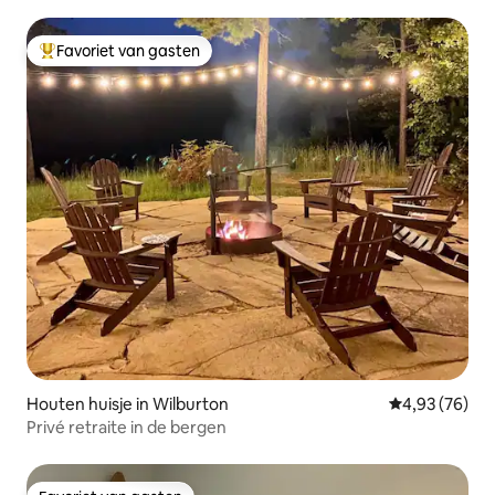
Favoriet van gasten
Topfavoriet van gasten
Houten huisje in Wilburton
Gemiddelde be
4,93 (76)
Privé retraite in de bergen