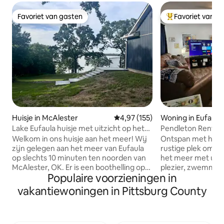
Favoriet van gasten
Favoriet van g
Favoriet van gasten
Topfavoriet van 
Huisje in McAlester
Gemiddelde beoordeling van 4,9
4,97 (155)
Woning in Eufaula
Lake Eufaula huisje met uitzicht op het
Pendleton Rentals
meer!
Welkom in ons huisje aan het meer! Wij
Ontspan met het h
zijn gelegen aan het meer van Eufaula
rustige plek om te
op slechts 10 minuten ten noorden van
het meer met uren
McAlester, OK. Er is een boothelling op
plezier, zwemmen en vis
Populaire voorzieningen in
minder dan een mijl afstand. Geniet van
naar het huis en g
het uitzicht op het meer vanaf de
Speel spelletjes en
vakantiewoningen in Pittsburg County
afgeschermde veranda, de schommel
en kook hotdogs e
op de veranda in de lagere achtertuin of
marshmallows. Ik wil n
een hangmat naast het water. Inclusief
slechts een paar 