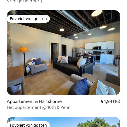
Vredige boerderij
Favoriet van gasten
Favoriet van gasten
Appartement in Hartshorne
Gemiddelde be
4,94 (16)
Het appartement @ 10th & Penn
Favoriet van gasten