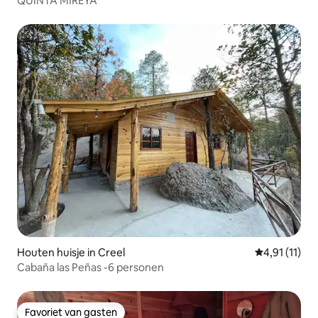
QUINTA MIREYA
Houten huisje in Creel
Gemiddelde b
4,91 (11)
Cabaña las Peñas -6 personen
Favoriet van gasten