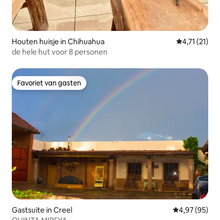
Houten huisje in Chihuahua
Gemiddelde b
4,71 (21)
de hele hut voor 8 personen
Favoriet van gasten
Favoriet van gasten
Gastsuite in Creel
Gemiddelde be
4,97 (95)