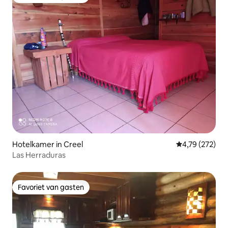
Favoriet van gasten
Hotelkamer in Creel
Gemiddelde beo
4,79 (272)
Las Herraduras
Favoriet van gasten
Favoriet van gasten