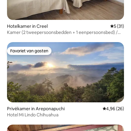
Hotelkamer in Creel
Gemiddeld
5 (31)
Kamer (2 tweepersoonsbedden + 1 eenpersoonsbed) /
Hotel
Favoriet van gasten
Favoriet van gasten
Privékamer in Areponapuchi
Gemiddelde be
4,96 (26)
Hotel Mi Lindo Chihuahua