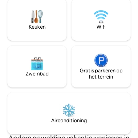
confortable, ideal
termales, barrancas del cobre, entre
lo auténtico, la tr
otros.
con el entorno, di
urbano u hotelero
Keuken
Wifi
Gratis parkeren op
Zwembad
het terrein
Airconditioning