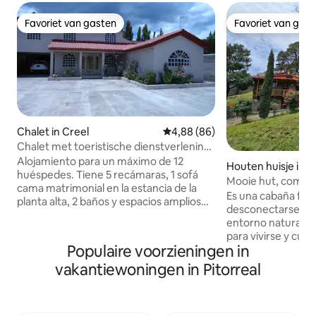
Favoriet van gasten
Favoriet van gas
Favoriet van gasten
Favoriet van gas
Chalet in Creel
Gemiddelde beoordeling van 4,
4,88 (86)
Chalet met toeristische dienstverlening
Creel
Alojamiento para un máximo de 12
Houten huisje in C
huéspedes. Tiene 5 recámaras, 1 sofá
Mooie hut, comfor
cama matrimonial en la estancia de la
Es una cabaña fami
planta alta, 2 baños y espacios amplios
desconectarse y d
para usar colchones de piso si desean
entorno natural. 
agregarse más huéspedes, previo
para vivirse y cui
acuerdo con el anfitrión. Con cocina
Populaire voorzieningen in
por lo que agrade
equipada. Se encuentra ubicada céntrica
huéspedes tratarl
vakantiewoningen in Pitorreal
a un lado de la avenida principal del
dentro del pueblo
pueblo mágico de Creel. Lugar de fácil
boscosa a unos 30
acceso a lugares turísticos como son:
carretera, ofrece 
Lago de arareco, cascadas, aguas