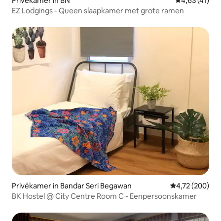
Privékamer in BN
Gemiddelde b
4,63 (41)
EZ Lodgings - Queen slaapkamer met grote ramen
Privékamer in Bandar Seri Begawan
Gemiddelde beo
4,72 (200)
BK Hostel @ City Centre Room C - Eenpersoonskamer