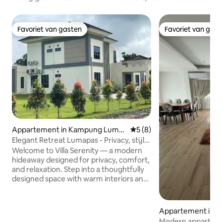
Favoriet van gasten
Favoriet van gas
Favoriet van gasten
Favoriet van gas
Appartement in Kampung Luma
Gemiddelde beoordeling va
5 (8)
pas
Elegant Retreat Lumapas - Privacy, stijl
en comfort
Welcome to Villa Serenity — a modern
hideaway designed for privacy, comfort,
and relaxation. Step into a thoughtfully
designed space with warm interiors and
a calming atmosphere, perfect for
unwinding or simply enjoying a quiet
retreat. Outdoors, the spacious patio
Appartement in Ba
offers an inviting setting for morning
egawan
Modern appartem