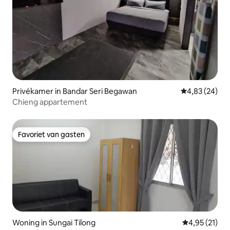
Privékamer in Bandar Seri Begawan
Gemiddelde be
4,83 (24)
Chieng appartement
Favoriet van gasten
Favoriet van gasten
Woning in Sungai Tilong
Gemiddelde be
4,95 (21)