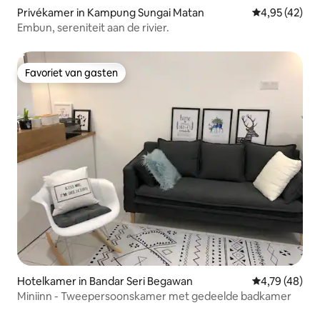
Privékamer in Kampung Sungai Matan
Gemiddelde be
4,95 (42)
Embun, sereniteit aan de rivier.
Favoriet van gasten
Favoriet van gasten
Hotelkamer in Bandar Seri Begawan
Gemiddelde be
4,79 (48)
Miniinn - Tweepersoonskamer met gedeelde badkamer