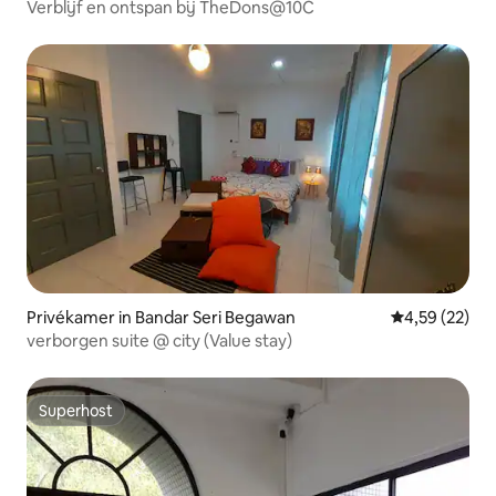
Verblijf en ontspan bij TheDons@10C
Privékamer in Bandar Seri Begawan
Gemiddelde be
4,59 (22)
verborgen suite @ city (Value stay)
Superhost
Superhost