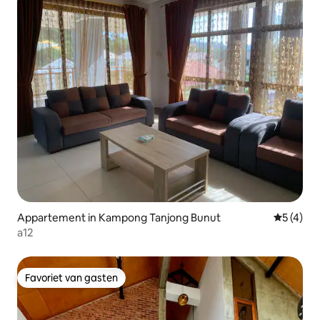
Appartement in Kampong Tanjong Bunut
Gemiddeld
5 (4)
a12
Favoriet van gasten
Favoriet van gasten