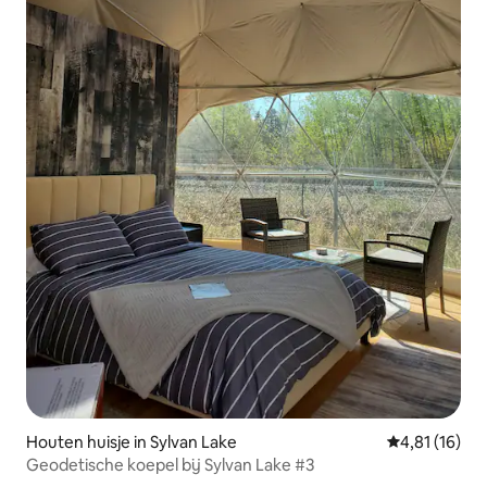
Houten huisje in Sylvan Lake
Gemiddelde b
4,81 (16)
Geodetische koepel bij Sylvan Lake #3