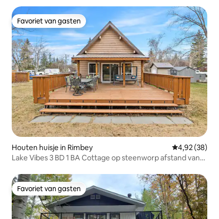
Favoriet van gasten
Favoriet van gasten
Houten huisje in Rimbey
Gemiddelde be
4,92 (38)
Lake Vibes 3 BD 1 BA Cottage op steenworp afstand van
het meer
Favoriet van gasten
Favoriet van gasten