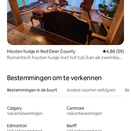
Houten huisje in Red Deer County
Gemiddelde be
4,86 (59)
Romantisch houten huisje met hot tub (kan als zwembad
dienen)
Bestemmingen om te verkennen
Bestemmingen in de buurt
Andere soorten verblijven
Bes
Calgary
Canmore
Vakantiewoningen
Vakantiewoningen
Edmonton
Banff
Vakantiewoningen
Vakantiewoningen