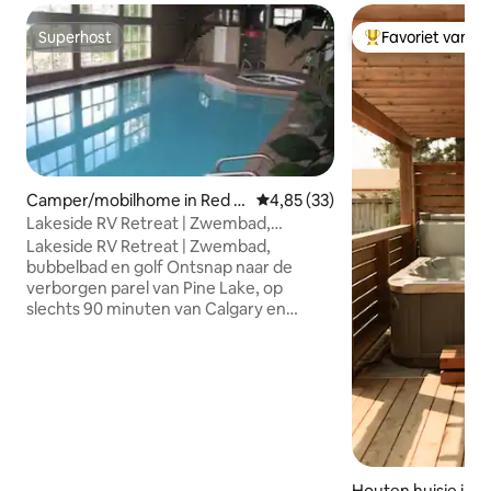
Superhost
Favoriet van g
Superhost
Topfavoriet van 
Camper/mobilhome in Red D
Gemiddelde beoordeling van 4,
4,85 (33)
eer County
Lakeside RV Retreat | Zwembad,
bubbelbad en toegang tot de golfbaan
Lakeside RV Retreat | Zwembad,
bubbelbad en golf Ontsnap naar de
verborgen parel van Pine Lake, op
slechts 90 minuten van Calgary en
Edmonton! Deze gezellige camper in
glamping-stijl biedt een eigen terras,
een vuurplaats en voorzieningen in
resortstijl. Geniet van toegang tot het
meer, een 18-holes golfbaan en een
binnenzwembad en bubbelbad (apr-
oktober). Geschikt voor vier gasten met
een queensize bed, een stapelbed, een
Houten huisje in S