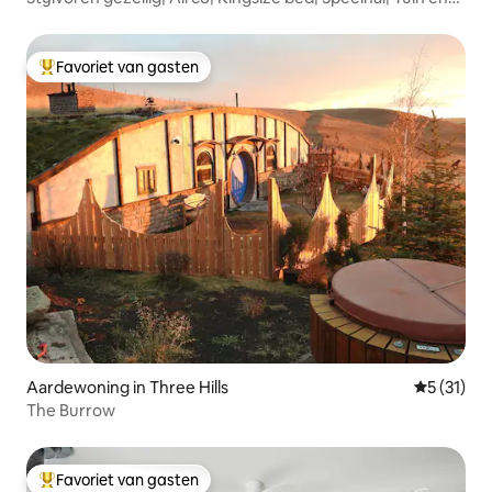
barbecue
Favoriet van gasten
Topfavoriet van gasten
Aardewoning in Three Hills
Gemiddeld
5 (31)
The Burrow
Favoriet van gasten
Topfavoriet van gasten