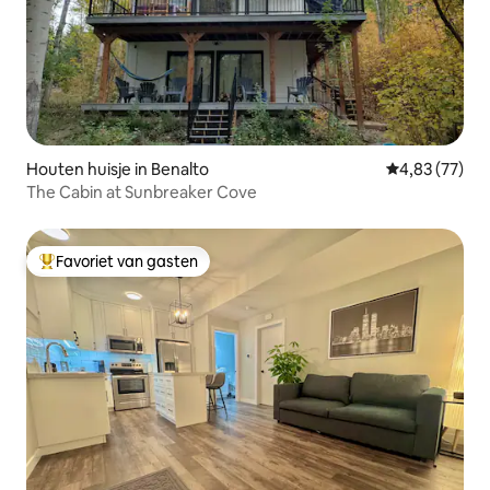
Houten huisje in Benalto
Gemiddelde be
4,83 (77)
The Cabin at Sunbreaker Cove
Favoriet van gasten
Topfavoriet van gasten