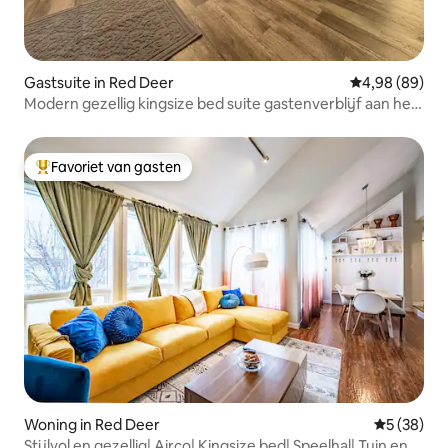
Gastsuite in Red Deer
Gemiddelde be
4,98 (89)
Modern gezellig kingsize bed suite gastenverblijf aan het
park
Favoriet van gasten
Topfavoriet van gasten
Woning in Red Deer
Gemiddelde
5 (38)
Stijlvol en gezellig| Airco| Kingsize bed| Speelhal| Tuin en