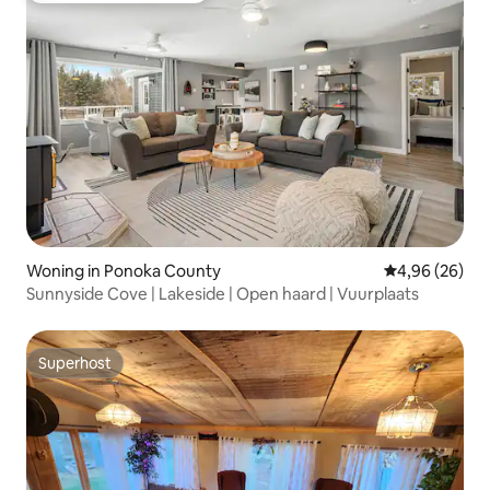
Woning in Ponoka County
Gemiddelde be
4,96 (26)
Sunnyside Cove | Lakeside | Open haard | Vuurplaats
Superhost
Superhost