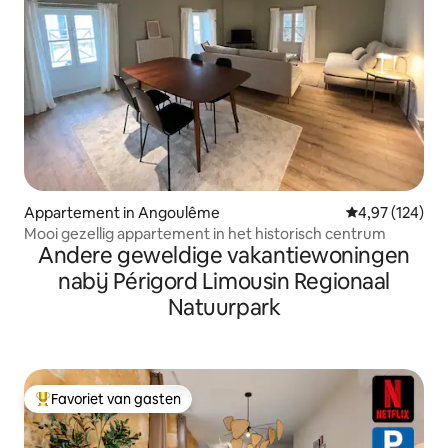
Appartement in Angoulême
Gemiddelde beo
4,97 (124)
Mooi gezellig appartement in het historisch centrum
Andere geweldige vakantiewoningen
nabij Périgord Limousin Regionaal
Natuurpark
Favoriet van gasten
Topfavoriet van gasten