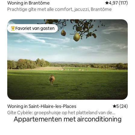
Woning in Brantôme
Gemiddelde be
4,97 (117)
Prachtige gîte met alle comfort, jacuzzi, Brantôme
Favoriet van gasten
Topfavoriet van gasten
Woning in Saint-Hilaire-les-Places
Gemiddelde
5 (24)
Gîte Cybèle: groepshuisje op het platteland van de
Appartementen met airconditioning
Limousin