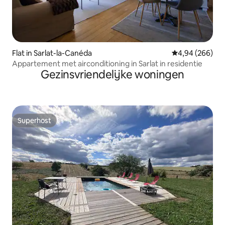
Flat in Sarlat-la-Canéda
Gemiddelde beo
4,94 (266)
Appartement met airconditioning in Sarlat in residentie
Gezinsvriendelijke woningen
Superhost
Superhost