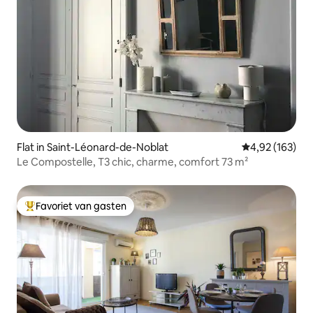
Flat in Saint-Léonard-de-Noblat
Gemiddelde beo
4,92 (163)
Le Compostelle, T3 chic, charme, comfort 73 m²
Favoriet van gasten
Topfavoriet van gasten