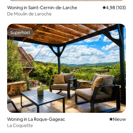
Woning in Saint-Cernin-de-Larche
Gemiddelde beo
4,98 (103)
De Moulin de Laroche
Superhost
Superhost
Woning in La Roque-Gageac
Nieuwe ac
Nieuw
La Coquette