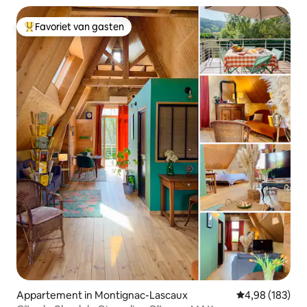
Favoriet van gasten
Topfavoriet van gasten
Appartement in Montignac-Lascaux
Gemiddelde beo
4,98 (183)