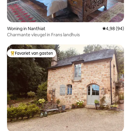
Woning in Nanthiat
Gemiddelde be
4,98 (94)
Charmante vleugel in Frans landhuis
Favoriet van gasten
Topfavoriet van gasten