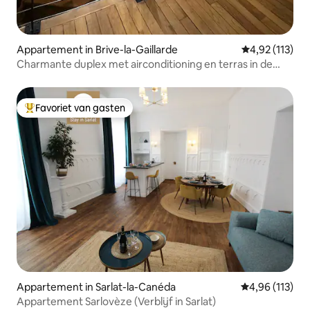
Appartement in Brive-la-Gaillarde
Gemiddelde be
4,92 (113)
Charmante duplex met airconditioning en terras in de
stad
Favoriet van gasten
Topfavoriet van gasten
Appartement in Sarlat-la-Canéda
Gemiddelde beo
4,96 (113)
Appartement Sarlovèze (Verblijf in Sarlat)