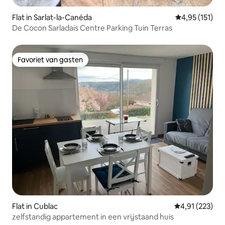
Flat in Sarlat-la-Canéda
Gemiddelde be
4,95 (151)
De Cocon Sarladais Centre Parking Tuin Terras
Favoriet van gasten
Favoriet van gasten
Flat in Cublac
Gemiddelde beo
4,91 (223)
zelfstandig appartement in een vrijstaand huis