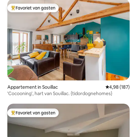
Favoriet van gasten
Topfavoriet van gasten
Appartement in Souillac
Gemiddelde beo
4,98 (187)
'Cocooning', hart van Souillac. {tidordognehomes}
Favoriet van gasten
Topfavoriet van gasten