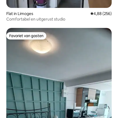
Flat in Limoges
Gemiddelde beo
4,88 (256)
Comfortabel en uitgerust studio
Favoriet van gasten
Favoriet van gasten