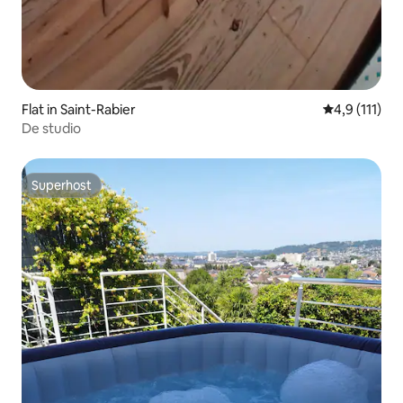
Flat in Saint-Rabier
Gemiddelde b
4,9 (111)
De studio
Superhost
Superhost