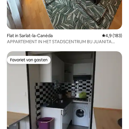
Flat in Sarlat-la-Canéda
Gemiddelde be
4,9 (183)
APPARTEMENT IN HET STADSCENTRUM BIJ JUANITA
SARLAT 24200
Favoriet van gasten
Favoriet van gasten