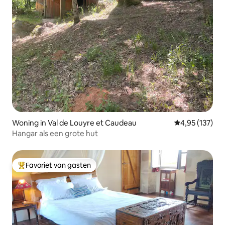
Woning in Val de Louyre et Caudeau
Gemiddelde beo
4,95 (137)
Hangar als een grote hut
Favoriet van gasten
Topfavoriet van gasten