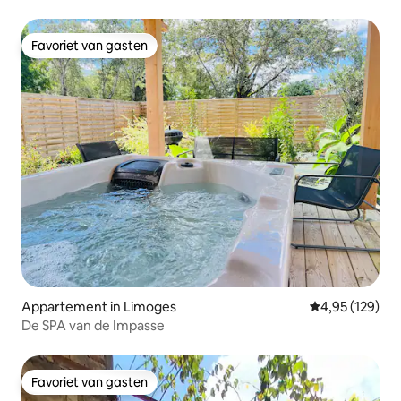
Favoriet van gasten
Favoriet van gasten
Appartement in Limoges
Gemiddelde beo
4,95 (129)
De SPA van de Impasse
Favoriet van gasten
Favoriet van gasten