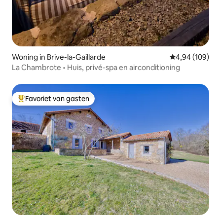
Woning in Brive-la-Gaillarde
Gemiddelde beo
4,94 (109)
La Chambrote • Huis, privé-spa en airconditioning
Favoriet van gasten
Topfavoriet van gasten