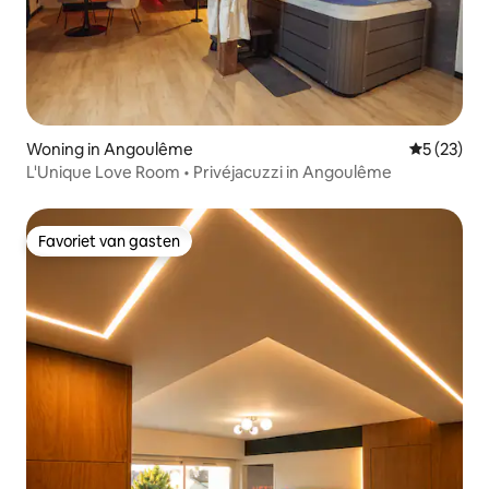
Woning in Angoulême
Gemiddelde
5 (23)
L'Unique Love Room • Privéjacuzzi in Angoulême
Favoriet van gasten
Favoriet van gasten