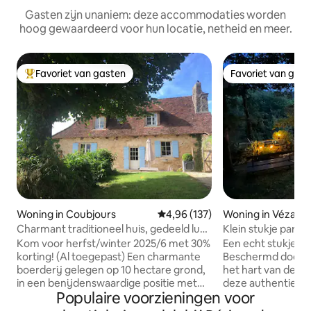
Gasten zijn unaniem: deze accommodaties worden
hoog gewaardeerd voor hun locatie, netheid en meer.
Favoriet van gasten
Favoriet van gas
Topfavoriet van gasten
Favoriet van gas
Woning in Coubjours
Gemiddelde beoordeling van 4,9
4,96 (137)
Woning in Vézac
Charmant traditioneel huis, gedeeld luxe
Klein stukje paradi
zwembad
Kom voor herfst/winter 2025/6 met 30%
Een echt stukje v
korting! (Al toegepast) Een charmante
Beschermd door de
boerderij gelegen op 10 hectare grond,
het hart van de go
in een benijdenswaardige positie met
deze authentieke Péri
Populaire voorzieningen voor
uitzonderlijke uitzichten. Om op elk
in een magisch ge
moment van het jaar van te genieten.
van Sarlat. Zeldzaa