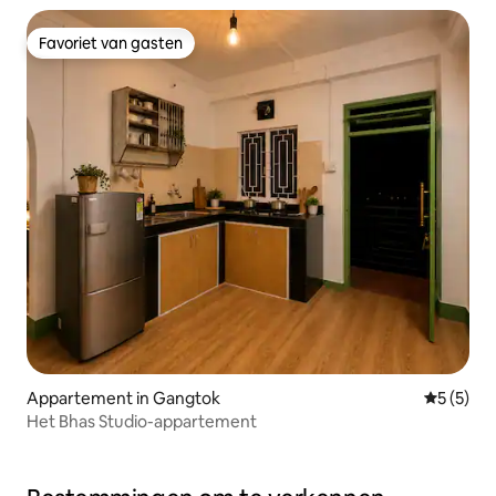
Favoriet van gasten
Favoriet van gasten
Appartement in Gangtok
Gemiddeld
5 (5)
Het Bhas Studio-appartement