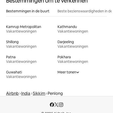
Bestemmingen om te verkennen
Bestemmingen in de buurt
Beste bezienswaardigheden in de
Kamrup Metropolitan
Kathmandu
Vakantiewoningen
Vakantiewoningen
Shillong
Darjeeling
Vakantiewoningen
Vakantiewoningen
Patna
Pokhara
Vakantiewoningen
Vakantiewoningen
Guwahati
Meer tonen
Vakantiewoningen
Airbnb
India
Sikkim
Penlong