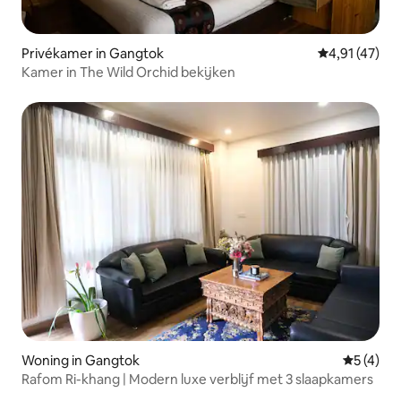
Privékamer in Gangtok
Gemiddelde b
4,91 (47)
Kamer in The Wild Orchid bekijken
Woning in Gangtok
Gemiddeld
5 (4)
Rafom Ri-khang | Modern luxe verblijf met 3 slaapkamers