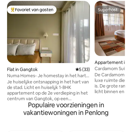
Favoriet van gasten
Superhost
Topfavoriet van gasten
Superhost
Appartement in 
Cardamom Suite - 
Flat in Gangtok
Gemiddelde beoordeling van
5 (33)
Residence
De Cardamom Suit
Numa Homes- Je homestay in het hart
luxe ruimte die ge
van Gangtok
Je huiselijke ontsnapping in het hart van
is. De grote ramen
de stad. Licht en huiselijk 1-BHK
licht binnen en bi
appartement op de 2e verdieping in het
schilderachtige ui
centrum van Gangtok, op een
ruimte bevindt zi
Populaire voorzieningen in
steenworp afstand van MG Marg. Met
onafhankelijke ver
cafés, restaurants en geldautomaten op
vakantiewoningen in Penlong
volledige privacy. 
een minuut lopen en taxi's die
functioneel en is 
gemakkelijk beschikbaar zijn, ben je
gasfornuis, een m
perfect gelegen om de stad te
waterkoker, een b