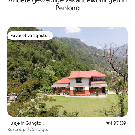
Andere geweldige vakantiewoningen in
Penlong
Favoriet van gasten
Favoriet van gasten
Huisje in Gangtok
Gemiddelde be
4,97 (39)
Burpeepal Cottage.