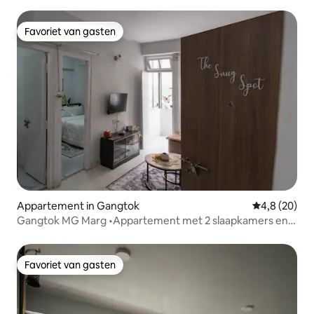
Favoriet van gasten
Favoriet van gasten
Appartement in Gangtok
Gemiddelde b
4,8 (20)
Gangtok MG Marg •Appartement met 2 slaapkamers en
uitzicht op de stad•GEZELLIG APPARTEMENT
Favoriet van gasten
Favoriet van gasten