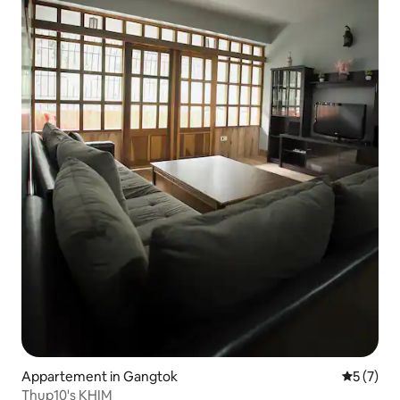
Appartement in Gangtok
Gemiddeld
5 (7)
Thup10's KHIM