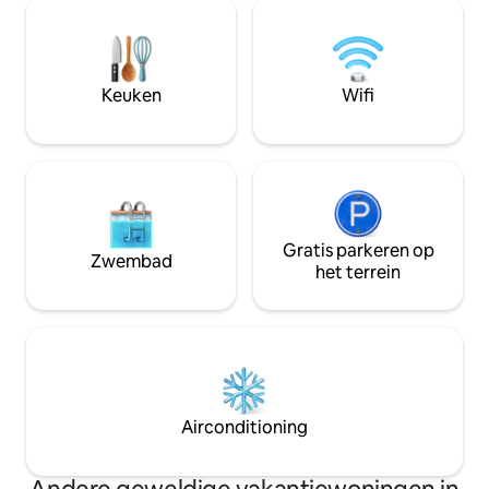
verkennen. Het ruime, luchtige en
en servies. We he
minimalistische appartement
parkeerplaats. W
combineert comfort met een premium
samengestelde b
gevoel, waardoor het een ideale
en transfers rege
uitvalsbasis is voor koppels, soloreizigers
Keuken
Wifi
geweldige aanbied
of gezinnen die op zoek zijn naar een
verblijven
ontspannen verblijf. Stap binnen, maak
het je gemakkelijk en geniet van je
woning in Gangtok.
Gratis parkeren op
Zwembad
het terrein
Airconditioning