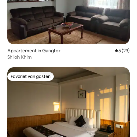
Appartement in Gangtok
Gemiddelde
5 (23)
Shiloh Khim
Favoriet van gasten
Favoriet van gasten