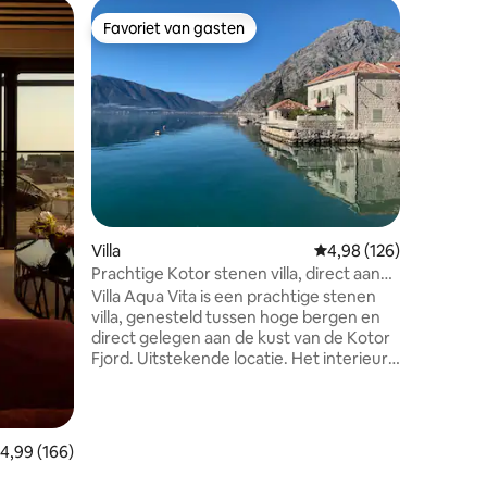
Apparte
Favoriet van gasten
Favorie
Favoriet van gasten
Favorie
Insula L
Insula L
stylish 
Dubrovni
view of t
Lovrijen
a 75m² t
you need
apartment
ecensies
furnished
Villa
Gemiddelde beoordeling
4,98 (126)
kitchen. 
one en-su
Prachtige Kotor stenen villa, direct aan
a separate st
zee
Villa Aqua Vita is een prachtige stenen
the apar
villa, genesteld tussen hoge bergen en
direct gelegen aan de kust van de Kotor
Fjord. Uitstekende locatie. Het interieur
is modern met optimale faciliteiten voor
zowel korte verblijven als werken op
afstand. Centraal
verwarmd/airconditioning. Er zijn twee
emiddelde beoordeling van 4,99 op 5, 166 recensies
4,99 (166)
suites, elk met bed & badkamers op één
niveau en werk- en media-ruimte op de