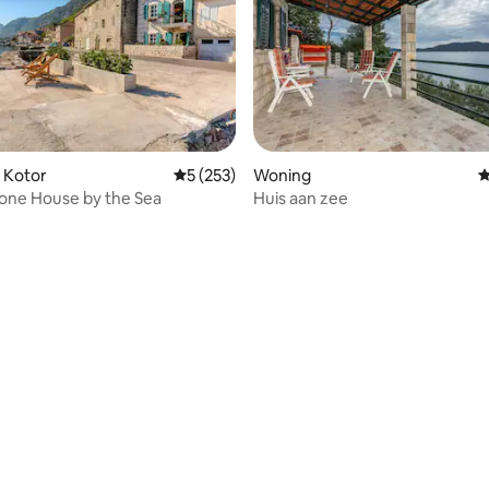
 Kotor
Gemiddelde beoordeling van 5 op 5, 253 r
5 (253)
Woning
G
tone House by the Sea
Huis aan zee