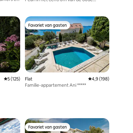
ecensies
binnenstad
Favoriet van gasten
Favoriet van gasten
ecensies
Gemiddelde beoordeling van 5 op 5, 125 recensies
5 (125)
Flat
Gemiddelde beoordelin
4,9 (198)
Familie-appartement Ani *****
Favoriet van gasten
Favoriet van gasten