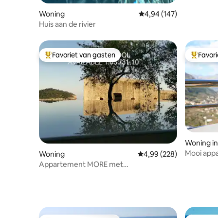
Woning
Gemiddelde beoordeling
4,94 (147)
Huis aan de rivier
Favoriet van gasten
Favor
Topfavoriet van gasten
Topfavor
Woning in 
Mooi appa
Woning
Gemiddelde beoordeling
4,99 (228)
Appartement MORE met
overloopzwembad