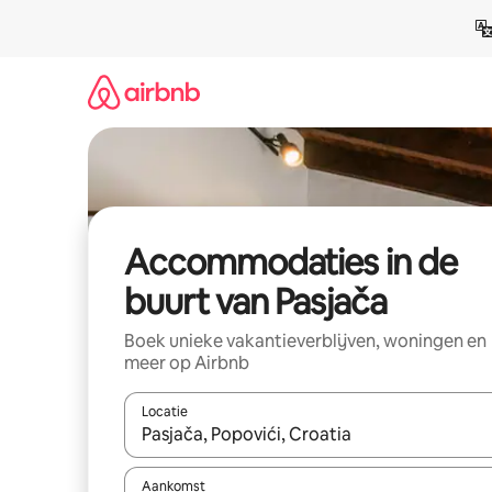
Ga
direct
naar
inhoud
Accommodaties in de
buurt van Pasjača
Boek unieke vakantieverblijven, woningen en
meer op Airbnb
Locatie
Wanneer er resultaten beschikbaar zijn, maak je 
Aankomst