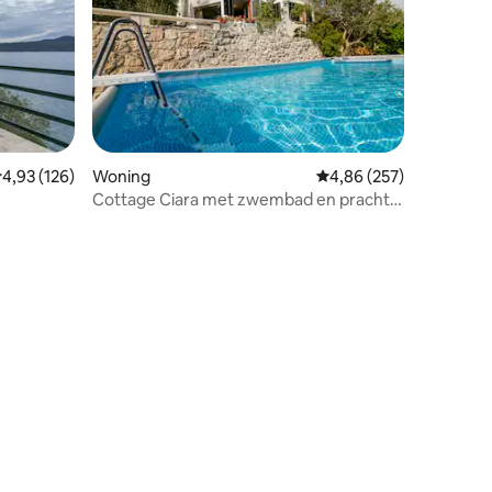
ecensies
emiddelde beoordeling van 4,93 op 5, 126 recensies
4,93 (126)
Woning
Gemiddelde beoordeling
4,86 (257)
Cottage Ciara met zwembad en prachtig
uitzicht op rivier/zee