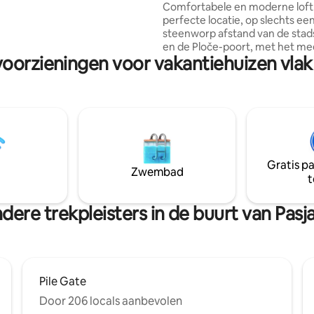
slaapkamers en uitzicht op de 
Comfortabele en moderne loft
id uit te breiden en ervoor te
perfecte locatie, op slechts ee
 je vakantie onvergetelijk is.
steenworp afstand van de sta
en de Ploče-poort, met het me
voorzieningen voor vakantiehuizen vlak 
verbazingwekkende uitzicht o
stad, zee en het eiland Lokrum
bestaat uit 2 tweepersoonssla
badkamer, toilet, volledig uitge
keuken, kantoor en bedrieglijk
woonkamer met terras met uit
magische daken en de oude ha
Dubrovnik. Gelegen net boven
Gratis p
binnenstad in Ploče gebied, alle
Zwembad
t
belangrijke attracties en stran
op loopafstand.
dere trekpleisters in de buurt van Pasj
Pile Gate
Door 206 locals aanbevolen