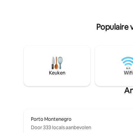
gemeubileerd terras met uitzicht op de
gastvrijhe
Adriatische Zee, dat een
zorgen dat
adembenemend uitzicht op het
historische Dubrovnik biedt. Gasten
Populaire 
kunnen ontspannen in de tuin, ingericht
met barbecuefaciliteiten en een
eethoek in de buitenlucht onder de
pergola. Ligstoelen zijn aanwezig.
Wasfaciliteiten bestaan uit een
wasmachine en een droger.
Keuken
Wifi
An
Porto Montenegro
Door 333 locals aanbevolen