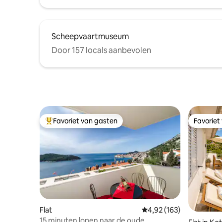
Scheepvaartmuseum
Door 157 locals aanbevolen
Favoriet van gasten
Favoriet
Topfavoriet van gasten
Favoriet
Flat
Gemiddelde beoordeling
4,92 (163)
15 minuten lopen naar de oude