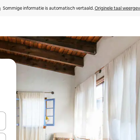
Sommige informatie is automatisch vertaald. 
Originele taal weerge
een keuze met je de pijltjestoetsen omhoog en omlaag, óf door te tikk