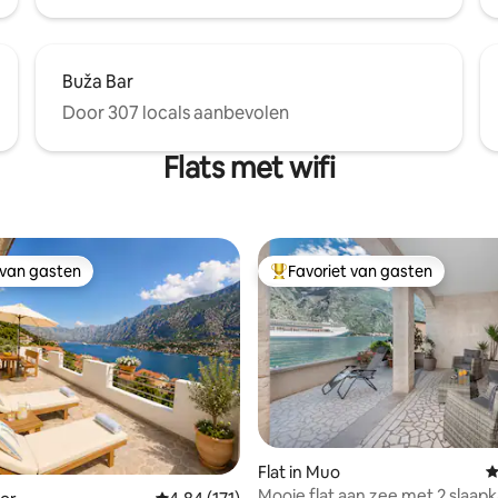
Buža Bar
Door 307 locals aanbevolen
Flats met wifi
 van gasten
Favoriet van gasten
 van gasten
Topfavoriet van gasten
 van 4,92 op 5, 163 recensies
Flat in Muo
G
Mooie flat aan zee met 2 slaap