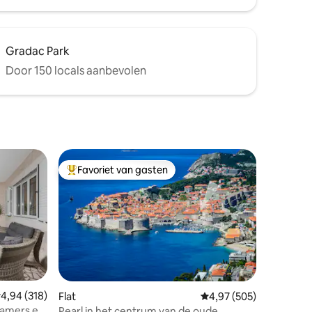
Gradac Park
Door 150 locals aanbevolen
Favoriet van gasten
Topfavoriet van gasten
emiddelde beoordeling van 4,94 op 5, 318 recensies
4,94 (318)
Flat
Gemiddelde beoordeling
4,97 (505)
kamers en
Pearl in het centrum van de oude