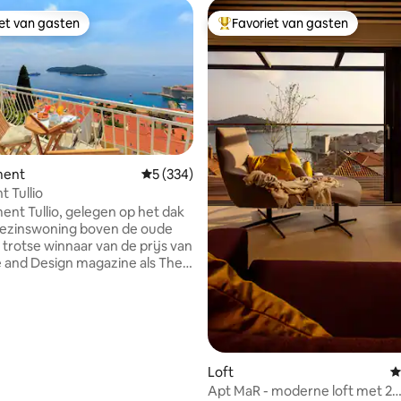
iet van gasten
Favoriet van gasten
iet van gasten
Topfavoriet van gasten
ment
Gemiddelde beoordeling van 5 op 5, 334 r
5 (334)
ing van 5 op 5, 102 recensies
 Tullio
nt Tullio, gelegen op het dak
gezinswoning boven de oude
e trotse winnaar van de prijs van
and Design magazine als The
c Apartment in Kroatië voor
zijn enorm trots op onze
 omdat dit een familiebedrijf is
nze visies en decoratieve
combineerden zonder
nele hulp bij het ontwerpen
Loft
G
t van je thuis weg
Apt MaR - moderne loft met 2
 we zijn hier om onze warme