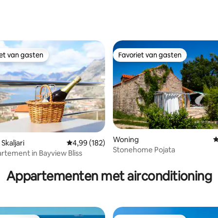
 van 4,94 op 5, 147 recensies
iet van gasten
Favoriet van gasten
iet van gasten
Favoriet van gasten
Woning
G
Skaljari
Gemiddelde beoordeling van 4,99 op 5, 182 r
4,99 (182)
Stonehome Pojata
rtement in Bayview Bliss
 van 4,99 op 5, 228 recensies
Appartementen met airconditioning