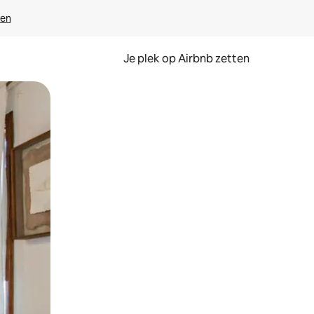
ven
Je plek op Airbnb zetten
en of swipen.