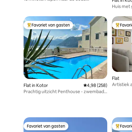
Flat in Ko
binnenstad - Perfect balkon 2BDR
Huis met 
uitzicht o
Favoriet van gasten
Favor
Topfavoriet van gasten
Topfavor
Flat
Artistiek
Flat in Kotor
Gemiddelde beoordeling
4,98 (258)
oude sta
Prachtig uitzicht Penthouse - zwembad
en gratis parkeren
Favoriet van gasten
Favor
Favoriet van gasten
Topfavor