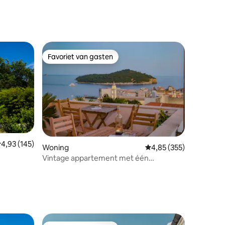
Favoriet van gasten
Favoriet van gasten
emiddelde beoordeling van 4,93 op 5, 145 recensies
4,93 (145)
ecensies
Woning
Gemiddelde beoordeling
4,85 (355)
Vintage appartement met één
slaapkamer en uitzicht op zee