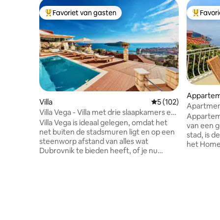
Favoriet van gasten
Favor
Topfavoriet van gasten
Topfavor
Apparte
Villa
Gemiddelde beoordel
5 (102)
Apartment
Villa Vega - Villa met drie slaapkamers en
Apparteme
zwembad
Villa Vega is ideaal gelegen, omdat het
van een 
net buiten de stadsmuren ligt en op een
stad, is d
steenworp afstand van alles wat
het Home 
Dubrovnik te bieden heeft, of je nu
Best Atti
geïnteresseerd bent in de historische
2017. We 
oude stad en de vele
prestatie,
bezienswaardigheden of in de
waar we o
mediterrane zon en zwemmen in de
fakkels 
kristalheldere Adriatische zee. Villa Vega,
professio
prachtige villa met drie slaapkamers,
van onze ruimte. Genie
heeft een eigen buitenzwembad en een
van huis,