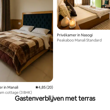
Privékamer in Nasogi
Peakaboo Manali Standard
ng van 4,8 op 5, 20 recensies
r in Manali
Gemiddelde beoordeling van 4,85 op 5, 20 r
4,85 (20)
eam cottage (3 BHK)
Gastenverblijven met terras