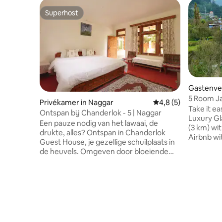
Superhost
Superhost
Gastenverb
5 Room Ja
Privékamer in Naggar
Gemiddelde beoordel
4,8 (5)
Take it ea
Ontspan bij Chanderlok - 5 | Naggar
Luxury Gl
Een pauze nodig van het lawaai, de
(3 km) wi
drukte, alles? Ontspan in Chanderlok
Airbnb wi
Guest House, je gezellige schuilplaats in
rooms, AC
de heuvels. Omgeven door bloeiende
Room max 
tuin, vogels en vlinders, adembenemend
Enjoy pan
uitzicht op de bergen, rustige landelijke
capped mou
omgeving, huisgemaakt eten en wifi, is
bonfire l
de plek ideaal voor vrienden, familie,
location. 
koppels en soloreizigers voor zowel
groups se
korte uitstapjes als lange verblijven. We
Manali un
zijn centraal gelegen tussen Kullu en
30 meter 