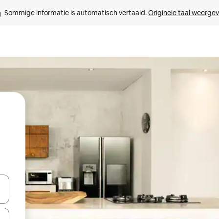
Sommige informatie is automatisch vertaald. 
Originele taal weerge
een keuze met je de pijltjestoetsen omhoog en omlaag, óf door te tikk