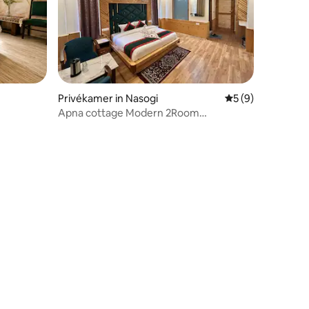
Privékamer in Nasogi
Gemiddelde beoord
5 (9)
Apna cottage Modern 2Room
Apartment
ecensies