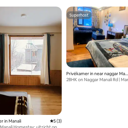
Superhost
Superhost
Privékamer in near naggar Man
ali
2BHK on Naggar Manali Rd | Man
Getaway
tie
r in Manali
Gemiddelde beoordeling van 5 op 5, 3 r
5 (3)
Manali Homestay: uitzicht op