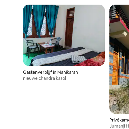
Gastenverblijf in Manikaran
nieuwe chandra kasol
Privékame
Jumanji H