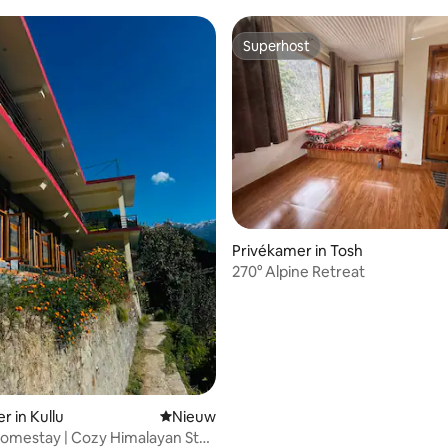
Superhost
Superhost
Privékamer in Tosh
270° Alpine Retreat
r in Kullu
Nieuwe accommodatie
Nieuw
omestay | Cozy Himalayan Stay