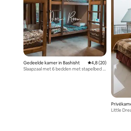
Gedeelde kamer in Bashisht
Gemiddelde beoordeli
4,8 (20)
Slaapzaal met 6 bedden met stapelbed in
Meleto Woods
Privékame
Little Dr