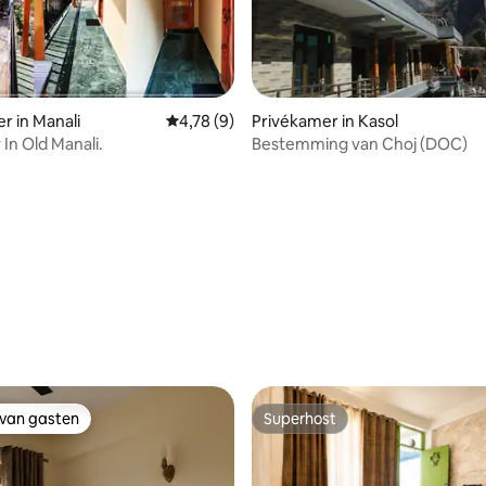
r in Manali
Gemiddelde beoordeling van 4,78 op 5, 9 r
4,78 (9)
Privékamer in Kasol
In Old Manali.
Bestemming van Choj (DOC)
g van 4,86 op 5, 14 recensies
 van gasten
Superhost
 van gasten
Superhost