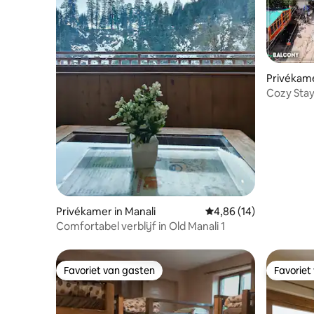
Privékame
Cozy Stay 
Privékamer in Manali
Gemiddelde beoordelin
4,86 (14)
Comfortabel verblijf in Old Manali 1
Favoriet van gasten
Favoriet
Favoriet van gasten
Favoriet