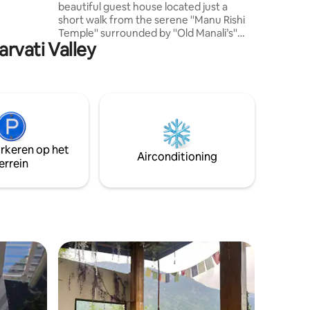
beautiful guest house located just a
ughfare
short walk from the serene ''Manu Rishi
lot of birds
Temple'' surrounded by ''Old Manali’s''
arvati Valley
most loved cafés, & hangouts. Nestled
among artistic corners, it offers
breathtaking seasonal views from snow-
covered mountains ) ( For our guests
kind INFORMATION, we want to tell you
that we have 4 rooms in our property out
of which one room is given to long stay
guest whose staying alone , so we have 3
arkeren op het
rooms open for our guest )
Airconditioning
errein