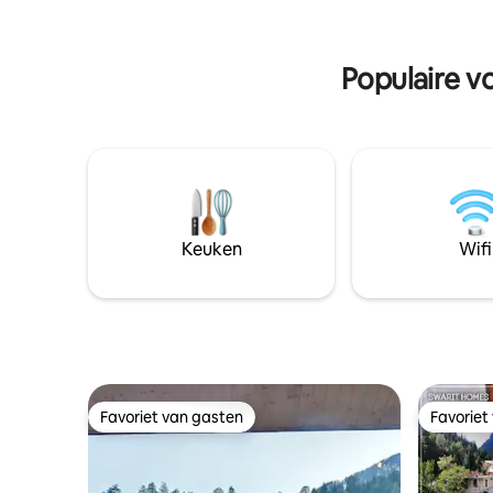
Manali, beide op ongeveer 20 km afstand
orchid.
en de belangrijkste
bezienswaardigheden van Naggar
Populaire vo
binnen een km afstand.
Keuken
Wifi
Favoriet van gasten
Favoriet
Favoriet van gasten
Favoriet