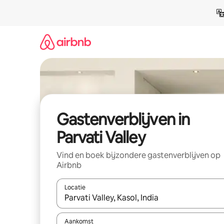
Ga
direct
naar
inhoud
Gastenverblijven in
Parvati Valley
Vind en boek bijzondere gastenverblijven op
Airbnb
Locatie
Wanneer er resultaten beschikbaar zijn, maak je 
Aankomst