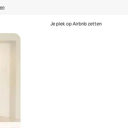
ven
Je plek op Airbnb zetten
en of swipen.