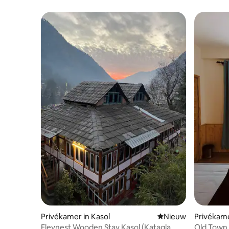
| Hallan
Privékamer in Kasol
Nieuwe accommoda
Nieuw
Privékame
Eleynest Wooden Stay Kasol (Katagla
Old Town 