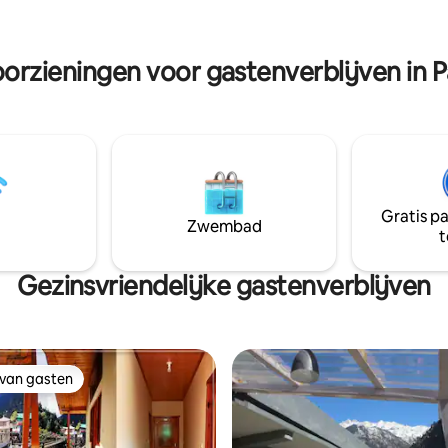
my place, so there is no thoro
traffic at the place. You'll see a 
chirping in the garden.
orzieningen voor gastenverblijven in P
Gratis p
Zwembad
t
Gezinsvriendelijke gastenverblijven
 van gasten
 van gasten