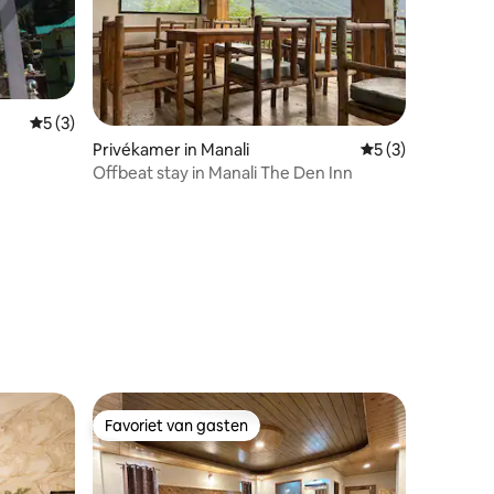
ecensies
Gemiddelde beoordeling van 5 op 5, 3 recensies
5 (3)
Privékamer in Manali
Gemiddelde beoor
5 (3)
Offbeat stay in Manali The Den Inn
Favoriet van gasten
Favoriet van gasten