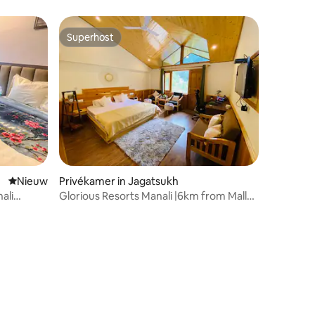
Superhost
Superhost
Nieuwe accommodatie
Nieuw
Privékamer in Jagatsukh
ali
Glorious Resorts Manali |6km from Mall
Road| II
ecensies