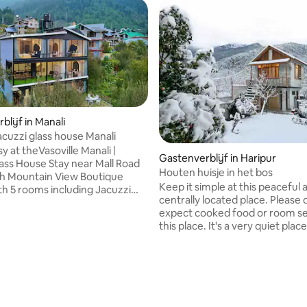
lijf in Manali
cuzzi glass house Manali
ing van 4,8 op 5, 5 recensies
sy at theVasoville Manali |
Gastenverblijf in Haripur
ass House Stay near Mall Road
Houten huisje in het bos
th Mountain View Boutique
Keep it simple at this peaceful 
th 5 rooms including Jacuzzi
centrally located place. Please 
 rooms & balcony view. per
expect cooked food or room se
3 guest with extra mattress.
this place. It's a very quiet pla
oramic Himalayan views, snow-
for guests wanting to take a b
ntains, infinity valley view,
the hustle and the bustle of the
awn, dining area & peaceful
can get groceries and other fo
Ideal for couples, families &
supplies from a nearby store. 
eking a luxury homestay in
also manage food from a resta
ique and tranquil getaway. 20-
provides home delivery. The ro
walk to the stay from road in