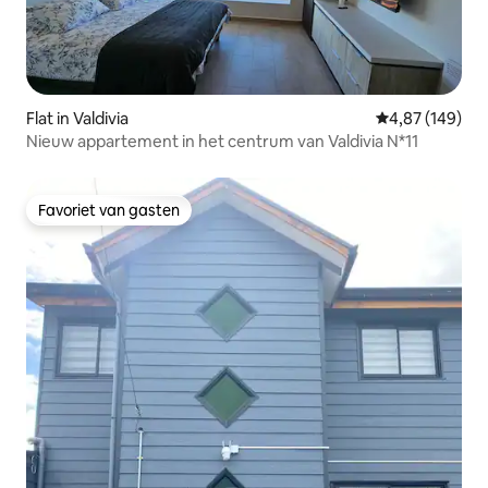
Flat in Valdivia
Gemiddelde beo
4,87 (149)
Nieuw appartement in het centrum van Valdivia N*11
Favoriet van gasten
Favoriet van gasten