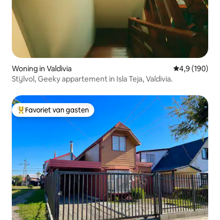
Woning in Valdivia
Gemiddelde be
4,9 (190)
Stijlvol, Geeky appartement in Isla Teja, Valdivia.
Favoriet van gasten
Topfavoriet van gasten