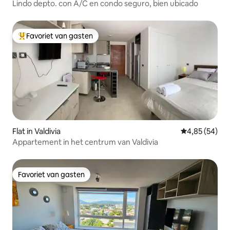
Lindo depto. con A/C en condo seguro, bien ubicado
Favoriet van gasten
Topfavoriet van gasten
Flat in Valdivia
Gemiddelde be
4,85 (54)
Appartement in het centrum van Valdivia
Favoriet van gasten
Favoriet van gasten