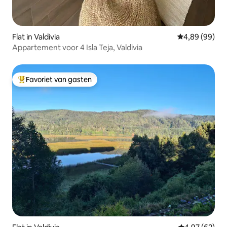
Flat in Valdivia
Gemiddelde be
4,89 (99)
Appartement voor 4 Isla Teja, Valdivia
Favoriet van gasten
Topfavoriet van gasten