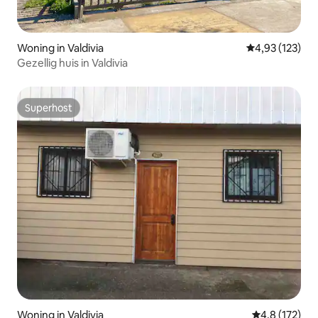
Woning in Valdivia
Gemiddelde beo
4,93 (123)
Gezellig huis in Valdivia
Superhost
Superhost
Woning in Valdivia
Gemiddelde be
4,8 (172)