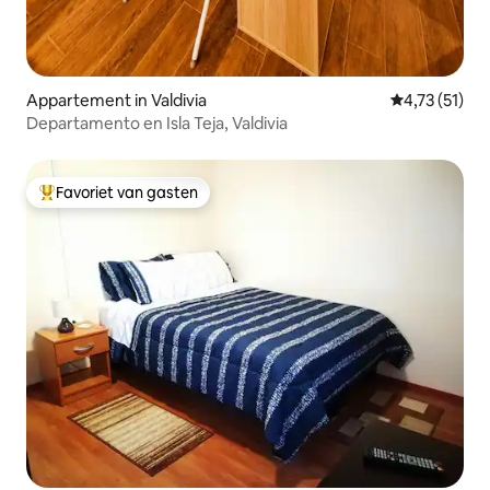
Appartement in Valdivia
Gemiddelde b
4,73 (51)
Departamento en Isla Teja, Valdivia
Favoriet van gasten
Topfavoriet van gasten