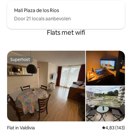
Mall Plaza de los Ríos
Door 21 locals aanbevolen
Flats met wifi
Superhost
Superhost
Flat in Valdivia
Gemiddelde beo
4,83 (143)