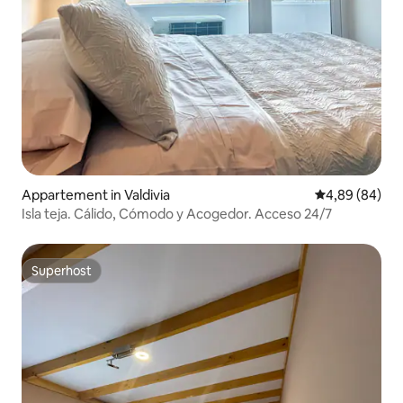
Appartement in Valdivia
Gemiddelde be
4,89 (84)
Isla teja. Cálido, Cómodo y Acogedor. Acceso 24/7
Superhost
Superhost