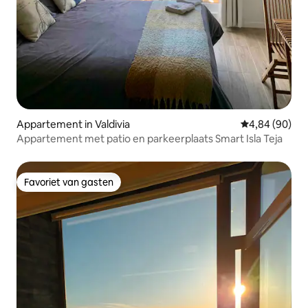
Appartement in Valdivia
Gemiddelde be
4,84 (90)
Appartement met patio en parkeerplaats Smart Isla Teja
Favoriet van gasten
Favoriet van gasten