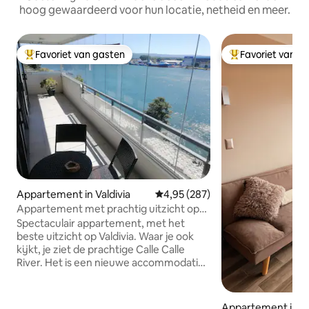
hoog gewaardeerd voor hun locatie, netheid en meer.
Favoriet van gasten
Favoriet van g
Topfavoriet van gasten
Topfavoriet van 
Appartement in Valdivia
Gemiddelde beoordeling van 4,9
4,95 (287)
Appartement met prachtig uitzicht op
de kust van Valdivia
Spectaculair appartement, met het
beste uitzicht op Valdivia. Waar je ook
kijkt, je ziet de prachtige Calle Calle
River. Het is een nieuwe accommodatie,
met 2 slaapkamers en 1 woonkamer,
ruime woon- en eetkamer en een
volledig uitgeruste keuken. Alles is
Appartement in Va