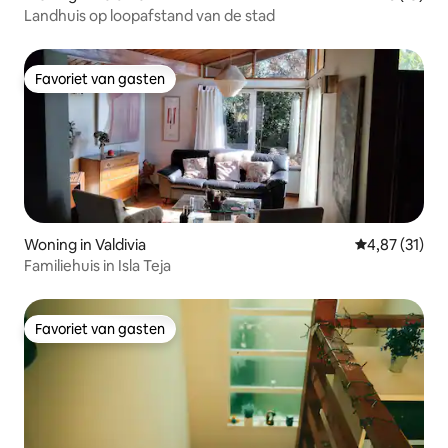
Landhuis op loopafstand van de stad
Favoriet van gasten
Favoriet van gasten
Woning in Valdivia
Gemiddelde be
4,87 (31)
Familiehuis in Isla Teja
Favoriet van gasten
Favoriet van gasten