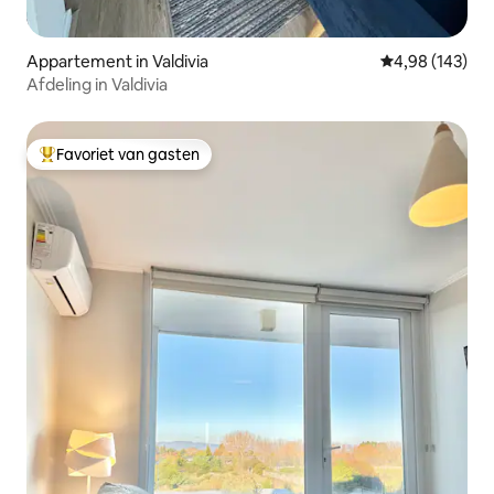
Appartement in Valdivia
Gemiddelde beo
4,98 (143)
Afdeling in Valdivia
Favoriet van gasten
Topfavoriet van gasten