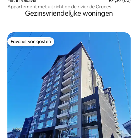
Flat in Valdivia
Gemiddelde be
4,97 (62)
Appartement met uitzicht op de rivier de Cruces
Gezinsvriendelijke woningen
Favoriet van gasten
Favoriet van gasten