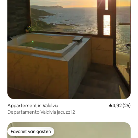
Appartement in Valdivia
Gemiddelde be
4,92 (25)
Departamento Valdivia jacuzzi 2
Favoriet van gasten
Favoriet van gasten