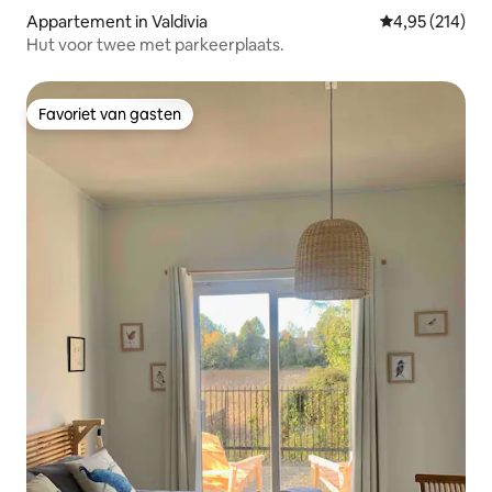
Appartement in Valdivia
Gemiddelde beo
4,95 (214)
Hut voor twee met parkeerplaats.
Favoriet van gasten
Favoriet van gasten