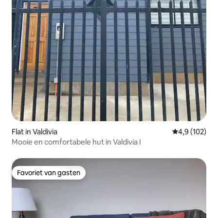
Flat in Valdivia
Gemiddelde be
4,9 (102)
Mooie en comfortabele hut in Valdivia I
Favoriet van gasten
Favoriet van gasten