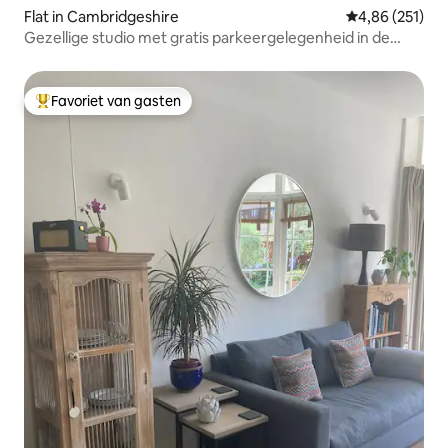
Flat in Cambridgeshire
Gemiddelde beo
4,86 (251)
Gezellige studio met gratis parkeergelegenheid in de
buurt van het treinstation
Favoriet van gasten
Topfavoriet van gasten