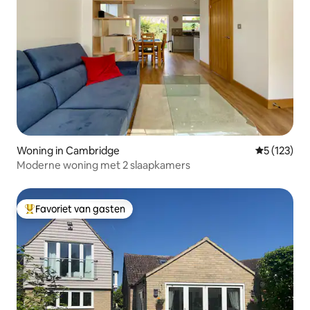
Woning in Cambridge
Gemiddelde 
5 (123)
Moderne woning met 2 slaapkamers
Favoriet van gasten
Topfavoriet van gasten