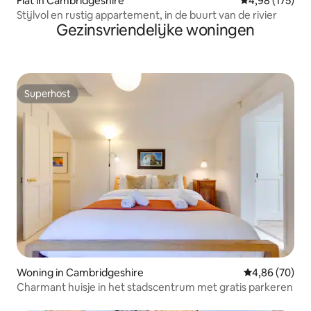
Flat in Cambridgeshire
Gemiddelde beo
4,98 (175)
Stijlvol en rustig appartement, in de buurt van de rivier
Gezinsvriendelijke woningen
Superhost
Superhost
Woning in Cambridgeshire
Gemiddelde be
4,86 (70)
Charmant huisje in het stadscentrum met gratis parkeren