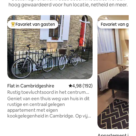
hoog gewaardeerd voor hun locatie, netheid en meer.
Favoriet van gasten
Favoriet van gas
Topfavoriet van gasten
Favoriet van gas
Flat in Cambridgeshire
Gemiddelde beoordeling van 4,9
4,98 (192)
Rustig toevluchtsoord in het centrum
van Cambridge
Geniet van een thuis weg van huis in dit
rustige en centraal gelegen
appartement met eigen
kookgelegenheid in Cambridge. Op vijf
minuten lopen van winkelgebieden en
historische bezienswaardigheden is dit
een ideale uitvalsbasis om Cambridge te
Appartement in 