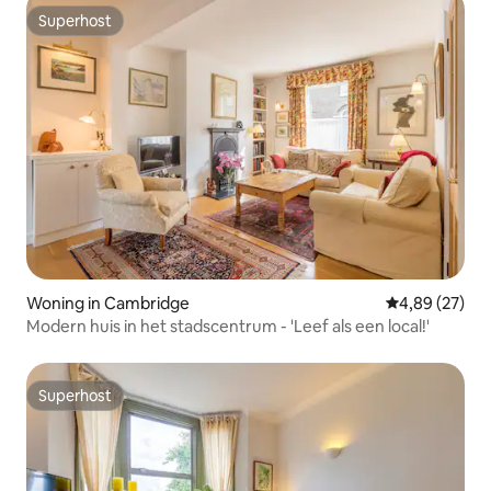
Superhost
Superhost
Woning in Cambridge
Gemiddelde be
4,89 (27)
Modern huis in het stadscentrum - 'Leef als een local!'
Superhost
Superhost