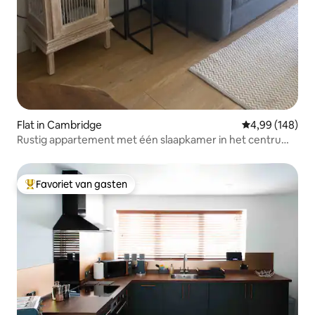
Flat in Cambridge
Gemiddelde beo
4,99 (148)
Rustig appartement met één slaapkamer in het centrum
van Cambridge
Favoriet van gasten
Topfavoriet van gasten