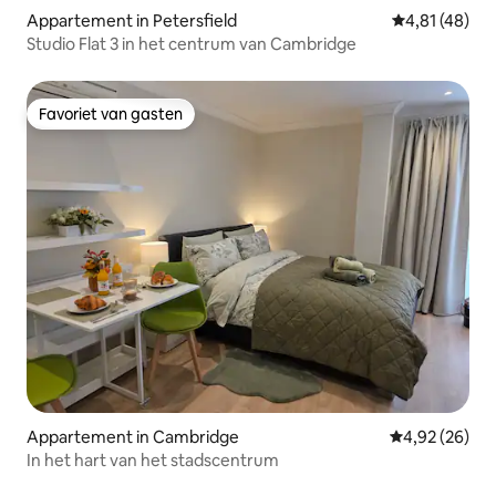
Appartement in Petersfield
Gemiddelde be
4,81 (48)
Studio Flat 3 in het centrum van Cambridge
Favoriet van gasten
Favoriet van gasten
Appartement in Cambridge
Gemiddelde be
4,92 (26)
In het hart van het stadscentrum