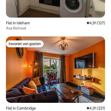
Flat in Isleham
Gemiddelde be
4,91 (127)
Asa Retreat
Favoriet van gasten
Favoriet van gasten
Flat in Cambridge
Gemiddelde be
4,91 (221)