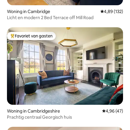
Woning in Cambridge
Gemiddelde beo
4,89 (132)
Licht en modern 2 Bed Terrace off Mill Road
Favoriet van gasten
Topfavoriet van gasten
Woning in Cambridgeshire
Gemiddelde be
4,96 (47)
Prachtig centraal Georgisch huis