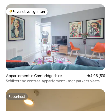
Favoriet van gasten
Topfavoriet van gasten
Appartement in Cambridgeshire
Gemiddelde be
4,96 (53)
Schitterend centraal appartement - met parkeerplaats!
Superhost
Superhost