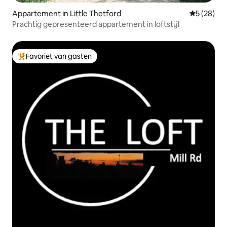
Appartement in Little Thetford
Gemiddelde
5 (28)
Prachtig gepresenteerd appartement in loftstijl
Favoriet van gasten
Topfavoriet van gasten