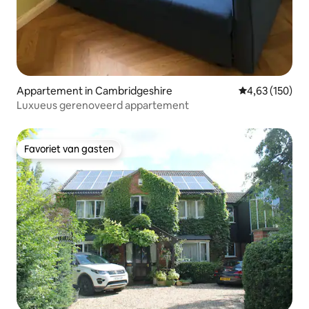
Appartement in Cambridgeshire
Gemiddelde beo
4,63 (150)
Luxueus gerenoveerd appartement
Favoriet van gasten
Favoriet van gasten