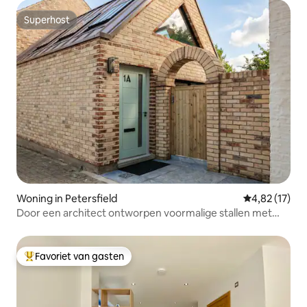
Superhost
Superhost
Woning in Petersfield
Gemiddelde be
4,82 (17)
Door een architect ontworpen voormalige stallen met
binnenplaats
Favoriet van gasten
Topfavoriet van gasten