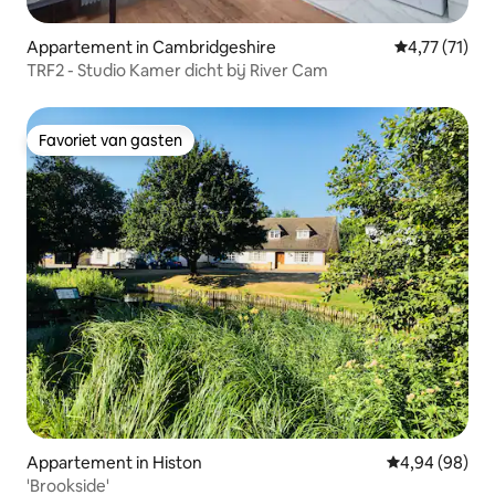
Appartement in Cambridgeshire
Gemiddelde b
4,77 (71)
TRF2 - Studio Kamer dicht bij River Cam
Favoriet van gasten
Favoriet van gasten
Appartement in Histon
Gemiddelde be
4,94 (98)
'Brookside'