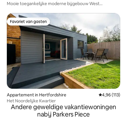
Mooie toegankelijke moderne bijgebouw West
Cambridge
Favoriet van gasten
Favoriet van gasten
Appartement in Hertfordshire
Gemiddelde beo
4,96 (113)
Het Noordelijke Kwartier
Andere geweldige vakantiewoningen
nabij Parkers Piece