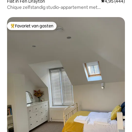
Flat in Fen Drayton
Gemiddelde beo
4,95 (444)
Chique zelfstandig studio-appartement met
parkeerplaats.
Favoriet van gasten
Topfavoriet van gasten