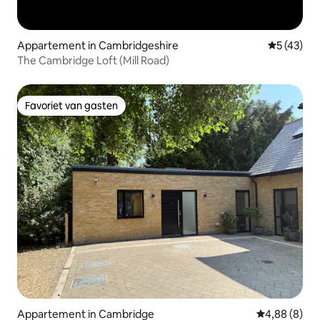
Appartement in Cambridgeshire
Gemiddelde
5 (43)
The Cambridge Loft (Mill Road)
Favoriet van gasten
Favoriet van gasten
Appartement in Cambridge
Gemiddelde b
4,88 (8)