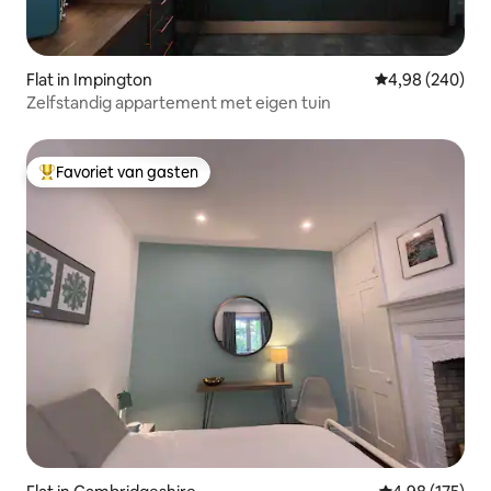
Flat in Impington
Gemiddelde beo
4,98 (240)
Zelfstandig appartement met eigen tuin
Favoriet van gasten
Topfavoriet van gasten