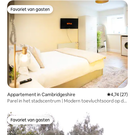
Favoriet van gasten
Favoriet van gasten
Appartement in Cambridgeshire
Gemiddelde be
4,74 (27)
Parel in het stadscentrum | Modern toevluchtsoord op de
bovenste verdieping
Favoriet van gasten
Favoriet van gasten