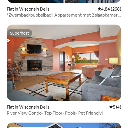
Flat in Wisconsin Dells
Gemiddelde beo
4,84 (268)
*Zwembad/bubbelbad | Appartement met 2 slaapkamers
| Aan het water | Downtown
Superhost
Superhost
Flat in Wisconsin Dells
Gemiddeld
5 (4)
River View Condo- Top Floor- Pools- Pet Friendly!