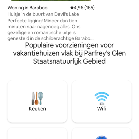
oktober), tafeltenn
Woning in Baraboo
Gemiddelde beoordeling van 4,9
4,96 (165)
en buitenspellen.
Huisje in de buurt van Devil's Lake
ontwerp is gevuld 
Perfecte ligging! Minder dan tien
luxe comfort en n
minuten naar nagenoeg alles. Ons
Chef's Kitchen, W
gezellige en romantische uitje is
en Solo Fornuis. V
genesteld in de schilderachtige Baraboo
nabijgelegen River
Populaire voorzieningen voor
Bluffs, op slechts enkele minuten van
dagtochten om te
Devil 's Lake, Devil' s Head Resort,
vakantiehuizen vlak bij Parfrey's Glen
Historic Downtown Baraboo,
Staatsnatuurlijk Gebied
wijnmakerijen, distilleerderijen en
meer. Neem de picknick naar Devil 's
Lake of Parfrey' s Glen en ontspan
vervolgens op het terras voor smores en
tuinspelletjes rond de vuurplaats. Sluit
de avond vol met wijn en vinyl op de
speler. We hebben voldoende
parkeergelegenheid, dus neem de boot
Keuken
Wifi
mee, we helpen je graag verder.