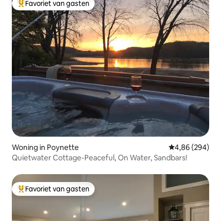
Favoriet van gasten
Topfavoriet van gasten
Woning in Poynette
Gemiddelde beo
4,86 (294)
Quietwater Cottage-Peaceful, On Water, Sandbars!
Favoriet van gasten
Topfavoriet van gasten