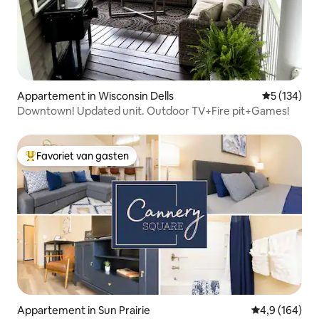
Appartement in Wisconsin Dells
Gemiddelde 
5 (134)
Downtown! Updated unit. Outdoor TV+Fire pit+Games!
Favoriet van gasten
Topfavoriet van gasten
Appartement in Sun Prairie
Gemiddelde be
4,9 (164)