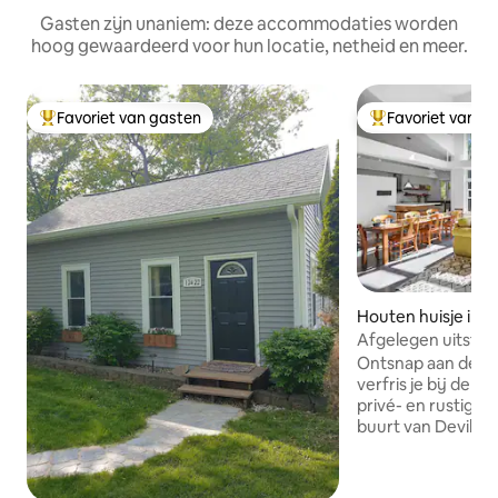
Gasten zijn unaniem: deze accommodaties worden
hoog gewaardeerd voor hun locatie, netheid en meer.
Favoriet van gasten
Favoriet van g
Topfavoriet van gasten
Topfavoriet van 
Houten huisje in 
Afgelegen uitstapj
bubbelbad in de b
Ontsnap aan de da
verfris je bij de Wi
privé- en rustige 
buurt van Devil's 
Devil's Head Ski/Go
Perfect voor gezi
persoons bubbelba