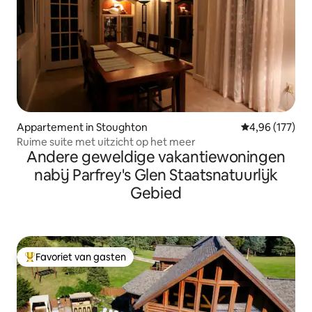
Appartement in Stoughton
Gemiddelde beo
4,96 (177)
Ruime suite met uitzicht op het meer
Andere geweldige vakantiewoningen
nabij Parfrey's Glen Staatsnatuurlijk
Gebied
Favoriet van gasten
Topfavoriet van gasten