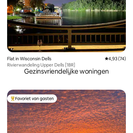
Flat in Wisconsin Dells
Gemiddelde be
4,93 (74)
Rivierwandeling Upper Dells [1BR]
Gezinsvriendelijke woningen
Favoriet van gasten
Topfavoriet van gasten