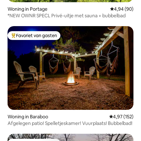
Woning in Portage
Gemiddelde be
4,94 (90)
*NEW OWNR SPECL Privé-uitje met sauna + bubbelbad
Favoriet van gasten
Topfavoriet van gasten
Woning in Baraboo
Gemiddelde beo
4,97 (152)
Afgelegen patio! Spelletjeskamer! Vuurplaats! Bubbelbad!