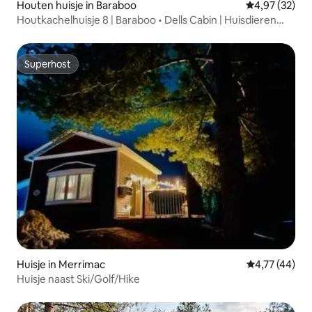
Houten huisje in Baraboo
Gemiddelde be
4,97 (32)
Houtkachelhuisje 8 | Baraboo • Dells Cabin | Huisdieren
toegestaan
Superhost
Superhost
Huisje in Merrimac
Gemiddelde be
4,77 (44)
Huisje naast Ski/Golf/Hike