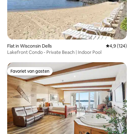
Flat in Wisconsin Dells
Gemiddelde be
4,9 (124)
Lakefront Condo - Private Beach | Indoor Pool
Favoriet van gasten
Favoriet van gasten