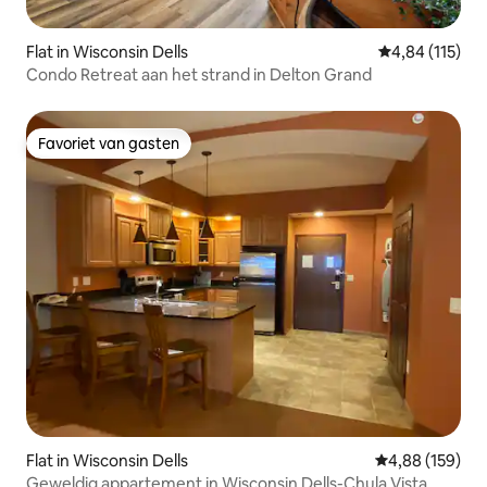
Flat in Wisconsin Dells
Gemiddelde beo
4,84 (115)
Condo Retreat aan het strand in Delton Grand
Favoriet van gasten
Favoriet van gasten
Flat in Wisconsin Dells
Gemiddelde beo
4,88 (159)
Geweldig appartement in Wisconsin Dells-Chula Vista