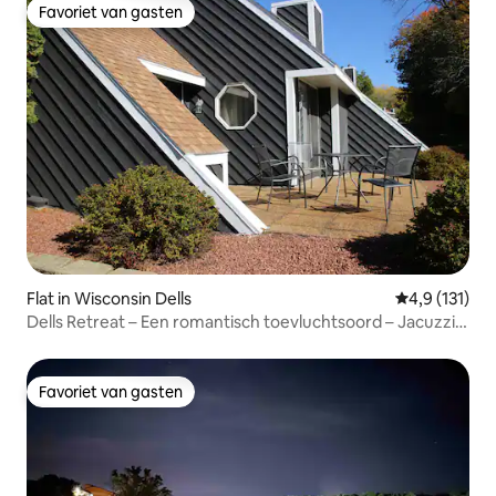
Favoriet van gasten
Favoriet van gasten
Flat in Wisconsin Dells
Gemiddelde b
4,9 (131)
Dells Retreat – Een romantisch toevluchtsoord – Jacuzzi,
zwembad en bubbelbad
Favoriet van gasten
Favoriet van gasten