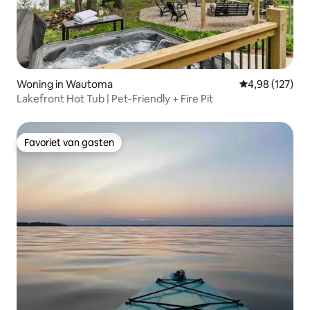
Woning in Wautoma
Gemiddelde beo
4,98 (127)
Lakefront Hot Tub | Pet-Friendly + Fire Pit
Favoriet van gasten
Favoriet van gasten