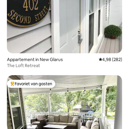
Appartement in New Glarus
Gemiddelde beo
4,98 (282)
The Loft Retreat
Favoriet van gasten
Topfavoriet van gasten