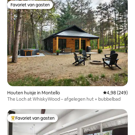
Favoriet van gasten
Favoriet van gasten
Houten huisje in Montello
Gemiddelde beo
4,98 (249)
The Loch at WhiskyWood – afgelegen hut + bubbelbad
Favoriet van gasten
Topfavoriet van gasten