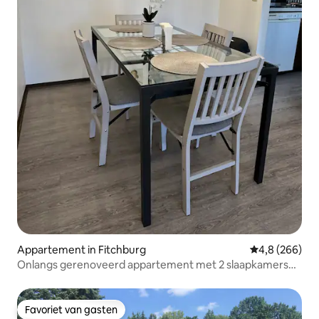
Appartement in Fitchburg
Gemiddelde be
4,8 (266)
Onlangs gerenoveerd appartement met 2 slaapkamers
en 1 badkamer, dicht bij alles
Favoriet van gasten
Favoriet van gasten