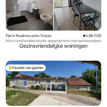
Flat in Rosières-près-Troyes
Gemiddelde beo
4,98 (133)
Mooi comfortabel studio-appartement met parkeerplaats
Gezinsvriendelijke woningen
Favoriet van gasten
Topfavoriet van gasten