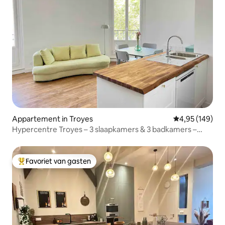
Appartement in Troyes
Gemiddelde beo
4,95 (149)
Hypercentre Troyes – 3 slaapkamers & 3 badkamers –
voetgangersgebied
Favoriet van gasten
Topfavoriet van gasten