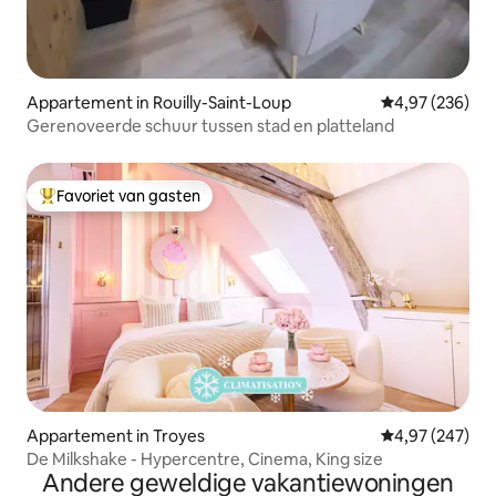
Appartement in Rouilly-Saint-Loup
Gemiddelde beo
4,97 (236)
Gerenoveerde schuur tussen stad en platteland
Favoriet van gasten
Topfavoriet van gasten
Appartement in Troyes
Gemiddelde beo
4,97 (247)
De Milkshake - Hypercentre, Cinema, King size
Andere geweldige vakantiewoningen