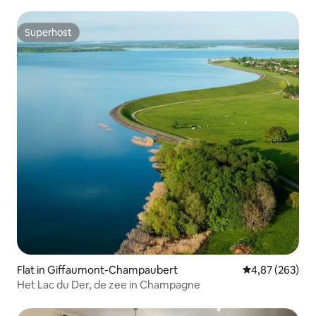
parkeerplaats
Superhost
Superhost
Flat in Giffaumont-Champaubert
Gemiddelde beo
4,87 (263)
Het Lac du Der, de zee in Champagne