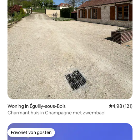
Woning in Éguilly-sous-Bois
Gemiddelde beo
4,98 (121)
Charmant huis in Champagne met zwembad
Favoriet van gasten
Favoriet van gasten