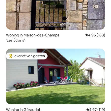
Woning in Maison-des-Champs
Gemiddelde beo
4,96 (168)
'Les Éclaris'
Favoriet van gasten
Topfavoriet van gasten
Woning in Géraudot
Gemiddelde beo
4,97 (119)