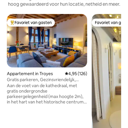
hoog gewaardeerd voor hun locatie, netheid en meer.
Favoriet van gasten
Favoriet van gas
Topfavoriet van gasten
Favoriet van gas
Appartement in Troyes
Gemiddelde beoordeling van 4,9
4,95 (126)
Gratis parkeren, Gezinsvriendelijk,
Uitzicht op de kathedraal
Aan de voet van de kathedraal, met
gratis ondergrondse
parkeergelegenheid (max hoogte 2m),
in het hart van het historische centrum,
geniet van een pittoreske omgeving en
alle attracties die te voet bereikbaar zijn:
musea, restaurants, Cité du Vitrail,
kades van de Seine. Deze lichte