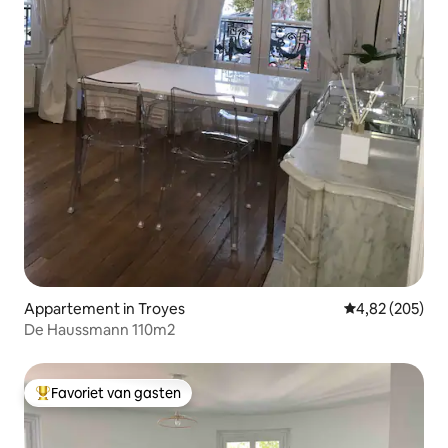
Appartement in Troyes
Gemiddelde beo
4,82 (205)
De Haussmann 110m2
Favoriet van gasten
Topfavoriet van gasten