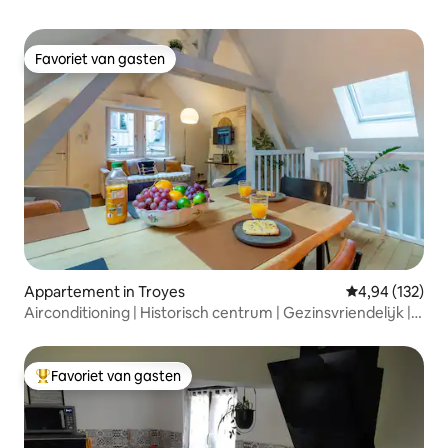
Favoriet van gasten
Favoriet van gasten
Appartement in Troyes
Gemiddelde beo
4,94 (132)
Airconditioning | Historisch centrum | Gezinsvriendelijk |
Wifi
Favoriet van gasten
Topfavoriet van gasten