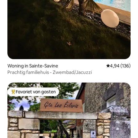
Woning in Sainte-Savine
Gemiddelde beo
4,94 (136)
Prachtig familiehuis - Zwembad/Jacuzzi
Favoriet van gasten
Topfavoriet van gasten