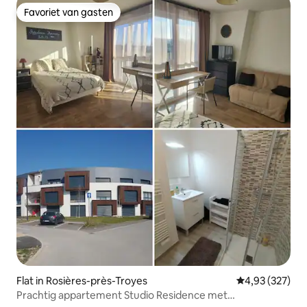
Favoriet van gasten
Favoriet van gasten
Flat in Rosières-près-Troyes
Gemiddelde beo
4,93 (327)
Prachtig appartement Studio Residence met