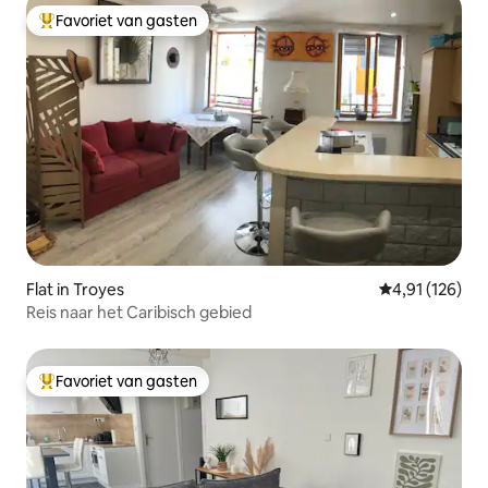
Favoriet van gasten
Topfavoriet van gasten
Flat in Troyes
Gemiddelde beo
4,91 (126)
Reis naar het Caribisch gebied
Favoriet van gasten
Topfavoriet van gasten