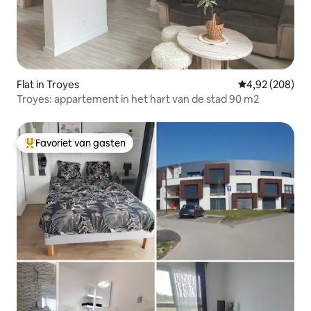
Flat in Troyes
Gemiddelde beo
4,92 (208)
Troyes: appartement in het hart van de stad 90 m2
Favoriet van gasten
Topfavoriet van gasten