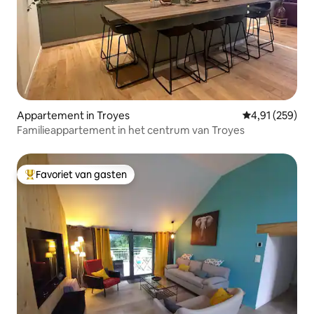
Appartement in Troyes
Gemiddelde beo
4,91 (259)
Familieappartement in het centrum van Troyes
Favoriet van gasten
Topfavoriet van gasten