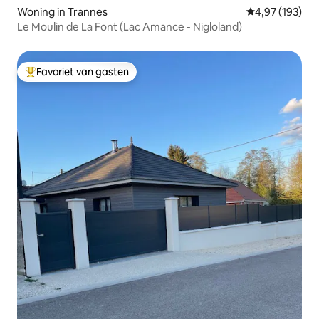
Woning in Trannes
Gemiddelde beo
4,97 (193)
Le Moulin de La Font (Lac Amance - Nigloland)
Favoriet van gasten
Topfavoriet van gasten