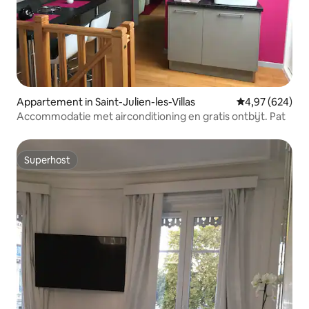
Appartement in Saint-Julien-les-Villas
Gemiddelde beo
4,97 (624)
Accommodatie met airconditioning en gratis ontbijt. Pat
Superhost
Superhost