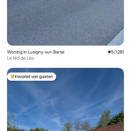
Woning in Lusigny-sur-Barse
Gemiddelde 
5 (128)
Le Nid de Léo
Favoriet van gasten
Topfavoriet van gasten