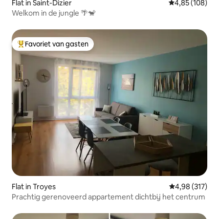
Flat in Saint-Dizier
Gemiddelde beo
4,85 (108)
Welkom in de jungle 🌴🐒
Favoriet van gasten
Topfavoriet van gasten
Flat in Troyes
Gemiddelde beo
4,98 (317)
Prachtig gerenoveerd appartement dichtbij het centrum