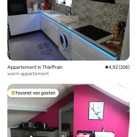
Appartement in Thieffrain
Gemiddelde beo
4,92 (206)
warm appartement
Favoriet van gasten
Topfavoriet van gasten