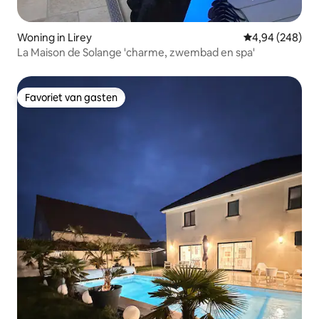
Woning in Lirey
Gemiddelde beo
4,94 (248)
La Maison de Solange 'charme, zwembad en spa'
Favoriet van gasten
Favoriet van gasten