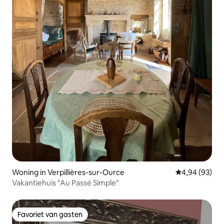
Woning in Verpillières-sur-Ource
Gemiddelde be
4,94 (93)
Vakantiehuis "Au Passé Simple"
Favoriet van gasten
Favoriet van gasten