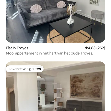
Flat in Troyes
Gemiddelde beo
4,88 (262)
Mooi appartement in het hart van het oude Troyes.
Favoriet van gasten
Favoriet van gasten