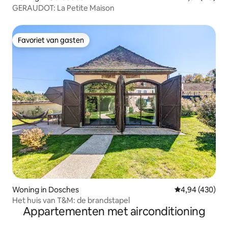
GERAUDOT: La Petite Maison
Favoriet van gasten
Favoriet van gasten
Woning in Dosches
Gemiddelde beo
4,94 (430)
Het huis van T&M: de brandstapel
Appartementen met airconditioning