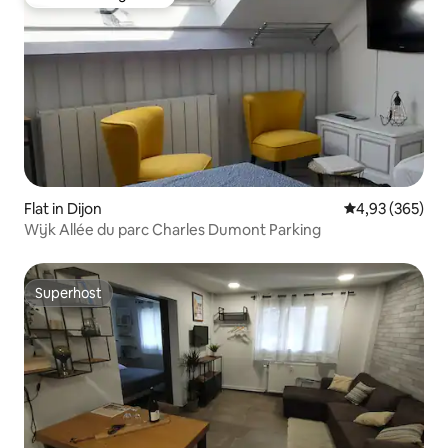
Favoriet van gasten
Flat in Dijon
Gemiddelde beo
4,93 (365)
Wijk Allée du parc Charles Dumont Parking
Superhost
Superhost