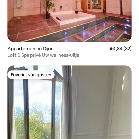
Appartement in Dijon
Gemiddelde be
4,84 (32)
Loft & Spa privé Uw wellness-uitje
Favoriet van gasten
Favoriet van gasten