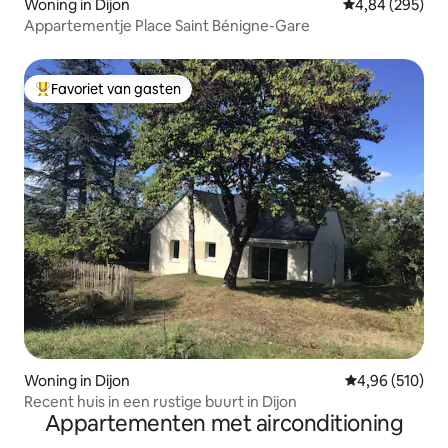
Woning in Dijon
Gemiddelde beo
4,84 (295)
Appartementje Place Saint Bénigne-Gare
Favoriet van gasten
Topfavoriet van gasten
Woning in Dijon
Gemiddelde beo
4,96 (510)
Recent huis in een rustige buurt in Dijon
Appartementen met airconditioning