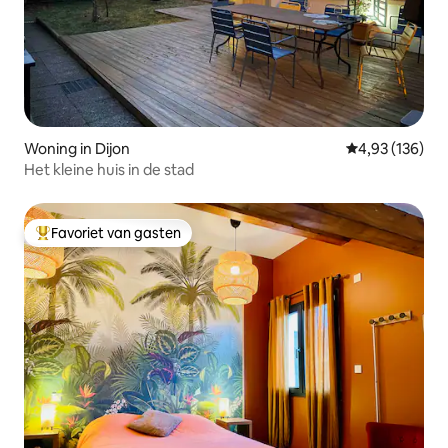
Woning in Dijon
Gemiddelde beo
4,93 (136)
Het kleine huis in de stad
Favoriet van gasten
Topfavoriet van gasten