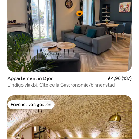
Appartement in Dijon
Gemiddelde beo
4,96 (137)
L'indigo vlakbij Cité de la Gastronomie/binnenstad
Favoriet van gasten
Favoriet van gasten