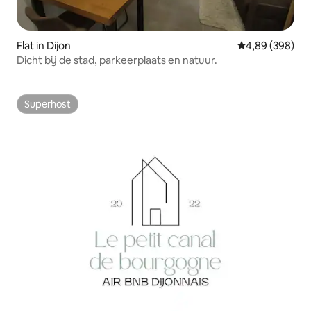
Flat in Dijon
Gemiddelde beo
4,89 (398)
Dicht bij de stad, parkeerplaats en natuur.
Superhost
Superhost