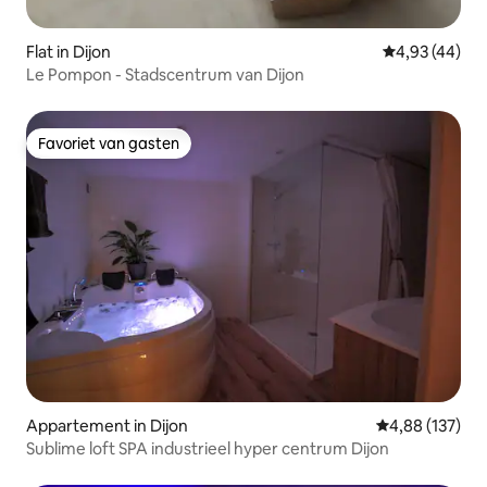
Flat in Dijon
Gemiddelde be
4,93 (44)
Le Pompon - Stadscentrum van Dijon
Favoriet van gasten
Favoriet van gasten
Appartement in Dijon
Gemiddelde beo
4,88 (137)
Sublime loft SPA industrieel hyper centrum Dijon