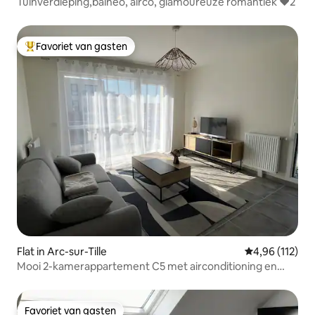
Tuinverdieping,balneo, airco, glamoureuze romantiek ❤️2
Favoriet van gasten
Topfavoriet van gasten
Flat in Arc-sur-Tille
Gemiddelde beo
4,96 (112)
Mooi 2-kamerappartement C5 met airconditioning en
zwembad
Favoriet van gasten