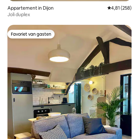
Appartement in Dijon
Gemiddelde beo
4,81 (258)
Joli duplex
Favoriet van gasten
Favoriet van gasten