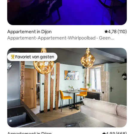
Appartement in Dijon
Gemiddelde be
4,78 (110)
Appartement-Appartement-Whirlpoolbad - Geen
uitzicht
Favoriet van gasten
Topfavoriet van gasten
Appartement in Dijon
Gemiddelde beo
4,93 (668)