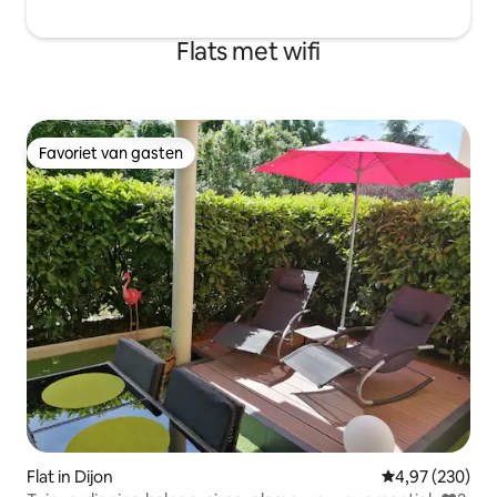
Flats met wifi
Favoriet van gasten
Favoriet van gasten
Flat in Dijon
Gemiddelde beo
4,97 (230)