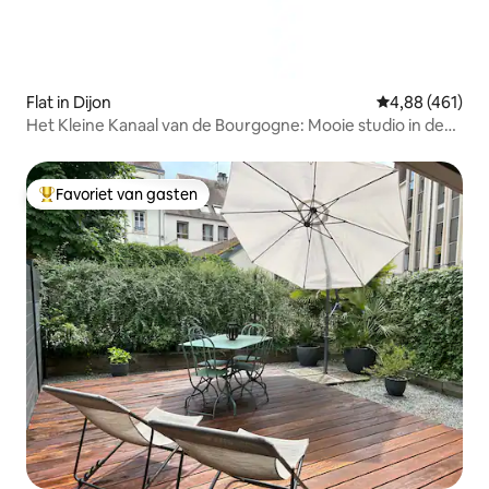
Flat in Dijon
Gemiddelde beo
4,88 (461)
Het Kleine Kanaal van de Bourgogne: Mooie studio in de
stad
Favoriet van gasten
Topfavoriet van gasten