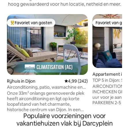
hoog gewaardeerd voor hun locatie, netheid en meer.
Favoriet van gasten
Favoriet van gas
Topfavoriet van gasten
Favoriet van gas
Appartement in Di
TOP 5 in Dijon: Sui
Rijhuis in Dijon
Gemiddelde beoordeling van 4,9
4,99 (242)
de kathedraal
AIRCONDITIONING
Airconditioning, patio, wasmachine en
INCHECKEN GRATI
droger, parkeerplaats
Onze 33m² onlangs gerenoveerde plek
uur voor je aanko
heeft airconditioning en ligt op korte
PARKEREN 2-5 min
loopafstand van het charmante,
TREINSTATION, P
historische centrum van Dijon. In een
PALAIS DES DUCS
Populaire voorzieningen voor
apart klein gebouw achter ons huis heb
STADSCENTRUM Dit chique en elegante
je je eigen woonkamer, aparte
vakantiehuizen vlak bij Darcyplein
appartement met k
slaapkamer en badkamer. Voor het huis