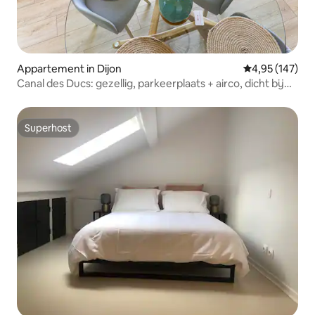
Appartement in Dijon
Gemiddelde beo
4,95 (147)
Canal des Ducs: gezellig, parkeerplaats + airco, dicht bij
het stadscentrum
Superhost
Superhost