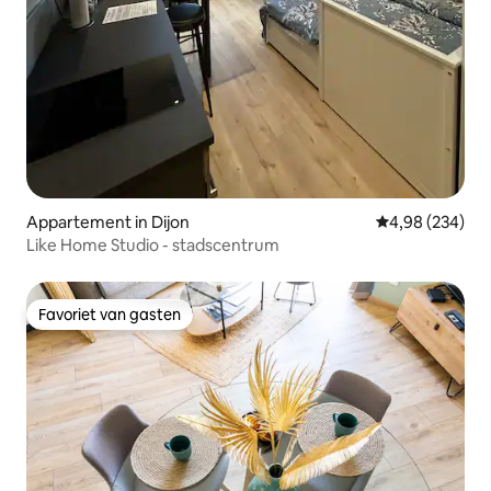
Appartement in Dijon
Gemiddelde beo
4,98 (234)
Like Home Studio - stadscentrum
Favoriet van gasten
Favoriet van gasten