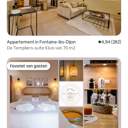
Appartement in Fontaine-lès-Dijon
Gemiddelde beo
4,94 (282)
De Templiers-suite Kluis van 70 m2
Favoriet van gasten
Favoriet van gasten