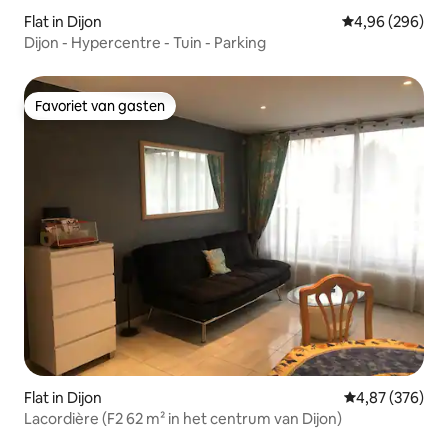
Flat in Dijon
Gemiddelde beo
4,96 (296)
Dijon - Hypercentre - Tuin - Parking
Favoriet van gasten
Favoriet van gasten
Flat in Dijon
Gemiddelde beo
4,87 (376)
Lacordière (F2 62 m² in het centrum van Dijon)