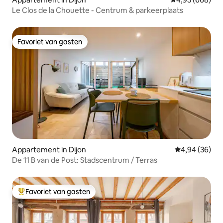
Le Clos de la Chouette - Centrum & parkeerplaats
Favoriet van gasten
Favoriet van gasten
Appartement in Dijon
Gemiddelde be
4,94 (36)
De 11 B van de Post: Stadscentrum / Terras
Favoriet van gasten
Topfavoriet van gasten