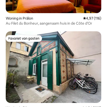
Woning in Prâlon
Gemiddelde beo
4,97 (116)
Au Filet du Bonheur, aangenaam huis in de Côte d'Or
Favoriet van gasten
Favoriet van gasten