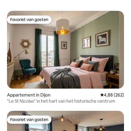
Favoriet van gasten
Favoriet van gasten
Appartement in Dijon
Gemiddelde beo
4,88 (262)
"Le St Nicolas" in het hart van het historische centrum
Favoriet van gasten
Favoriet van gasten