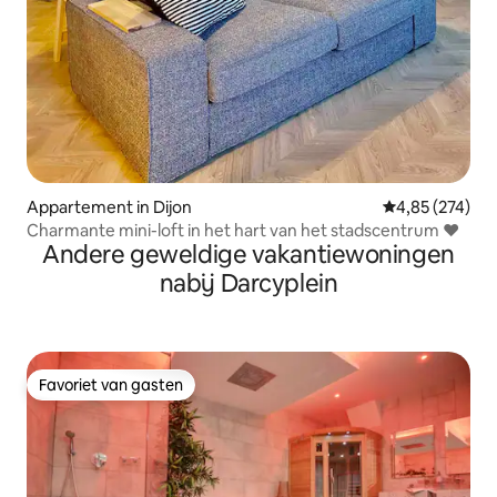
Appartement in Dijon
Gemiddelde beo
4,85 (274)
Charmante mini-loft in het hart van het stadscentrum ❤️
Andere geweldige vakantiewoningen
nabij Darcyplein
Favoriet van gasten
Favoriet van gasten