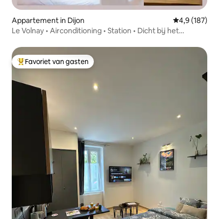
Appartement in Dijon
Gemiddelde be
4,9 (187)
Le Volnay • Airconditioning • Station • Dicht bij het
stadscentrum
Favoriet van gasten
Topfavoriet van gasten