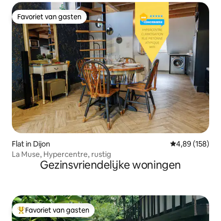
Favoriet van gasten
Favoriet van gasten
Flat in Dijon
Gemiddelde beo
4,89 (158)
La Muse, Hypercentre, rustig
Gezinsvriendelijke woningen
Favoriet van gasten
Topfavoriet van gasten