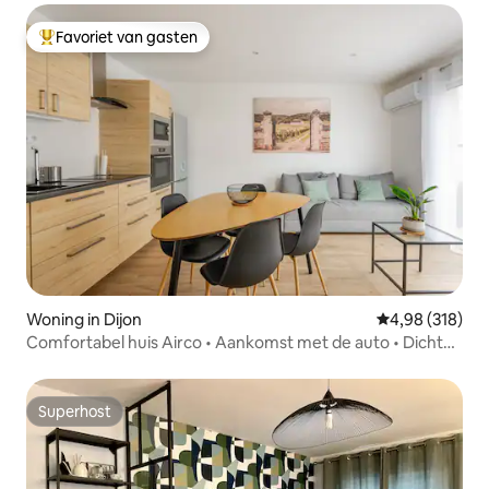
Favoriet van gasten
Topfavoriet van gasten
Woning in Dijon
Gemiddelde beo
4,98 (318)
Comfortabel huis Airco • Aankomst met de auto • Dicht
bij het centrum
Superhost
Superhost