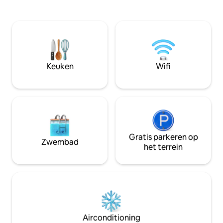
supercentraal gel
is er gratis openbare
40 m² biedt een pr
parkeergelegenheid voor het huis. U
kathedraal Saint-B
bevindt zich direct naast het Palais des
gerenoveerd en i
Congrès en het Auditorium, en een
perfecte balans t
korte tramrit naar het treinstation, de
verfijning. Houtwe
universiteit en het ziekenhuis.
zijdezachte textu
Nabijgelegen supermarkten en andere
Keuken
Wifi
op zijn mooist!
winkels. Nous parlons également
français.
Gratis parkeren op
Zwembad
het terrein
Airconditioning