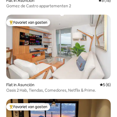
Flat in Asunción
Gemiddeld
5 (15)
Gomez de Castro appartementen 2
Favoriet van gasten
Topfavoriet van gasten
Flat in Asunción
Gemiddeld
5 (6)
Oasis 2 Hab, Tiendas, Comedores, Netflix & Prime.
Favoriet van gasten
Topfavoriet van gasten