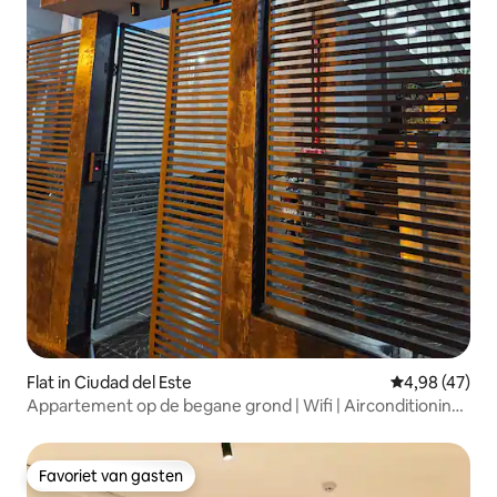
Flat in Ciudad del Este
Gemiddelde be
4,98 (47)
Appartement op de begane grond | Wifi | Airconditioning |
AP 4
Favoriet van gasten
Favoriet van gasten