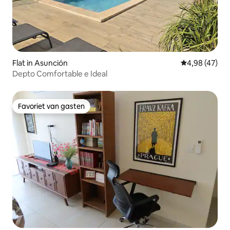
Flat in Asunción
Gemiddelde be
4,98 (47)
Depto Comfortable e Ideal
Favoriet van gasten
Favoriet van gasten