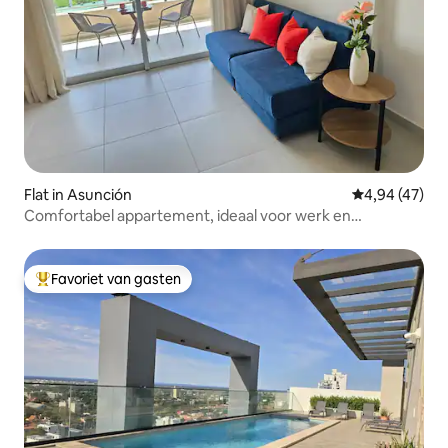
Flat in Asunción
Gemiddelde be
4,94 (47)
Comfortabel appartement, ideaal voor werk en
ontspanning
Favoriet van gasten
Topfavoriet van gasten