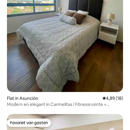
Flat in Asunción
Gemiddelde be
4,89 (18)
Modern en elegant in Carmelitas | Fitnessruimte +
zwembad
Favoriet van gasten
Favoriet van gasten