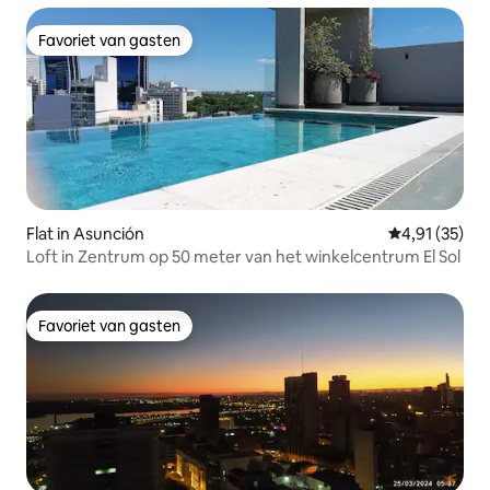
Favoriet van gasten
Favoriet van gasten
Flat in Asunción
Gemiddelde be
4,91 (35)
Loft in Zentrum op 50 meter van het winkelcentrum El Sol
Favoriet van gasten
Favoriet van gasten