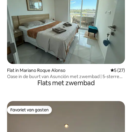
Flat in Mariano Roque Alonso
Gemiddelde
5 (27)
Oase in de buurt van Asunción met zwembad | 5-sterren
Flats met zwembad
Superhost
Favoriet van gasten
Favoriet van gasten