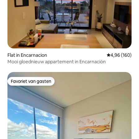
Flat in Encarnacion
Gemiddelde beo
4,96 (160)
Mooi gloednieuw appartement in Encarnación
Favoriet van gasten
Favoriet van gasten