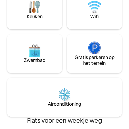
minuten afstand van supermarkten,
privékantoren, spe
winkelcentra, restaurants en
Het heeft ook twe
uitgaansgelegenheden, met
BBQ-ruimtes. Bewa
Keuken
Wifi
gemakkelijke toegang tot de
zeven dagen per 
belangrijkste delen van de stad.
Gratis parkeren op
Zwembad
het terrein
Airconditioning
Flats voor een weekje weg