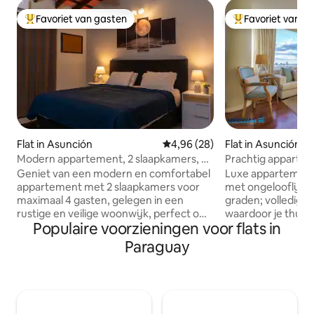
Favoriet van gasten
Favoriet van g
Topfavoriet van gasten
Topfavoriet van 
Flat in Asunción
Gemiddelde beoordeling van 4,
4,96 (28)
Flat in Asunción
Modern appartement, 2 slaapkamers, 4
Prachtig appartem
gasten
Geniet van een modern en comfortabel
Luxe appartement
appartement met 2 slaapkamers voor
met ongelooflijk u
maximaal 4 gasten, gelegen in een
graden; volledig u
rustige en veilige woonwijk, perfect om
waardoor je thuis 
Populaire voorzieningen voor flats in
te ontspannen terwijl je dicht bij alles
eigen parkeerplaat
bent. De ruimte beschikt over een
voorzieningen van
Paraguay
woonkamer, een eethoek, een volledig
Av. Santa Teresa is
uitgeruste keuken, een complete
Asunción. Het appartement heeft een
badkamer en een eigen balkon, en is zo
uniek terras van 
ingericht dat je je vanaf het eerste
een prachtig uitzi
moment thuis voelt. Op slechts enkele
Zwembad, sauna, f