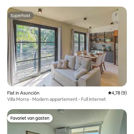
zwembad!
Superhost
Superhost
Flat in Asunción
Gemiddelde b
4,78 (9)
Villa Morra - Modern appartement - Full internet
Favoriet van gasten
Favoriet van gasten