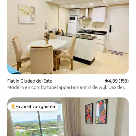
Flat in Ciudad del Este
Gemiddelde beo
4,89 (158)
Modern en comfortabel appartement in de wijk Dazzler,
UCP III - CDE
Favoriet van gasten
Topfavoriet van gasten