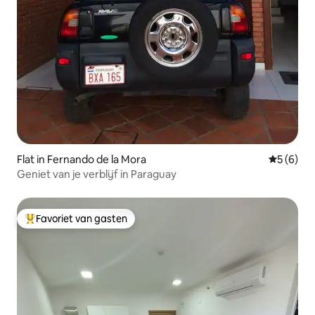
Flat in Fernando de la Mora
Gemiddeld
5 (6)
Geniet van je verblijf in Paraguay
Favoriet van gasten
Topfavoriet van gasten