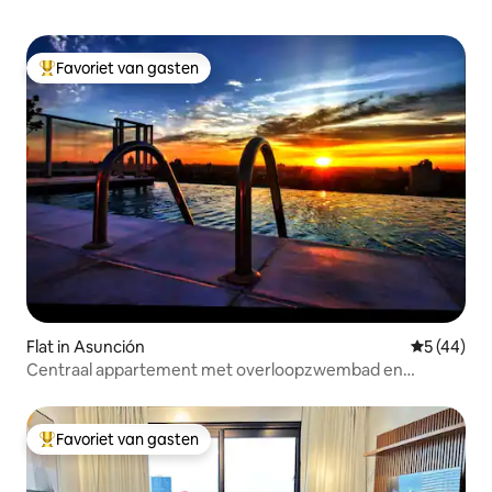
Favoriet van gasten
Topfavoriet van gasten
Flat in Asunción
Gemiddelde
5 (44)
Centraal appartement met overloopzwembad en
parkeergelegenheid
Favoriet van gasten
Topfavoriet van gasten