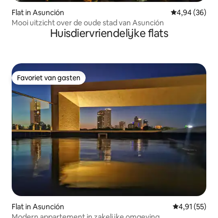
Flat in Asunción
Gemiddelde be
4,94 (36)
Mooi uitzicht over de oude stad van Asunción
Huisdiervriendelijke flats
Favoriet van gasten
Favoriet van gasten
Flat in Asunción
Gemiddelde be
4,91 (55)
Modern appartement in zakelijke omgeving