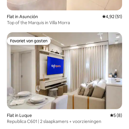
Flat in Asunción
Gemiddelde be
4,92 (51)
Top of the Marquis in Villa Morra
Favoriet van gasten
Favoriet van gasten
Flat in Luque
Gemiddeld
5 (8)
Republica C601 | 2 slaapkamers + voorzieningen