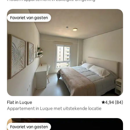
Favoriet van gasten
Favoriet van gasten
Flat in Luque
Gemiddelde be
4,94 (84)
Appartement in Luque met uitstekende locatie
Favoriet van gasten
Favoriet van gasten