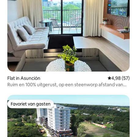
Flat in Asunción
Gemiddelde be
4,98 (57)
Ruim en 100% uitgerust, op een steenworp afstand van
Shopping del Sol
Favoriet van gasten
Favoriet van gasten