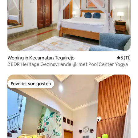
Woning in Kecamatan Tegalrejo
Gemiddeld
5 (11)
2 BDR Heritage Gezinsvriendelijk met Pool Center Yogya
Favoriet van gasten
Favoriet van gasten