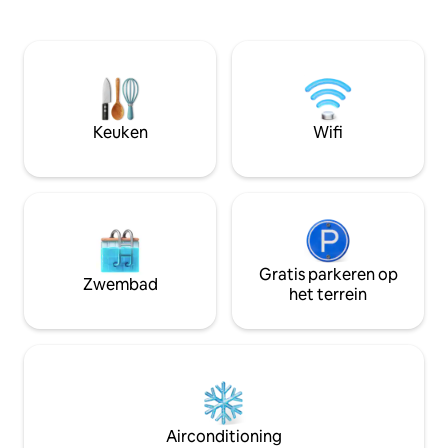
voorzieningen, ee
minuten afstand van het stadscentrum
zwembad. Het ontb
van Jogja. Wij zijn een Duits-
we kunnen zorgen 
Indonesische familie die in de buurt
van ons nabijgele
woont en al jaren van dit gebied houdt.
Restaurant. Villa B
De relaxte bries in de velden en de
uitzonderlijke ple
rustgevende geluiden van de natuur
door te brengen m
nodigen je uit om te ontspannen en het
Keuken
Wifi
aantal romantisch
dagelijks leven te vergeten. Een
onze reviews!
gezond, zelfgemaakt ontbijt is
inbegrepen in de kamerprijs.
Gratis parkeren op
Zwembad
het terrein
Airconditioning