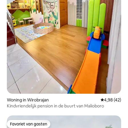
Woning in Wirobrajan
Gemiddelde be
4,98 (42)
Kindvriendelijk pension in de buurt van Malioboro
Favoriet van gasten
Favoriet van gasten