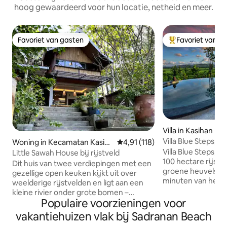
hoog gewaardeerd voor hun locatie, netheid en meer.
Favoriet van gasten
Favoriet van g
Favoriet van gasten
Topfavoriet van 
Villa in Kasihan
Villa Blue Steps, p
Woning in Kecamatan Kasiha
Gemiddelde beoordeling van 4,9
4,91 (118)
uitzicht
n
Villa Blue Steps,
Little Sawah House bij rijstveld
100 hectare rijst
Dit huis van twee verdiepingen met een
groene heuvels, lig
gezellige open keuken kijkt uit over
minuten van het s
weelderige rijstvelden en ligt aan een
gebied perfect vo
kleine rivier onder grote bomen –
fietstochten of 
Populaire voorzieningen voor
perfect om te ontspannen in de
ontspannen. Dit 
tropische natuur. Hoewel het op het
vakantiehuizen vlak bij Sadranan Beach
traditionele huis i
platteland ligt, ligt het op slechts 20