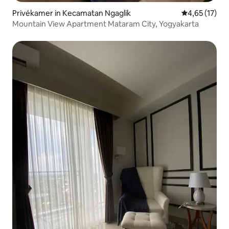
Privékamer in Kecamatan Ngaglik
Gemiddelde be
4,65 (17)
Mountain View Apartment Mataram City, Yogyakarta