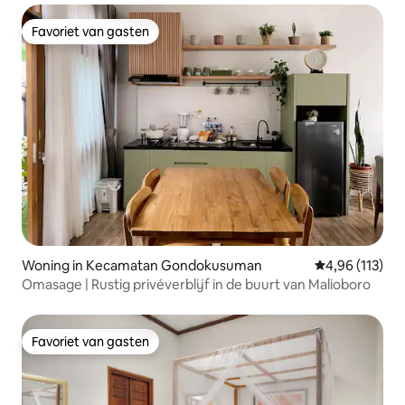
Favoriet van gasten
Favoriet van gasten
Woning in Kecamatan Gondokusuman
Gemiddelde beo
4,96 (113)
Omasage | Rustig privéverblijf in de buurt van Malioboro
Favoriet van gasten
Favoriet van gasten