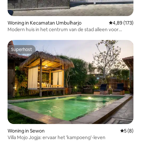
Woning in Kecamatan Umbulharjo
Gemiddelde beo
4,89 (173)
Modern huis in het centrum van de stad alleen voor
familiegroep
Superhost
Superhost
Woning in Sewon
Gemiddeld
5 (8)
Villa Mojo Jogja: ervaar het 'kampoeng'-leven