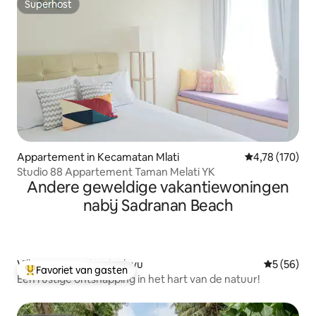
Superhost
Superhost
Appartement in Kecamatan Mlati
Gemiddelde beo
4,78 (170)
Studio 88 Appartement Taman Melati YK
Andere geweldige vakantiewoningen
nabij Sadranan Beach
Villa in Kecamatan Sedayu
Gemiddelde
5 (56)
Favoriet van gasten
Topfavoriet van gasten
Een rustige ontsnapping in het hart van de natuur!