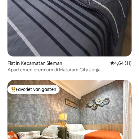
Flat in Kecamatan Sleman
Gemiddelde b
4,64 (11)
Apartemen premium di Mataram City Jogja
Favoriet van gasten
Topfavoriet van gasten