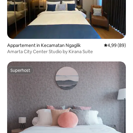
Appartement in Kecamatan Ngaglik
Gemiddelde be
4,99 (89)
Amarta City Center Studio by Kirana Suite
Superhost
Superhost