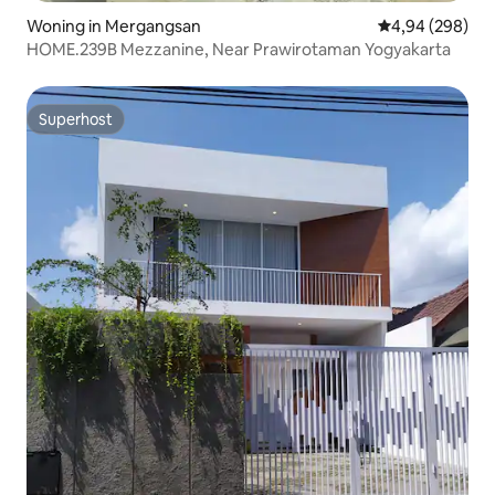
Woning in Mergangsan
Gemiddelde beo
4,94 (298)
HOME.239B Mezzanine, Near Prawirotaman Yogyakarta
Superhost
Superhost