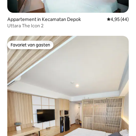
Appartement in Kecamatan Depok
Gemiddelde be
4,95 (44)
Uttara The Icon 2
Favoriet van gasten
Favoriet van gasten