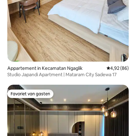
Appartement in Kecamatan Ngaglik
Gemiddelde be
4,92 (86)
Studio Japandi Apartment | Mataram City Sadewa 17
Favoriet van gasten
Favoriet van gasten