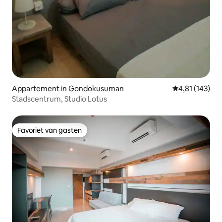
Appartement in Gondokusuman
Gemiddelde beo
4,81 (143)
Stadscentrum, Studio Lotus
Favoriet van gasten
Favoriet van gasten