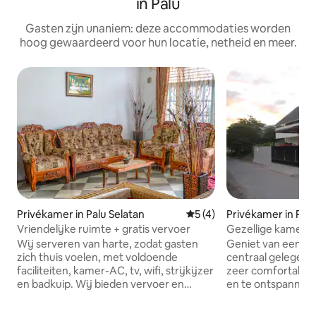
in Palu
Gasten zijn unaniem: deze accommodaties worden
hoog gewaardeerd voor hun locatie, netheid en meer.
Privékamer in Palu Selatan
Gemiddelde beoordeling va
5 (4)
Privékamer in Palu
Vriendelijke ruimte + gratis vervoer
Gezellige kamer b
Wij serveren van harte, zodat gasten
Geniet van een stij
zich thuis voelen, met voldoende
centraal gelegen plek. Wij bie
faciliteiten, kamer-AC, tv, wifi, strijkijzer
zeer comfortabel
en badkuip. Wij bieden vervoer en
en te ontspannen
shuttlefaciliteiten naar de luchthaven.
standaardbed en 
Wij begeleiden rondleidingen naar het
wifi, smart-tv, air