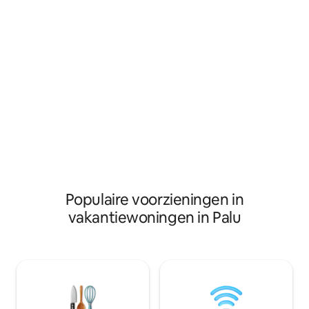
natuurreservaat Lore Lindu of andere
douche met warm 
bestemmingen, en verhuren ook auto 's
genieten van grati
en motoren. Wij serveren met hart, met
instant noedels. O
voldoende faciliteiten van kamer met
behulpzame persone
airconditioning, wifi, tv-Iron en bad. Wij
om je te helpen. Dicht bij overal, 5
bieden pendeldiensten naar de
minuten naar de l
luchthaven, evenals huurauto en
fietsen.
Populaire voorzieningen in
vakantiewoningen in Palu