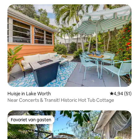
Huisje in Lake Worth
Gemiddelde be
4,94 (51)
Near Concerts & Transit! Historic Hot Tub Cottage
Favoriet van gasten
Favoriet van gasten