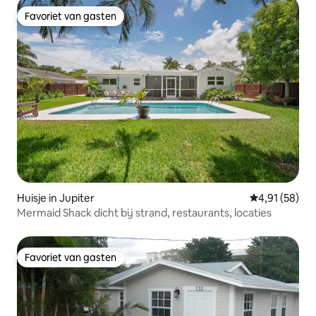
Favoriet van gasten
Favoriet van gasten
Huisje in Jupiter
Gemiddelde be
4,91 (58)
Mermaid Shack dicht bij strand, restaurants, locaties
Favoriet van gasten
Favoriet van gasten