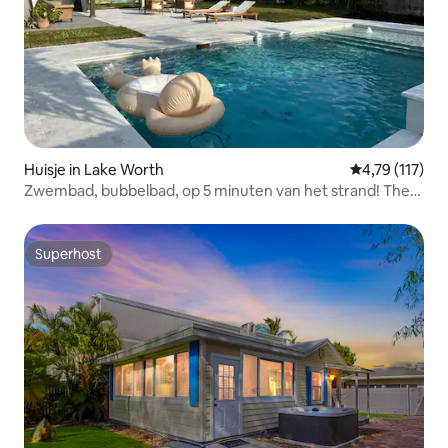
Huisje in Lake Worth
Gemiddelde be
4,79 (117)
Zwembad, bubbelbad, op 5 minuten van het strand! The
Monkey Cottage!
Superhost
Superhost