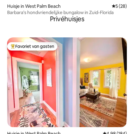
Huisje in West Palm Beach
Gemiddelde
5 (28)
Barbara's hondvriendelijke bungalow in Zuid-Florida
Privéhuisjes
Favoriet van gasten
Topfavoriet van gasten
Huisje in West Palm Beach
Gemiddelde beo
4,98 (184)