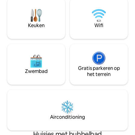
onze voorzieninge
verblijven. Vijf minuten rijden van het
mate van netheid 
strand. Onze achtertuin biedt een
van comfort dat o
prachtige tuin van sereniteit en het is
hotels of andere A
een geweldige plek om te werken, een
Keuken
Wifi
drankje te drinken en 's ochtends van
koffie te genieten.
Gratis parkeren op
Zwembad
het terrein
Airconditioning
Huisjes met bubbelbad