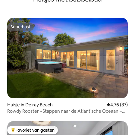
Superhost
Superhost
Huisje in Delray Beach
Gemiddelde be
4,76 (37)
Rowdy Rooster ~Stappen naar de Atlantische Oceaan ~
Bubbelbad
Favoriet van gasten
Topfavoriet van gasten