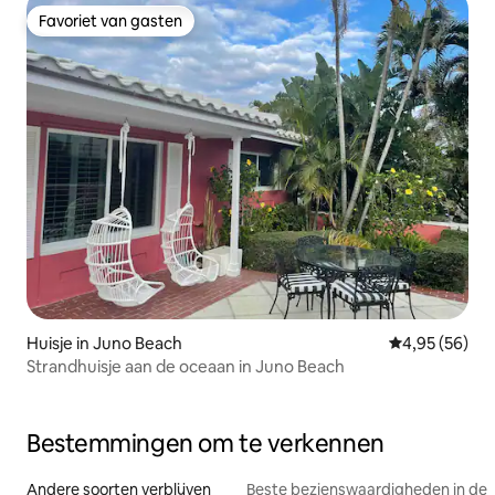
Favoriet van gasten
Favoriet van gasten
Huisje in Juno Beach
Gemiddelde be
4,95 (56)
Strandhuisje aan de oceaan in Juno Beach
Bestemmingen om te verkennen
Andere soorten verblijven
Beste bezienswaardigheden in de 