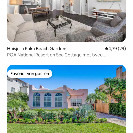
Huisje in Palm Beach Gardens
Gemiddelde be
4,79 (29)
PGA National Resort en Spa Cottage met twee
slaapkamers
Favoriet van gasten
Favoriet van gasten