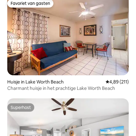
Favoriet van gasten
Favoriet van gasten
Huisje in Lake Worth Beach
Gemiddelde beo
4,89 (211)
Charmant huisje in het prachtige Lake Worth Beach
Superhost
Superhost