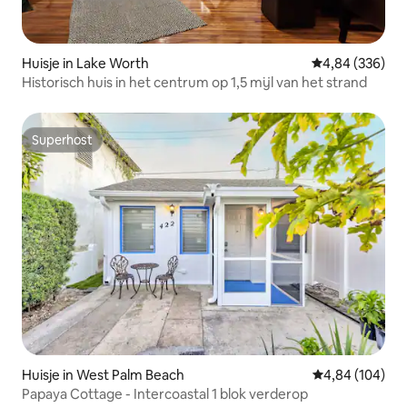
Huisje in Lake Worth
Gemiddelde beo
4,84 (336)
Historisch huis in het centrum op 1,5 mijl van het strand
Superhost
Superhost
Huisje in West Palm Beach
Gemiddelde beo
4,84 (104)
Papaya Cottage - Intercoastal 1 blok verderop