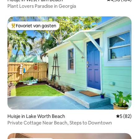
Plant Lovers Paradise in Georgia
Favoriet van gasten
Topfavoriet van gasten
Huisje in Lake Worth Beach
Gemiddelde
5 (82)
Private Cottage Near Beach, Steps to Downtown