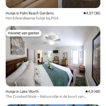
Huisje in Palm Beach Gardens
Gemiddelde be
4,97 (36)
Het Edwardiaanse huisje bij PGA
Favoriet van gasten
Favoriet van gasten
Huisje in Lake Worth
Gemiddelde b
4,9 (48)
The Crooked Nook – Natuuruitje in de buurt van
Wellington