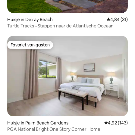
Huisje in Delray Beach
Gemiddelde be
4,84 (31)
Turtle Tracks ~Stappen naar de Atlantische Oceaan
Favoriet van gasten
Favoriet van gasten
Huisje in Palm Beach Gardens
Gemiddelde beo
4,92 (143)
PGA National Bright One Story Corner Home