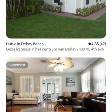
Huisje in Delray Beach
Gemiddelde be
4,85 (47)
Gezellig huisje in het centrum van Delray - 133 NE 4th ave
Superhost
Superhost