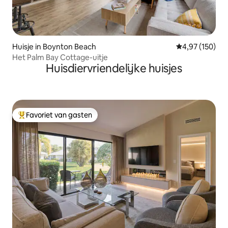
Huisje in Boynton Beach
Gemiddelde beo
4,97 (150)
Het Palm Bay Cottage-uitje
Huisdiervriendelijke huisjes
Favoriet van gasten
Topfavoriet van gasten