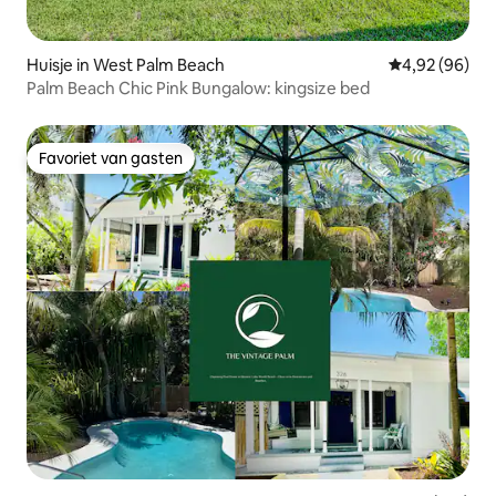
Huisje in West Palm Beach
Gemiddelde be
4,92 (96)
Palm Beach Chic Pink Bungalow: kingsize bed
Favoriet van gasten
Favoriet van gasten