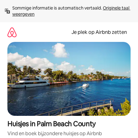
Ga
Sommige informatie is automatisch vertaald. 
Originele taal 
direct
weergeven
naar
inhoud
Je plek op Airbnb zetten
Huisjes in Palm Beach County
Vind en boek bijzondere huisjes op Airbnb