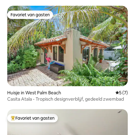
Favoriet van gasten
Favoriet van gasten
Huisje in West Palm Beach
Gemiddeld
5 (7)
Casita Atala - Tropisch designverblijf, gedeeld zwembad
Favoriet van gasten
Topfavoriet van gasten