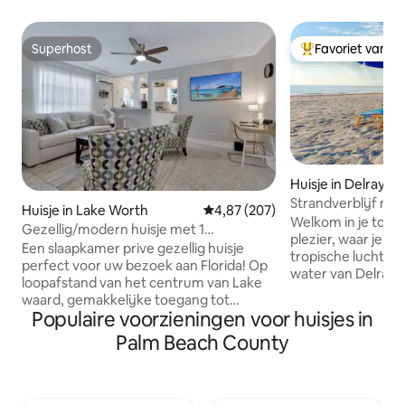
Superhost
Favoriet van g
Superhost
Topfavoriet van 
Huisje in Delray B
Strandverblijf me
Huisje in Lake Worth
Gemiddelde beoordeling van 4,8
4,87 (207)
een steenworp af
Welkom in je toev
Gezellig/modern huisje met 1
plezier, waar je k
slaapkamer
Een slaapkamer prive gezellig huisje
tropische lucht e
perfect voor uw bezoek aan Florida! Op
water van Delray 
loopafstand van het centrum van Lake
goed ingerichte, 
waard, gemakkelijke toegang tot
pension oorspronk
Populaire voorzieningen voor huisjes in
bibliotheek, theater, boetiekjes, lekker
en gelegen in het
eten, restaurants, bars en
Palm Beach County
van Delray. Leef als
entertainment. Geweldige plek voor
geniet van een fie
zakenreizigers, solo-avonturiers en een
avondwandeling n
uitstapje voor stellen. Goed voor lange
binnenstad en prach
termijn verhuur, onderhuur of korte