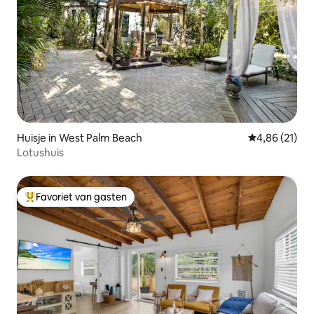
Huisje in West Palm Beach
Gemiddelde be
4,86 (21)
Lotushuis
Favoriet van gasten
Topfavoriet van gasten