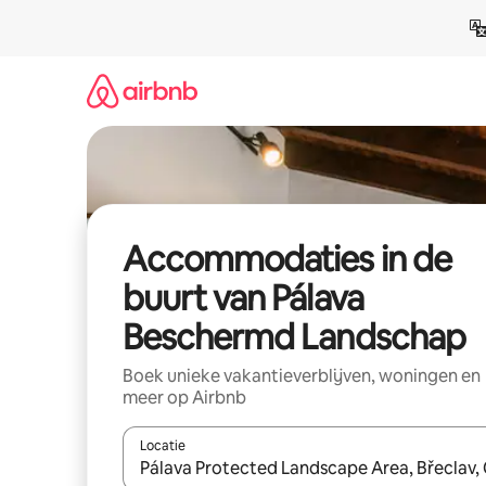
Ga
direct
naar
inhoud
Accommodaties in de
buurt van Pálava
Beschermd Landschap
Boek unieke vakantieverblijven, woningen en
meer op Airbnb
Locatie
Wanneer er resultaten beschikbaar zijn, maak je 