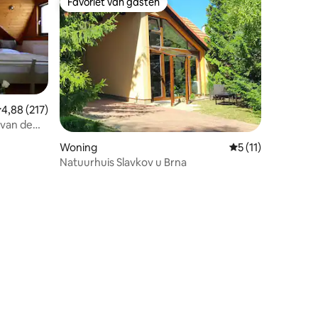
Favoriet van gasten
Favoriet van gasten
emiddelde beoordeling van 4,88 op 5, 217 recensies
4,88 (217)
 van de
Woning
Gemiddelde beoord
5 (11)
Natuurhuis Slavkov u Brna
ecensies