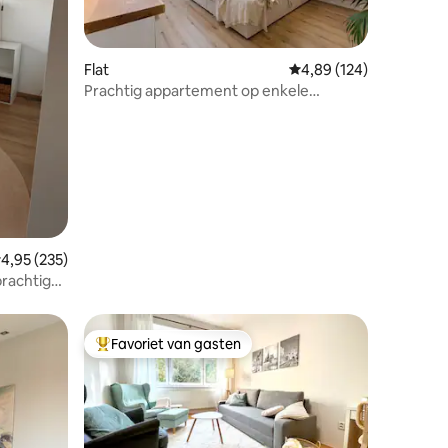
ecensies
Flat
Gemiddelde beoordeling
4,89 (124)
Prachtig appartement op enkele
stappen van het centrale plein
emiddelde beoordeling van 4,95 op 5, 235 recensies
4,95 (235)
rachtig
Favoriet van gasten
Topfavoriet van gasten