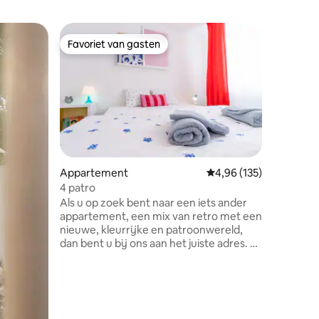
Apparte
Favoriet van gasten
Favor
Favoriet van gasten
Topfavo
Appartem
het kaste
Apparteme
historisc
resident
prachtig 
Mikulov. 
comforta
ecensies
ongeveer 
een fiets
Appartement
Gemiddelde beoordeling
4,96 (135)
naast de
4 patro
appartem
Als u op zoek bent naar een iets ander
voordeel 
appartement, een mix van retro met een
het erf e
nieuwe, kleurrijke en patroonwereld,
uitmaakt
dan bent u bij ons aan het juiste adres. U
Pod Zámk
heeft een buitengewoon, opgedofd,
volledig 
maar ook gezellig
maximaal
driekamerappartement op de vierde
verdieping met een prachtig uitzicht op
het kasteel van Mikulov en Svatý