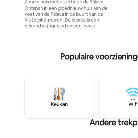
Zonnig huis met uitzicht op de Pálava
Parkeren 
Ontspan in een gloednieuw huis aan de
terrein, 
voet van de Pálava in de buurt van de
bergen. Ei
Mušovské-meren. De locatie is een
zitplaats
bekend wijngebied en een ideale
wijnkelde
bestemming voor fietsers, populaire
perceel.
paden leiden rond het huis. Alle kamers
hebben toegang tot een ruim terras met
een zithoek. Vanaf het terras leiden
Populaire voorzienin
trappen naar het bovenste terras met
uitzicht op de Pálava en een bubbelbad,
beschikbaar van mei tot september. Elke
slaapkamer heeft een eigen badkamer.
Wij bieden onze gasten aanbevelingen
voor lokale wijnmakers en interessante
toeristische bestemmingen. In de buurt
van het huis is een winkel en ook een
aantal restaurants.
Keuken
Wifi
Andere trekpl