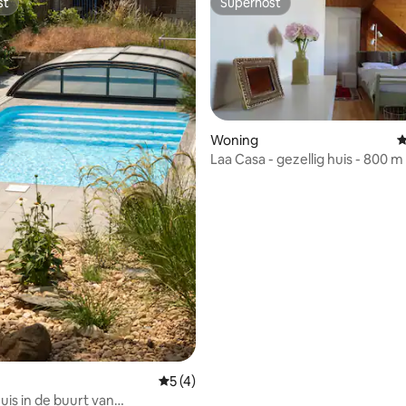
st
Superhost
st
Superhost
Woning
G
Laa Casa - gezellig huis - 800 m
thermische spa
g van 4,91 op 5, 78 recensies
Gemiddelde beoordeling van 5 op 5, 4 r
5 (4)
uis in de buurt van