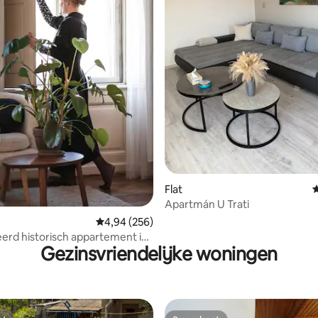
 van 4,97 op 5, 118 recensies
Flat
G
Apartmán U Trati
Gemiddelde beoordeling van 4,94 op 5, 256 r
4,94 (256)
rd historisch appartement in
Gezinsvriendelijke woningen
rum van Brno