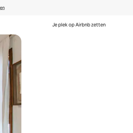
ven
Je plek op Airbnb zetten
en of swipen.