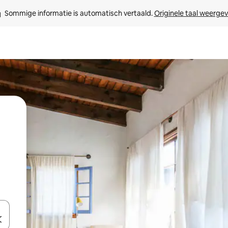
Sommige informatie is automatisch vertaald. 
Originele taal weerge
een keuze met je de pijltjestoetsen omhoog en omlaag, óf door te tikk