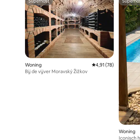
Superhost
Superho
Superhost
Superho
Woning
Gemiddelde beoordelin
4,91 (78)
Bij de vijver Moravský Žižkov
Woning
Iconisch h