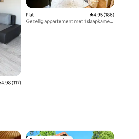
Flat
Gemiddelde beoordeling
4,95 (186)
Gezellig appartement met 1 slaapkamer
dicht bij het park|10 minuten naar het
centrum
emiddelde beoordeling van 4,98 op 5, 117 recensies
4,98 (117)
ecensies