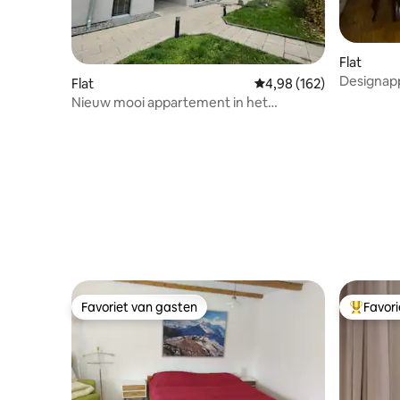
Flat
Designapp
Flat
Gemiddelde beoordeling
4,98 (162)
Nieuw mooi appartement in het
centrum/parkeergelegenheid aanwezig
Favoriet van gasten
Favor
Favoriet van gasten
Topfavor