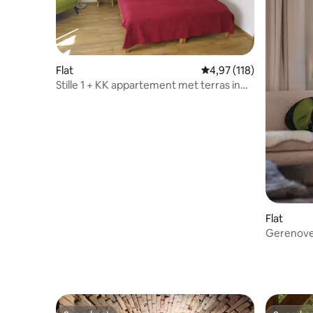
Flat
Gemiddelde beoordeling
4,97 (118)
Stille 1 + KK appartement met terras in
het centrum van de stad
Flat
Gerenovee
het cent