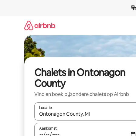
Ga
direct
naar
inhoud
Chalets in Ontonagon
County
Vind en boek bijzondere chalets op Airbnb
Locatie
Wanneer er resultaten beschikbaar zijn, maak je 
Aankomst