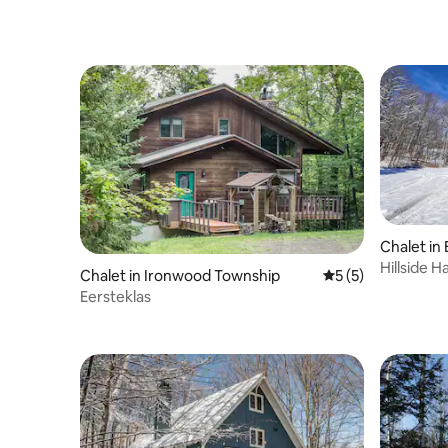
Chalet in
Hillside H
Chalet in Ironwood Township
Gemiddelde beoord
5 (5)
Eersteklas