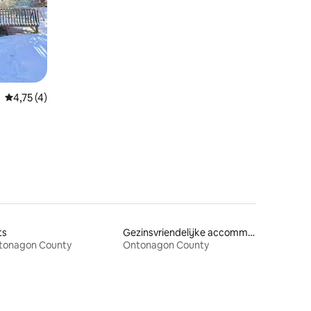
ecensies
Gemiddelde beoordeling van 4,75 op 5, 4 recensies
4,75 (4)
ts
Gezinsvriendelijke accommodaties
tonagon County
Ontonagon County