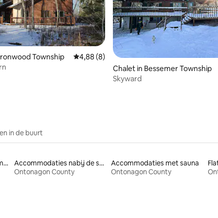
eling van 5 op 5, 5 recensies
 Ironwood Township
Gemiddelde beoordeling van 4,88 op 5, 8 r
4,88 (8)
rn
Chalet in Bessemer Township
Skyward
n in de buurt
Huisdiervriendelijke accommodaties
Accommodaties nabij de skipiste
Accommodaties met sauna
Fla
Ontonagon County
Ontonagon County
On