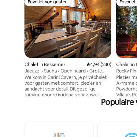
Favoriet van gasten
Favoriet
Favoriet van gasten
Favoriet
Chalet in Bessemer
Gemiddelde beoordeling
4,94 (230)
Chalet in
Jacuzzi • Sauna • Open haard • Grote
Rocky Pin
Powderhorn
Huisdier
Welkom in Carini Cavern, je privéchalet
Plezier me
voor gasten met comfort, plezier en
A-frame c
aandacht voor detail. Dit gezellige
Powderhor
toevluchtsoord is ideaal voor zowel
Village. Perfect voor het verkennen van
Populaire
romantische uitstapjes als
UP in de herfst. Dicht bij
familieavonturen. Gelegen in het hart
fietsen, 
van Big Powderhorn en op slechts een
off-road 
kort ritje van de topattracties van het
snowboar
gebied, beschikt ons chalet over alle
skiën en snee
benodigdheden, waaronder een
4 slaapka
gashaard en een bubbelbad in de
met kinderen ~ 3 Queens ~