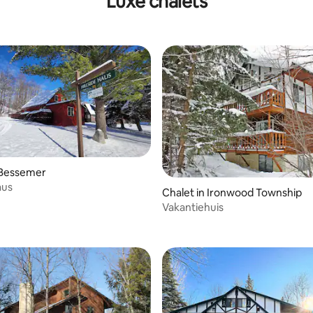
Luxe chalets
 Bessemer
aus
eling van 5 op 5, 5 recensies
Chalet in Ironwood Township
Vakantiehuis