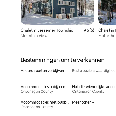
Chalet in Bessemer Township
Gemiddelde beoord
5 (5)
Chalet in
Mountain View
Matterho
Bestemmingen om te verkennen
Andere soorten verblijven
Beste bezienswaardighede
Accommodaties nabij een meer
Ontonagon County
Ontonagon County
Accommodaties met bubbelbad
Meer tonen
Ontonagon County