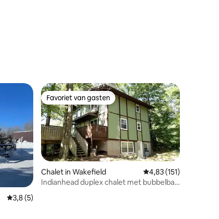
ecensies
Favoriet van gasten
Favoriet van gasten
Chalet in Wakefield
Gemiddelde beoordelin
4,83 (151)
Indianhead duplex chalet met bubbelbad
2375
Gemiddelde beoordeling van 3,8 op 5, 5 recensies
3,8 (5)