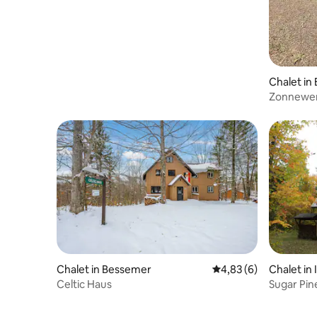
Chalet in
Zonnewe
Chalet in Bessemer
Gemiddelde beoordeli
4,83 (6)
Chalet in
Celtic Haus
Sugar Pin