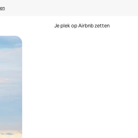
ven
Je plek op Airbnb zetten
en of swipen.