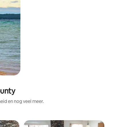
ounty
eid en nog veel meer.
Chalet i