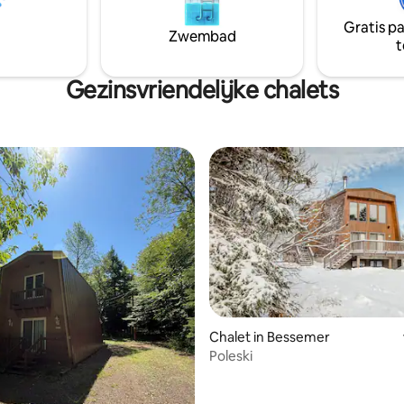
een sauna en hottub om te on
 badkamers: (1 per verdieping) ~
Gratis p
Ook een recreatieruimte wifi
 met ceder beklede sauna op
Zwembad
t
te verdieping ~ Gratis wifi,
lefoon
Gezinsvriendelijke chalets
Chalet in Bessemer
Poleski