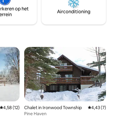
tspannen.
brengen. * Geen huisdieren toegestaan
arkeren op het
in deze accommodatie.
Airconditioning
errein
Gemiddelde beoordeling van 4,58 op 5, 12 recensies
4,58 (12)
Chalet in Ironwood Township
Gemiddelde beoordel
4,43 (7)
Pine Haven