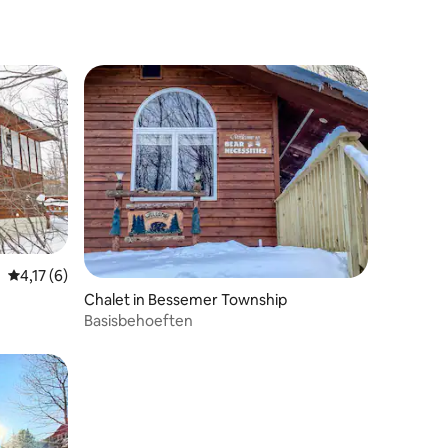
Gemiddelde beoordeling van 4,17 op 5, 6 recensies
4,17 (6)
Chalet in Bessemer Township
Basisbehoeften