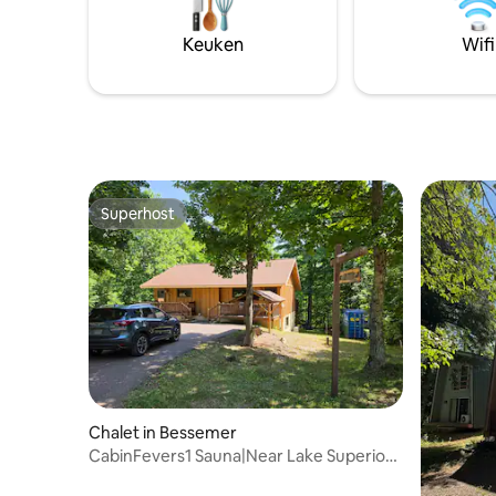
buitenlucht, waardoor huiselijke warmte
volledige
wordt gecombineerd met de
Klassieke
Keuken
Wifi
verwennerij van een luxe ontsnapping.
de bovens
Kom tot rust en geniet van een echt
kabel, te
onvergetelijk verblijf in Carini Cavern.
Superhost
Superhost
Chalet in Bessemer
CabinFevers1 Sauna|Near Lake Superior
& Waterfalls