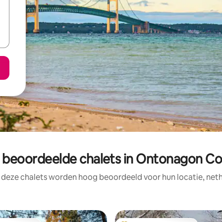
 beoordeelde chalets in Ontonagon C
 deze chalets worden hoog beoordeeld voor hun locatie, neth