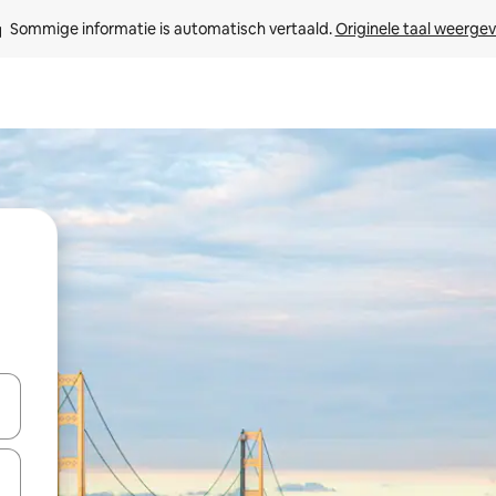
Sommige informatie is automatisch vertaald. 
Originele taal weerge
een keuze met je de pijltjestoetsen omhoog en omlaag, óf door te tikk