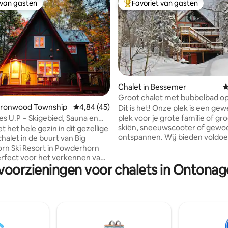
 van gasten
Favoriet van gasten
 van gasten
Topfavoriet van gasten
Chalet in Bessemer
G
Groot chalet met bubbelbad op
 van 4,94 op 5, 230 recensies
 Ironwood Township
Gemiddelde beoordeling van 4,84 op 5, 45 r
4,84 (45)
Powderhorn Mountain
Dit is het! Onze plek is een gew
es U.P ~ Skigebied, Sauna en
plek voor je grote familie of g
en Toegestaan
skiën, sneeuwscooter of gewo
t het hele gezin in dit gezellige
ontspannen. Wij bieden voldoende
halet in de buurt van Big
ruimte met 5 eigen slaapkamers. 
n Ski Resort in Powderhorn
hebben een ruimte met open r
 voorzieningen voor chalets in Ontona
waaronder een woonkamer en
 alle actie voor
die ENORM is. Het heeft 2 open haarden.
wandelen, watervallen, vissen,
Een gashaard in de woonkamer e
avonturen, langlaufen,
liever hout hebt, staat er een h
den, sneeuwschoenwandelen,
de keuken. Tijd om op te ruimen, we
uwscooteren. Chalet heeft
hebben 3 volledige badkamers
mers - Perfect voor gezinnen
met shampoo, conditioner, zeep. 
 2 Twins ~ 2